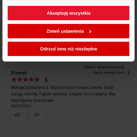
Jak zbieramy opinie?
klikając
Zmień ustawienia.
Akceptuję wszystkie
Opinie klientów
W każdej chwili możesz zmienić wybrane przez Ciebie
ustawienia plików cookies wchodząc w zakładkę
Zmień ustawienia
Wyczyść
Szukaj
Polityka cookies
.
Odrzuć inne niż niezbędne
Sławek
Opinia zewnętrzna
5
#MojaOpiniaAmica. Wzornictwo nowoczesne. Robi
swoją robotę. Fajnie opieka, często korzystamy. Nie
marnujemy pieczywa.
10/28/2024
0
0