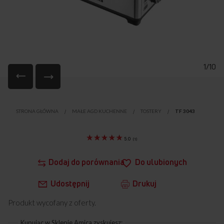
1/10
Przejdź
na
STRONA GŁÓWNA
MAŁE AGD KUCHENNE
TOSTERY
TF 3043
początek
galerii
5.0
(
1
)
Dodaj do porównania
Do ulubionych
Udostępnij
Drukuj
Produkt wycofany z oferty.
Kupując w Sklepie Amica zyskujesz: