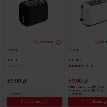
Dodaj
Porównaj
Por
do
TOSTER
TOSTER
Do
listy
ulubionych
TD 1015
TD 1012
4.5 (2)
życzeń
89,00 zł
89,00 zł
Cena regularna
99,00 zł
Najniższa cena: 99,00 zł
Dostępne
Dostępne
Dodaj do koszyka
Dodaj do koszy