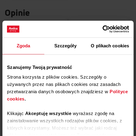
Opinie
5
100%
4
0%
5.0
Zgoda
Szczegóły
O plikach cookies
3
1
opinii klientów
0%
z całego okresu
zebranych i zweryfikowanych przez
2
0%
Szanujemy Twoją prywatność
1
0%
Strona korzysta z plików cookies. Szczegóły o
używanych przez nas plikach cookies oraz zasadach
przetwarzania danych osobowych znajdziesz w
Polityce
Podziel się
cookies
.
swoją opinią o
TF 3043
Klikając
Akceptuję wszystkie
wyrażasz zgodę na
Dodaj opinię
zainstalowanie wszystkich rodzajów plików cookies, z
których korzystamy. Możesz też wybrać jaki rodzaj
plików cookies zainstalujemy na Twoim urządzeniu,