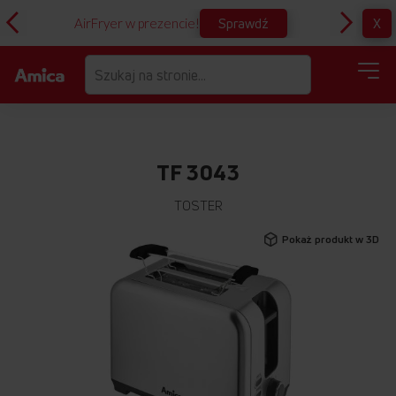
Sprawdź
X
AirFryer w prezencie!
D
TF 3043
TOSTER
Przejdź
Pokaż produkt w 3D
na
koniec
galerii