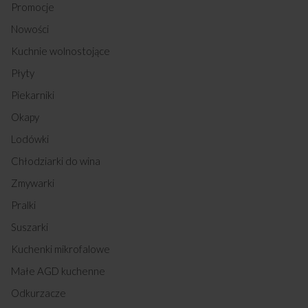
Promocje
Nowości
Kuchnie wolnostojące
Płyty
Piekarniki
Okapy
Lodówki
Chłodziarki do wina
Zmywarki
Pralki
Suszarki
Kuchenki mikrofalowe
Małe AGD kuchenne
Odkurzacze