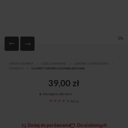
1/4
Przejdź
na
STRONA GŁÓWNA
CZĘŚCI ZAMIENNE
LODÓWKI I ZAMRAŻARKI
początek
UCHWYTY
UCHWYT DRZWI LODÓWKI APH1006
galerii
39,00 zł
Dostępne wkrótce
1035854
0.0
(
0
)
Dodaj do porównania
Do ulubionych