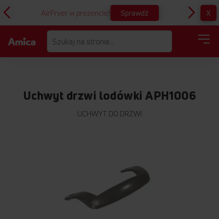
Sprawdź
X
AirFryer w prezencie!
D
Uchwyt drzwi lodówki APH1006
UCHWYT DO DRZWI
Przejdź
na
koniec
galerii