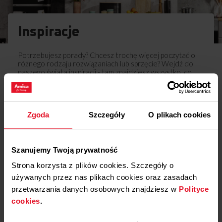
Inspiracje
Potrzebujesz porady? Chcesz trochę więcej poczytać o
różnego rodzaju rozwiązaniach lub sprzęcie? Wejdź do
naszego świata inspiracji - tam znajdziesz wszystko, co
może Cię zainteresować!
Dowiedz się więcej
Zgoda
Szczegóły
O plikach cookies
Opinie
Szanujemy Twoją prywatność
Podziel się
Strona korzysta z plików cookies. Szczegóły o
swoją opinią o
używanych przez nas plikach cookies oraz zasadach
Uchwyt drzwi lodówki
przetwarzania danych osobowych znajdziesz w
Polityce
APH1006
cookies
.
Dodaj opinię