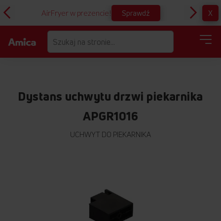
Sprawdź
X
AirFryer w prezencie!
D
Dystans uchwytu drzwi piekarnika
APGR1016
UCHWYT DO PIEKARNIKA
Przejdź
na
koniec
galerii