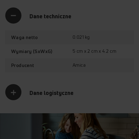
ES37519 FINE (kod: 57992)
ES37517 FINE (kod: 57993)
Dane techniczne
ES37512B FINE (kod: 58027)
ZAMIG36600TB (kod: 58282)
ZAMI3611TB (kod: 58283)
TES38119B (kod: 58357)
0.021 kg
Waga netto
5 cm x 2 cm x 4.2 cm
Wymiary (SxWxG)
Amica
Producent
Dane logistyczne