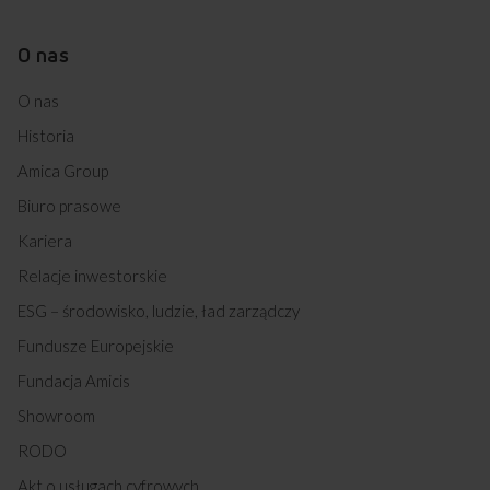
O nas
O nas
Historia
Amica Group
Biuro prasowe
Kariera
Relacje inwestorskie
ESG – środowisko, ludzie, ład zarządczy
Fundusze Europejskie
Fundacja Amicis
Showroom
RODO
Akt o usługach cyfrowych