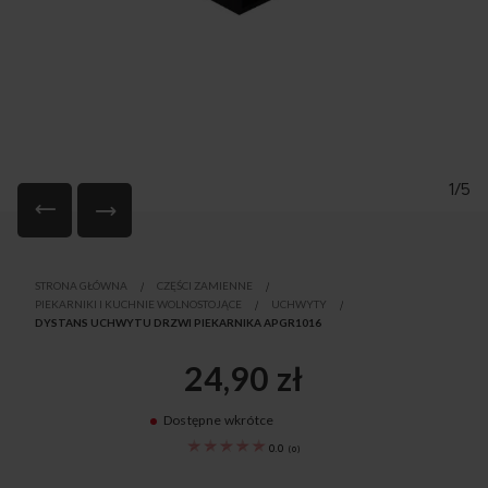
1/5
Przejdź
na
STRONA GŁÓWNA
CZĘŚCI ZAMIENNE
początek
PIEKARNIKI I KUCHNIE WOLNOSTOJĄCE
UCHWYTY
galerii
DYSTANS UCHWYTU DRZWI PIEKARNIKA APGR1016
24,90 zł
Dostępne wkrótce
8511937
0.0
(
0
)