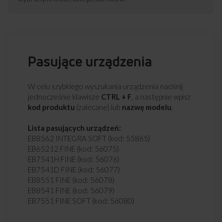
Pasujące urządzenia
W celu szybkiego wyszukania urządzenia naciśnij
jednocześnie klawisze
CTRL + F
, a następnie wpisz
kod produktu
(zalecane) lub
nazwę modelu
.
Lista pasujących urządzeń:
EB8562 INTEGRA SOFT (kod: 55865)
EB65212 FINE (kod: 56075)
EB7541H FINE (kod: 56076)
EB7541D FINE (kod: 56077)
EB8551 FINE (kod: 56078)
EB8541 FINE (kod: 56079)
EB7551 FINE SOFT (kod: 56080)
GH75312 FINE (kod: 56081)
EB7541DB FINE (kod: 56082)