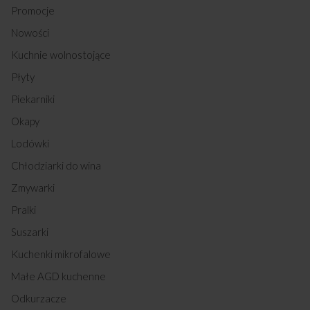
Promocje
Nowości
Kuchnie wolnostojące
Płyty
Piekarniki
Okapy
Lodówki
Chłodziarki do wina
Zmywarki
Pralki
Suszarki
Kuchenki mikrofalowe
Małe AGD kuchenne
Odkurzacze