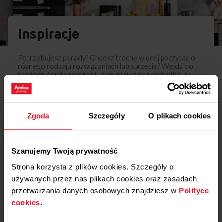
Inspiracje
Potrzebujesz porady? Chcesz trochę więcej poczytać o
różnego rodzaju rozwiązaniach lub sprzęcie? Wejdź do
naszego świata inspiracji - tam znajdziesz wszystko, co
może Cię zainteresować!
Dowiedz się więcej
Zgoda
Szczegóły
O plikach cookies
Opinie
Szanujemy Twoją prywatność
Podziel się
Strona korzysta z plików cookies. Szczegóły o
swoją opinią o
używanych przez nas plikach cookies oraz zasadach
Dystans uchwytu drzwi
przetwarzania danych osobowych znajdziesz w
Polityce
piekarnika APGR1016
cookies
.
Dodaj opinię