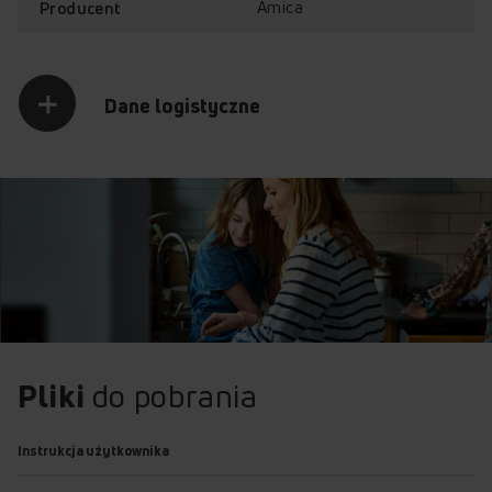
Amica
Producent
58GES2.33HZPTADFPAI(W) (kod: 56467)
58GES2.33HZPTAAI(XV) (kod: 56830)
58GES2.33HZPTADPAIN(W) (kod: 56831)
58GES2.33PAHZPTAAI(W) (kod: 57068)
Dane logistyczne
58GES2.33HZPTADPAF(W) (kod: 58467)
58IES2.322HTa(W) PI (kod: 58662)
58GED3.43HZPTADA(W) PI (kod: 58678)
58IES2.334HTAD(W) (kod: 58832)
58IES3.336HTADP(W) PIZ (kod: 58833)
Pliki
do pobrania
Instrukcja użytkownika