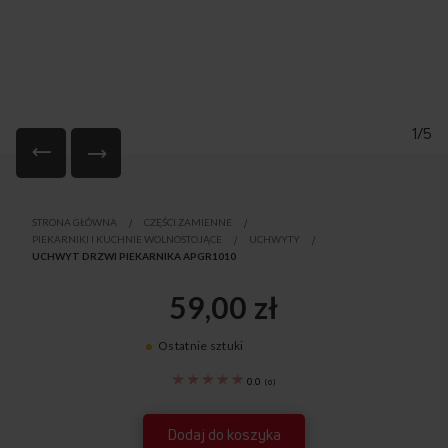
1/5
Przejdź
na
STRONA GŁÓWNA
CZĘŚCI ZAMIENNE
początek
PIEKARNIKI I KUCHNIE WOLNOSTOJĄCE
UCHWYTY
galerii
UCHWYT DRZWI PIEKARNIKA APGR1010
59,00 zł
Ostatnie sztuki
8052546
0.0
(
0
)
Dodaj do koszyka