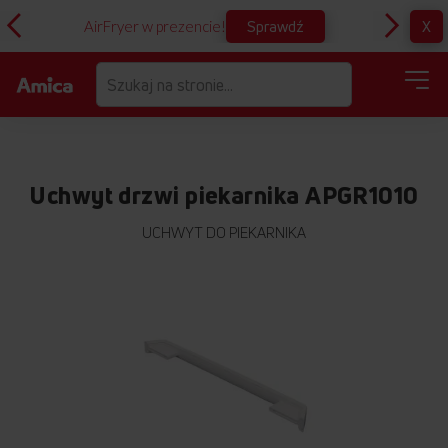
Sprawdź
X
AirFryer w prezencie!
D
Uchwyt drzwi piekarnika APGR1010
UCHWYT DO PIEKARNIKA
Przejdź
na
koniec
galerii