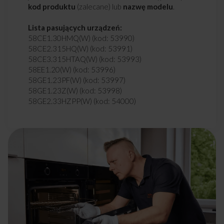
kod produktu
(zalecane) lub
nazwę modelu
.
Lista pasujących urządzeń:
58CE1.30HMQ(W) (kod: 53990)
58CE2.315HQ(W) (kod: 53991)
58CE3.315HTAQ(W) (kod: 53993)
58EE1.20(W) (kod: 53996)
58GE1.23PF(W) (kod: 53997)
58GE1.23Z(W) (kod: 53998)
58GE2.33HZPP(W) (kod: 54000)
58GE2.33HZPTA(W) (kod: 54001)
58GE3.33HZPQ(W) (kod: 54005)
58GE3.33HZPTADAQ(W) (kod: 54006)
58GE3.33HZPTAQ(W) (kod: 54008)
58GE3.43HZPTADNAQ(W) (kod: 54010)
58GG4.23OFP(W) (kod: 54013)
58GG4.23ZPF(W) (kod: 54014)
58GG4.23ZPP(W) (kod: 54015)
58GG5.33HZPMQ(W) (kod: 54017)
58GG5.43HZPMSNQ(W) (kod: 54018)
58ME2.35HZPMS(W) ECO (kod: 54020)