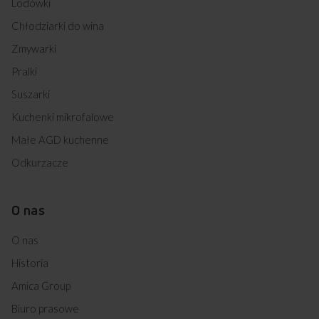
Lodówki
Chłodziarki do wina
Zmywarki
Pralki
Suszarki
Kuchenki mikrofalowe
Małe AGD kuchenne
Odkurzacze
O nas
O nas
Historia
Amica Group
Biuro prasowe