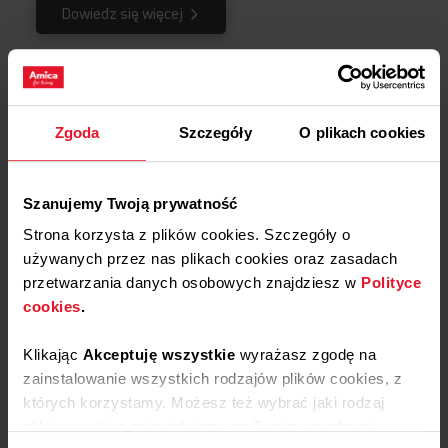
Dowiedz się więcej
Opinie
Podziel się
Zgoda
Szczegóły
O plikach cookies
swoją opinią o
Uchwyt drzwi piekarnika
APGR1010
Szanujemy Twoją prywatność
Dodaj opinię
Strona korzysta z plików cookies. Szczegóły o
używanych przez nas plikach cookies oraz zasadach
Produkt nie posiada recenzji
przetwarzania danych osobowych znajdziesz w
Polityce
cookies
.
Klikając
Akceptuję wszystkie
wyrażasz zgodę na
Masz pytania?
Skontaktuj się z
zainstalowanie wszystkich rodzajów plików cookies, z
nami!
których korzystamy. Możesz też wybrać jaki rodzaj
plików cookies zainstalujemy na Twoim urządzeniu,