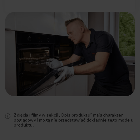
ZIM 636 (kod: 1100117)
IN ZIM 689E (kod: 1100146)
ZIM 668E (kod: 1100164)
ZWM 668IED (kod: 1100177)
DIM637ANBTLKD (kod: 1100430)
DFM68C9EONViID (kod: 1191262)
Rozwiń
pełny
opis
Zdjęcia i filmy w sekcji „Opis produktu” mają charakter
poglądowy i mogą nie przedstawiać dokładnie tego modelu
produktu.