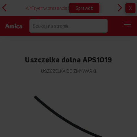
Sprawdź
X
AirFryer w prezencie!
D
Uszczelka dolna APS1019
USZCZELKA DO ZMYWARKI
Przejdź
na
koniec
galerii