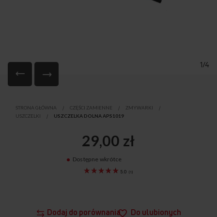
1/4
Przejdź
na
STRONA GŁÓWNA
CZĘŚCI ZAMIENNE
ZMYWARKI
początek
USZCZELKI
USZCZELKA DOLNA APS1019
galerii
29,00 zł
Dostępne wkrótce
1016531
5.0
(
1
)
Dodaj do porównania
Do ulubionych