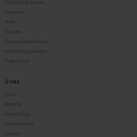
Chłodziarki do wina
Zmywarki
Pralki
Suszarki
Kuchenki mikrofalowe
Małe AGD kuchenne
Odkurzacze
O nas
O nas
Historia
Amica Group
Biuro prasowe
Kariera