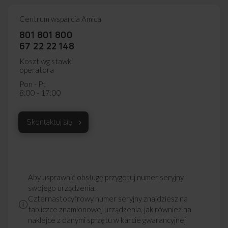
Centrum wsparcia Amica
801 801 800
67 22 22 148
Koszt wg stawki
operatora
Pon - Pt
8:00 - 17:00
Skontaktuj się
Aby usprawnić obsługę przygotuj numer seryjny
swojego urządzenia.
Czternastocyfrowy numer seryjny znajdziesz na
tabliczce znamionowej urządzenia, jak również na
naklejce z danymi sprzętu w karcie gwarancyjnej