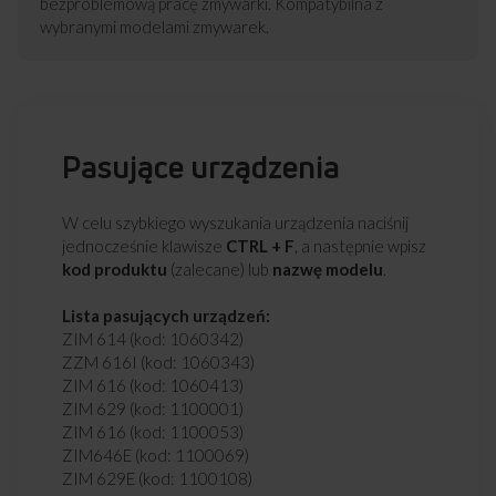
bezproblemową pracę zmywarki. Kompatybilna z
wybranymi modelami zmywarek.
Pasujące urządzenia
W celu szybkiego wyszukania urządzenia naciśnij
jednocześnie klawisze
CTRL + F
, a następnie wpisz
kod produktu
(zalecane) lub
nazwę modelu
.
Lista pasujących urządzeń:
ZIM 614 (kod: 1060342)
ZZM 616I (kod: 1060343)
ZIM 616 (kod: 1060413)
ZIM 629 (kod: 1100001)
ZIM 616 (kod: 1100053)
ZIM646E (kod: 1100069)
ZIM 629E (kod: 1100108)