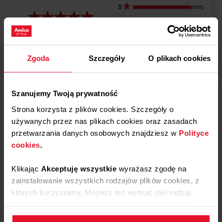
5
100%
4
0%
5.0
3
1
opinii klientów
0%
z całego okresu
Zgoda
Szczegóły
O plikach cookies
zebranych i zweryfikowanych przez
2
0%
1
0%
Szanujemy Twoją prywatność
Strona korzysta z plików cookies. Szczegóły o
Podziel się
używanych przez nas plikach cookies oraz zasadach
swoją opinią o
przetwarzania danych osobowych znajdziesz w
Polityce
Uszczelka dolna APS1019
cookies
.
Dodaj opinię
Klikając
Akceptuję wszystkie
wyrażasz zgodę na
zainstalowanie wszystkich rodzajów plików cookies, z
Jak zbieramy opinie?
których korzystamy. Możesz też wybrać jaki rodzaj
plików cookies zainstalujemy na Twoim urządzeniu,
Opinie klientów
klikając
Zmień ustawienia.