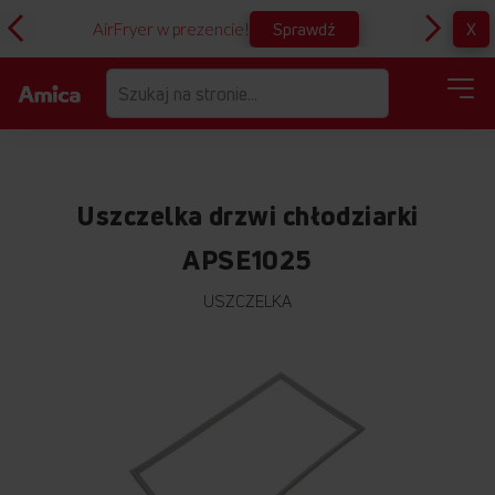
Sprawdź
X
AirFryer w prezencie!
D
Uszczelka drzwi chłodziarki
APSE1025
USZCZELKA
Przejdź
na
koniec
galerii