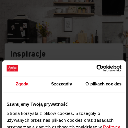
Inspiracje
Potrzebujesz porady? Chcesz trochę więcej poczytać o
różnego rodzaju rozwiązaniach lub sprzęcie? Wejdź do
naszego świata inspiracji - tam znajdziesz wszystko, co
może Cię zainteresować!
Zgoda
Szczegóły
O plikach cookies
Dowiedz się więcej
Szanujemy Twoją prywatność
Strona korzysta z plików cookies. Szczegóły o
Opinie
używanych przez nas plikach cookies oraz zasadach
przetwarzania danych osobowych znajdziesz w
Polityce