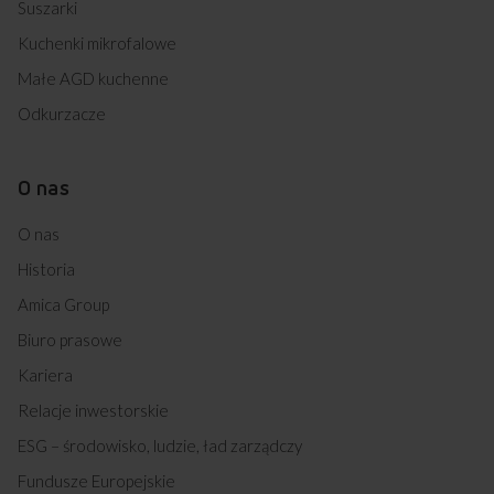
Suszarki
Kuchenki mikrofalowe
Małe AGD kuchenne
Odkurzacze
O nas
O nas
Historia
Amica Group
Biuro prasowe
Kariera
Relacje inwestorskie
ESG – środowisko, ludzie, ład zarządczy
Fundusze Europejskie