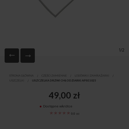
1/2
Przejdź
na
STRONA GŁÓWNA
CZĘŚCI ZAMIENNE
LODÓWKI I ZAMRAŻARKI
początek
USZCZELKI
USZCZELKA DRZWI CHŁODZIARKI APSE1025
galerii
49,00 zł
Dostępne wkrótce
1033249
0.0
(
0
)