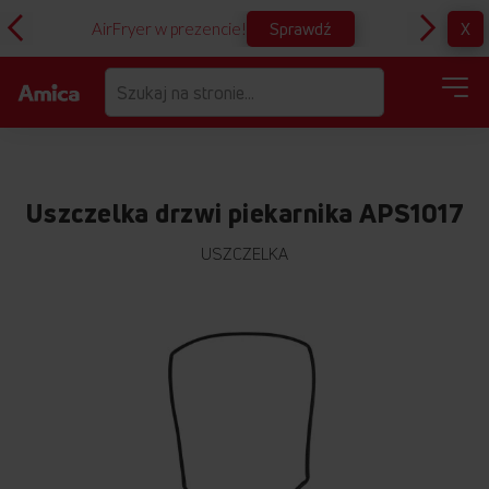
Sprawdź
X
AirFryer w prezencie!
D
Uszczelka drzwi piekarnika APS1017
USZCZELKA
Przejdź
na
koniec
galerii