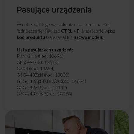
Pasujące urządzenia
W celu szybkiego wyszukania urządzenia naciśnij
jednocześnie klawisze
CTRL + F
, a następnie wpisz
kod produktu
(zalecane) lub
nazwę modelu
.
Lista pasujących urządzeń:
PKM GH 6 (kod: 10696)
GE50W (kod: 12610)
G504 (kod: 13654)
G5G4.43ZpN (kod: 13830)
G5G4.43ZpMKDNWs (kod: 14894)
G5G4.42ZP (kod: 15142)
G5G4.43ZPSP (kod: 18088)
G5G4.42ZPSP (kod: 18278)
G5G4.42ZPM (kod: 18440)
G5G4.42ZPM (kod: 18442)
G5G4.43ZPM (kod: 18448)
G5G4.43ZPM (kod: 18450)
G5G4.43ZPMC (kod: 18452)