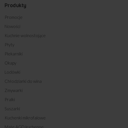
Produkty
Promocje
Nowości
Kuchnie wolnostojące
Płyty
Piekarniki
Okapy
Lodówki
Chłodziarki do wina
Zmywarki
Pralki
Suszarki
Kuchenki mikrofalowe
Małe AGD kuchenne