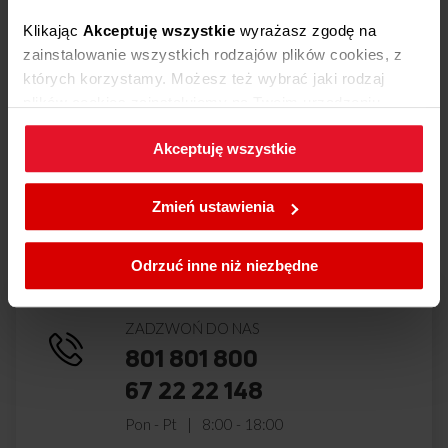
Dodaj opinię
Klikając
Akceptuję wszystkie
wyrażasz zgodę na
zainstalowanie wszystkich rodzajów plików cookies, z
Produkt nie posiada recenzji
których korzystamy. Możesz też wybrać jaki rodzaj
plików cookies zainstalujemy na Twoim urządzeniu,
klikając
Zmień ustawienia.
Akceptuję wszystkie
Masz pytania?
Skontaktuj się z
W każdej chwili możesz zmienić wybrane przez Ciebie
nami!
ustawienia plików cookies wchodząc w zakładkę
Zmień ustawienia
Polityka cookies
.
Odrzuć inne niż niezbędne
ZADZWOŃ DO NAS
801 801 800
67 22 22 148
Pon - Pt
8:00 - 18:00