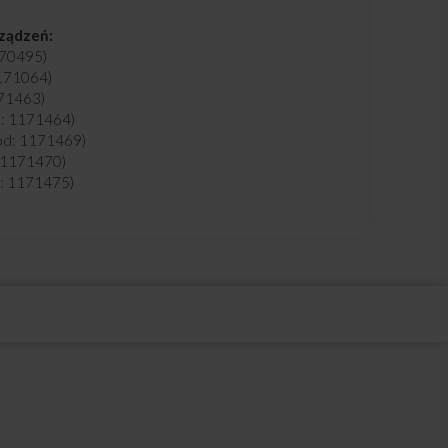
rządzeń:
170495)
171064)
71463)
: 1171464)
d: 1171469)
 1171470)
: 1171475)
: 1191377)
91379)
d: 1195267)
(kod: 1195272)