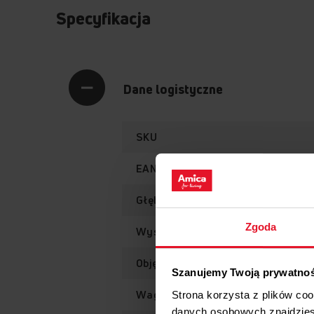
Specyfikacja
Dane logistyczne
SKU
EAN
Głębokość z opakowaniem
Zgoda
Wysokość z opakowaniem
Objętość brutto
Szanujemy Twoją prywatno
Waga brutto
Strona korzysta z plików co
danych osobowych znajdzie