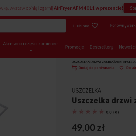
Sp
wkę, wystaw opinię i zgarnij
AirFryer AFM 4011 w prezencie!
Porównywark
Ulubione
Akcesoria i części zamienne
Promocje
Bestsellery
Nowości
STRONA GŁÓWNA
CZĘŚCI ZAMIENNE
USZCZELKA DRZWI ZAMRAŻARKI APSE10
Dodaj do porównania
Do ul
USZCZELKA
Uszczelka drzwi
0.0
(
0
)
49,00 zł