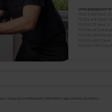
Lista pasujących u
FK321.4DF (kod: 1
FK321.4DFI (kod: 1
FK3355.2F (kod: 11
FK3356.4FZAA (kod
FK3356.4DFZAA (ko
FK3556.4DFZ (kod:
FK3356T.4DFZ (kod
FK3415.4FZAA (kod
FK3415.2F (kod: 11
FK3506.2FW (E) (ko
FK3606D.2DFWi (E) 
Rozwiń pełny opis
ądowy i mogą nie przedstawiać dokładnie tego modelu produktu.