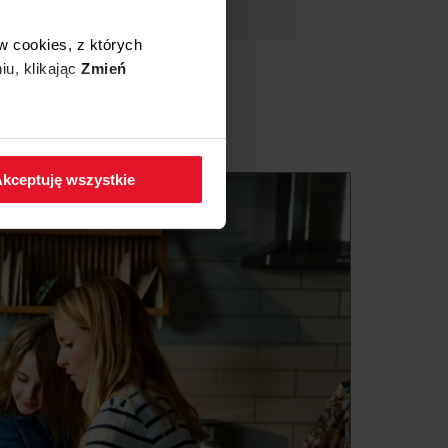
w cookies, z których
iu, klikając
Zmień
 w zakładkę
Polityka
kceptuję wszystkie