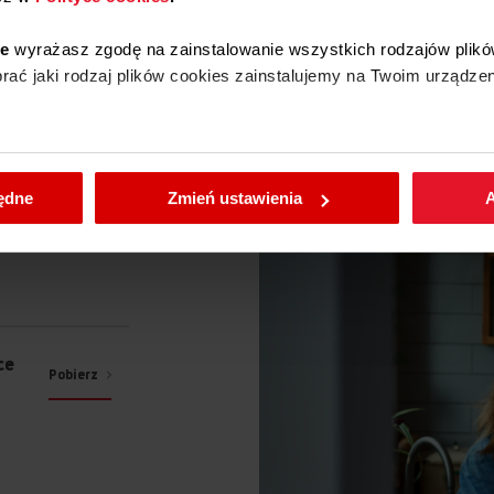
74 cm
ie
wyrażasz zgodę na zainstalowanie wszystkich rodzajów plikó
ać jaki rodzaj plików cookies zainstalujemy na Twoim urządzen
enić wybrane przez Ciebie ustawienia plików cookies wchodząc
będne
Zmień ustawienia
A
ce
Pobierz