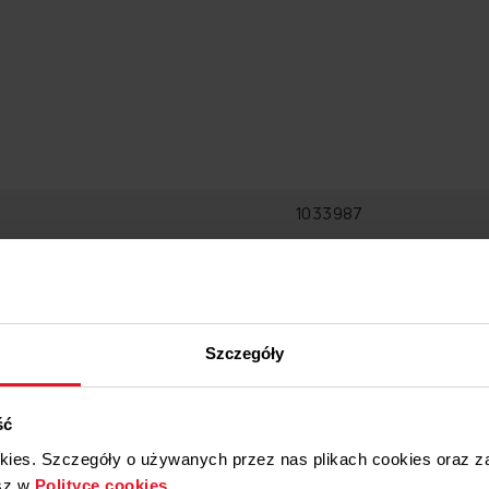
1033987
5906006113896
57.5 cm
Szczegóły
3 cm
0.0128 m³
ść
0.503 kg
okies. Szczegóły o używanych przez nas plikach cookies oraz 
sz w
Polityce cookies
.