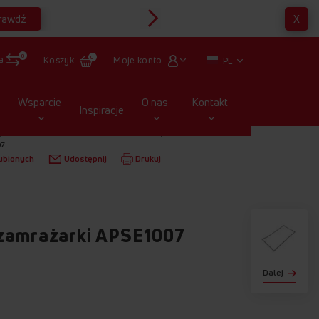
rawdź
X
Multirabaty
0
a
Moje konto
Koszyk
0
PL
Wsparcie
O nas
Kontakt
Inspiracje
LODÓWKI I ZAMRAŻARKI
USZCZELKI
07
ubionych
Udostępnij
Drukuj
 zamrażarki APSE1007
Dalej