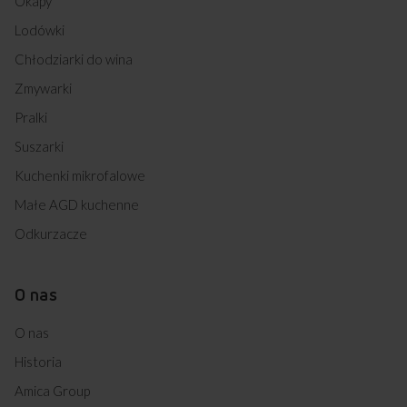
Okapy
Lodówki
Chłodziarki do wina
Zmywarki
Pralki
Suszarki
Kuchenki mikrofalowe
Małe AGD kuchenne
Odkurzacze
O nas
O nas
Historia
Amica Group