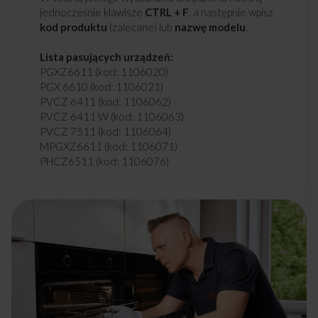
jednocześnie klawisze
CTRL + F
, a następnie wpisz
kod produktu
(zalecane) lub
nazwę modelu
.
Lista pasujących urządzeń:
PGXZ6611 (kod: 1106020)
PGX 6610 (kod: 1106021)
PVCZ 6411 (kod: 1106062)
PVCZ 6411 W (kod: 1106063)
PVCZ 7511 (kod: 1106064)
MPGXZ6611 (kod: 1106071)
PHCZ6511 (kod: 1106076)
PHCZ 7511 (kod: 1106077)
PG6610X (kod: 1106127)
PG6611XR (kod: 1106129)
PG6511SPR (kod: 1106140)
PG9511SPR (kod: 1106141)
PG6511WSPR (kod: 1106154)