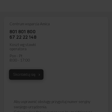
Centrum wsparcia Amica
801 801 800
67 22 22 148
Koszt wg stawki
operatora
Pon - Pt
8:00 - 17:00
Skontaktuj się
Aby usprawnić obsługę przygotuj numer seryjny
swojego urządzenia.
Czternastocyfrowy numer seryjny znajdziesz na