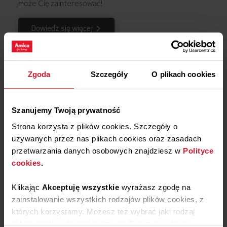
może Cię zainteresować!
Dowiedz się więcej
Opinie
Zgoda
Szczegóły
O plikach cookies
Podziel się
swoją opinią o
Szanujemy Twoją prywatność
Uszczelka palnika APS1027
Dodaj opinię
Strona korzysta z plików cookies. Szczegóły o
używanych przez nas plikach cookies oraz zasadach
przetwarzania danych osobowych znajdziesz w
Polityce
Produkt nie posiada recenzji
cookies
.
Klikając
Akceptuję wszystkie
wyrażasz zgodę na
Masz pytania?
Skontaktuj się z
zainstalowanie wszystkich rodzajów plików cookies, z
których korzystamy. Możesz też wybrać jaki rodzaj
nami!
plików cookies zainstalujemy na Twoim urządzeniu,