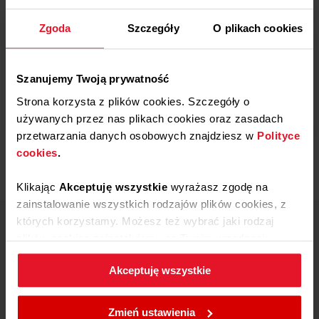
Zgoda
Szczegóły
O plikach cookies
Napisz do działu obsługi klienta i uzyskaj
pomoc
Szanujemy Twoją prywatność
Strona korzysta z plików cookies. Szczegóły o
Przejdź
używanych przez nas plikach cookies oraz zasadach
przetwarzania danych osobowych znajdziesz w
Polityce
cookies
.
Klikając
Akceptuję wszystkie
wyrażasz zgodę na
zainstalowanie wszystkich rodzajów plików cookies, z
których korzystamy. Możesz też wybrać jaki rodzaj
Centrum wsparcia Amica
plików cookies zainstalujemy na Twoim urządzeniu,
801 801 800
klikając
Zmień ustawienia.
67 22 22 148
Akceptuję wszystkie
W każdej chwili możesz zmienić wybrane przez Ciebie
Koszt wg stawki
operatora
ustawienia plików cookies wchodząc w zakładkę
Zmień ustawienia