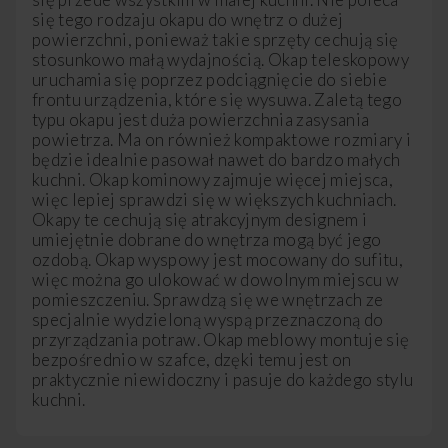
się tego rodzaju okapu do wnętrz o dużej
powierzchni, ponieważ takie sprzęty cechują się
stosunkowo małą wydajnością. Okap teleskopowy
uruchamia się poprzez podciągnięcie do siebie
frontu urządzenia, które się wysuwa. Zaletą tego
typu okapu jest duża powierzchnia zasysania
powietrza. Ma on również kompaktowe rozmiary i
będzie idealnie pasował nawet do bardzo małych
kuchni. Okap kominowy zajmuje więcej miejsca,
więc lepiej sprawdzi się w większych kuchniach.
Okapy te cechują się atrakcyjnym designem i
umiejętnie dobrane do wnętrza mogą być jego
ozdobą. Okap wyspowy jest mocowany do sufitu,
więc można go ulokować w dowolnym miejscu w
pomieszczeniu. Sprawdzą się we wnętrzach ze
specjalnie wydzieloną wyspą przeznaczoną do
przyrządzania potraw. Okap meblowy montuje się
bezpośrednio w szafce, dzęki temu jest on
praktycznie niewidoczny i pasuje do każdego stylu
kuchni.