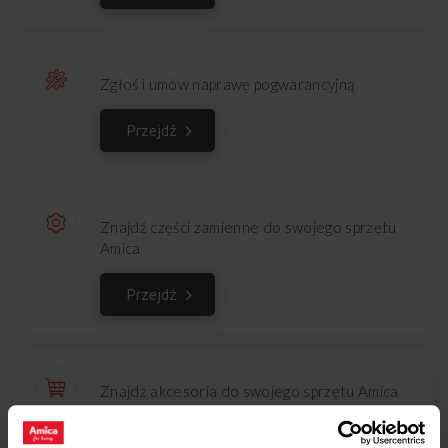
Zgłoś i umów naprawę pogwarancyjną
Przejdź
Znajdź części zamienne do swojego sprzętu
Amica
Przejdź
Znajdź akcesoria do swojego sprzętu Amica
Przejdź