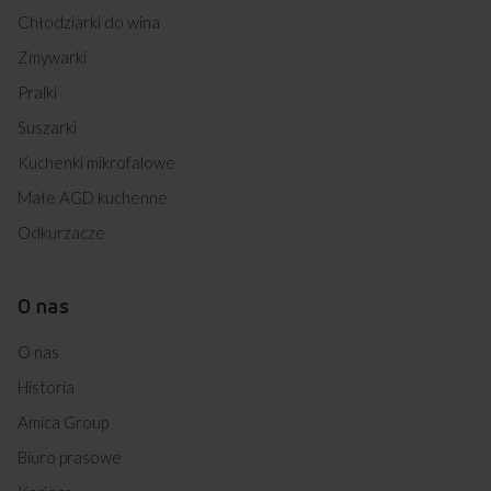
Chłodziarki do wina
Zmywarki
Pralki
Suszarki
Kuchenki mikrofalowe
Małe AGD kuchenne
Odkurzacze
O nas
O nas
Historia
Amica Group
Biuro prasowe