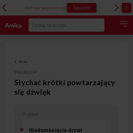
Sprawdź
X
AirFryer w prezencie!
D
Wróć
PROBLEM
Słychać krótki powtarzający
się dźwięk
Niedomknięcie drzwi