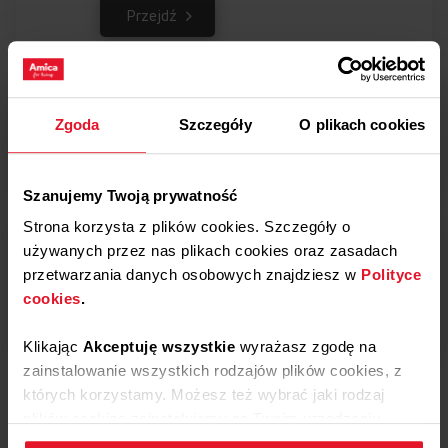
Przejdź
Znajdź akcesoria do swojego sprzętu Amica
Zgoda
Szczegóły
O plikach cookies
Przejdź
Szanujemy Twoją prywatność
Strona korzysta z plików cookies. Szczegóły o
używanych przez nas plikach cookies oraz zasadach
Napisz do działu obsługi klienta i uzyskaj
przetwarzania danych osobowych znajdziesz w
Polityce
pomoc
cookies
.
Przejdź
Klikając
Akceptuję wszystkie
wyrażasz zgodę na
zainstalowanie wszystkich rodzajów plików cookies, z
których korzystamy. Możesz też wybrać jaki rodzaj
plików cookies zainstalujemy na Twoim urządzeniu,
klikając
Zmień ustawienia.