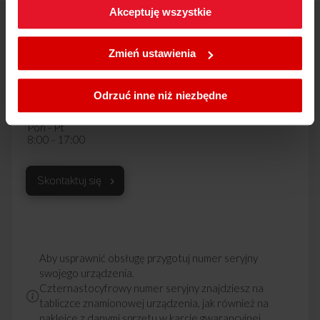
Akceptuję wszystkie
W każdej chwili możesz zmienić wybrane przez Ciebie
Centrum wsparcia Amica
ustawienia plików cookies wchodząc w zakładkę
Zmień ustawienia
801 801 800
Polityka cookies
.
67 22 22 148
Koszt wg stawki
Odrzuć inne niż niezbędne
operatora
Pon - Pt
8:00 - 17:00
Skontaktuj się
Aby usprawnić obsługę przygotuj numer seryjny
swojego urządzenia.
Czternastocyfrowy numer seryjny znajdziesz na
tabliczce znamionowej urządzenia, jak również na
naklejce z danymi sprzętu w karcie gwarancyjnej