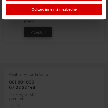
Odrzuć inne niż niezbędne
Napisz do działu obsługi klienta i uzyskaj
pomoc
Przejdź
Centrum wsparcia Amica
801 801 800
67 22 22 148
Koszt wg stawki
operatora
Pon - Pt