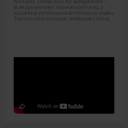
Nie każda. Zestaw musi być kompatybilny –
pralka powinna być ładowana od frontu, a
suszarka przystosowana do montażu w słupku.
Zawsze należy stosować dedykowany stelaż.