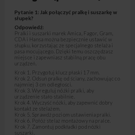
Pytanie 1: Jak połączyć pralkę i suszarkę w
słupek?
Odpowiedź:
Pralki i suszarki marek Amica, Fagor, Gram,
CDA i Hansa można bezpiecznie ustawić w
słupku, korzystając ze specjalnego stelaża i
pasa mocującego. Dzięki temu oszczędzasz
miejsce i zapewniasz stabilną pracę obu
urządzeń.
Krok 1. Przygotuj klucz płaski 17 mm.
Krok 2. Odsuń pralkę od ściany, zachowując co
najmniej 3 cm odległości.
Krok 3. Wyreguluj nóżki pralki, aby
urządzenie stało stabilnie.
Krok 4. Wyczyść nóżki, aby zapewnić dobry
kontakt ze stelażem.
Krok 5. Sprawdź poziom ustawienia pralki.
Krok 6. Połóż stelaż montażowy na pralce.
Krok 7. Zamontuj podkładki pod nóżki
suszarki.