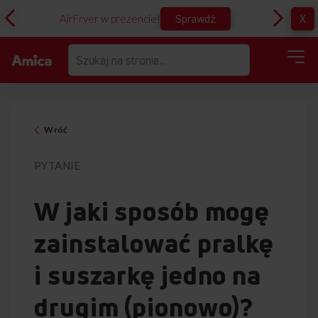
Sprawdź
X
AirFryer w prezencie!
D
Wróć
PYTANIE
W jaki sposób mogę
zainstalować pralkę
i suszarkę jedno na
drugim (pionowo)?