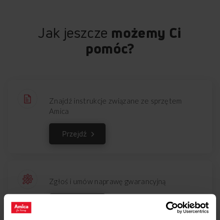
Jak jeszcze
możemy Ci
pomóc?
Znajdź instrukcje związane ze sprzętem
Amica
Przejdź
Zgłoś i umów naprawę gwarancyjną
Przejdź