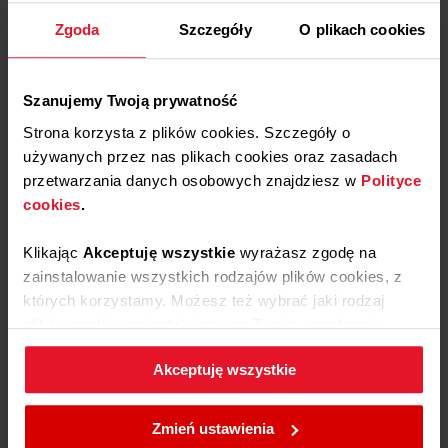
Zgoda
Szczegóły
O plikach cookies
Zgłoś i umów naprawę pogwarancyjną
Szanujemy Twoją prywatność
Przejdź
Strona korzysta z plików cookies. Szczegóły o
używanych przez nas plikach cookies oraz zasadach
przetwarzania danych osobowych znajdziesz w
Polityce
cookies
.
Znajdź części zamienne do swojego sprzętu
Amica
Klikając
Akceptuję wszystkie
wyrażasz zgodę na
Przejdź
zainstalowanie wszystkich rodzajów plików cookies, z
których korzystamy. Możesz też wybrać jaki rodzaj
plików cookies zainstalujemy na Twoim urządzeniu,
klikając
Zmień ustawienia.
Akceptuję wszystkie
Znajdź akcesoria do swojego sprzętu Amica
W każdej chwili możesz zmienić wybrane przez Ciebie
Przejdź
ustawienia plików cookies wchodząc w zakładkę
Zmień ustawienia
Polityka cookies
.