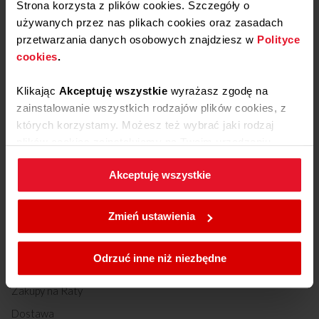
Strona korzysta z plików cookies. Szczegóły o
Kariera
używanych przez nas plikach cookies oraz zasadach
Relacje inwestorskie
przetwarzania danych osobowych znajdziesz w
Polityce
ESG – środowisko, ludzie, ład zarządczy
cookies
.
Fundusze Europejskie
Klikając
Akceptuję wszystkie
wyrażasz zgodę na
Fundacja Amicis
zainstalowanie wszystkich rodzajów plików cookies, z
Showroom
których korzystamy. Możesz też wybrać jaki rodzaj
plików cookies zainstalujemy na Twoim urządzeniu,
RODO
klikając
Zmień ustawienia.
Akt o usługach cyfrowych
Akceptuję wszystkie
Polityka zarządzania
W każdej chwili możesz zmienić wybrane przez Ciebie
ustawienia plików cookies wchodząc w zakładkę
Zmień ustawienia
Polityka cookies
.
Sklep Amica
Odrzuć inne niż niezbędne
Moje Konto
Zakupy na Raty
Dostawa