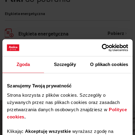
Etykieta energetyczna
Pobierz
Etykieta energetyczna
Karta produktu
Zgoda
Szczegóły
O plikach cookies
Pobierz
Karta produktu
Pokaż więcej
Pobierz
Karta produktu
Szanujemy Twoją prywatność
Strona korzysta z plików cookies. Szczegóły o
Instrukcja użytkownika
używanych przez nas plikach cookies oraz zasadach
przetwarzania danych osobowych znajdziesz w
Polityce
cookies
.
Ostrzeżenia i informacje dotyczące
Pobierz
bezpieczeństwa
Klikając
Akceptuję wszystkie
wyrażasz zgodę na