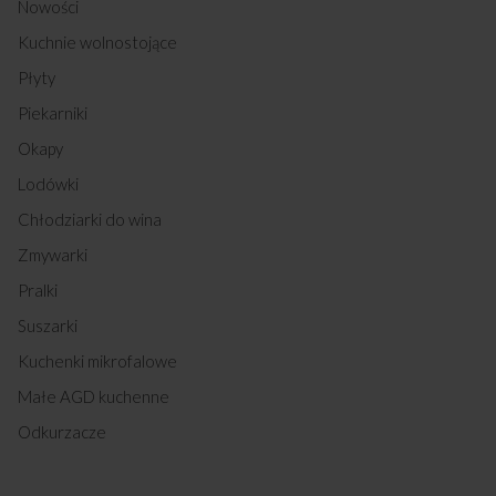
Nowości
Kuchnie wolnostojące
Płyty
Piekarniki
Okapy
Lodówki
Chłodziarki do wina
Zmywarki
Pralki
Suszarki
Kuchenki mikrofalowe
Małe AGD kuchenne
Odkurzacze