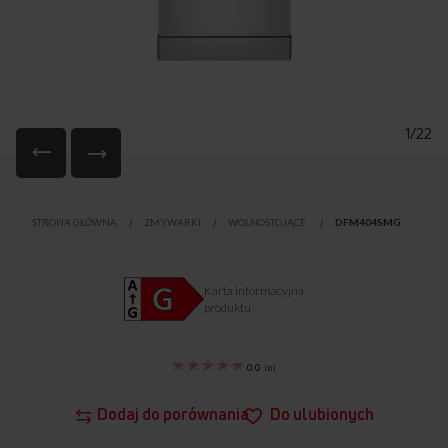
1/22
Przejdź
na
STRONA GŁÓWNA
ZMYWARKI
WOLNOSTOJĄCE
DFM404SMG
początek
galerii
Karta informacyjna
produktu
0.0
(
0
)
Dodaj do porównania
Do ulubionych