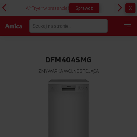
Sprawdź
X
AirFryer w prezencie!
D
DFM404SMG
ZMYWARKA WOLNOSTOJĄCA
Przejdź
na
koniec
galerii