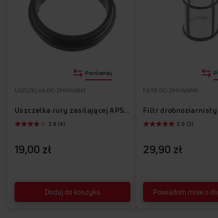
Porównaj
P
USZCZELKA DO ZMYWARKI
FILTR DO ZMYWARKI
Filtr drobnoziarnist
Uszczelka rury zasilającej APS1004
3.8 (4)
5.0 (2)
19,00 zł
29,90 zł
Dodaj do koszyka
Powiadom mnie o do