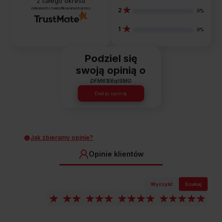
z całego okresu
zebranych i zweryfikowanych przez
2
0%
1
0%
Podziel się
swoją opinią o
DFM61E6qISMG
Dodaj opinię
Jak zbieramy opinie?
Opinie klientów
Wyczyść
Szukaj