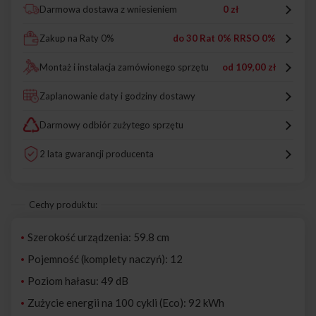
Darmowa dostawa z wniesieniem
0 zł
Zakup na Raty 0%
do 30 Rat 0% RRSO 0%
Montaż i instalacja zamówionego sprzętu
od
109,00 zł
Zaplanowanie daty i godziny dostawy
Darmowy odbiór zużytego sprzętu
2 lata gwarancji producenta
Cechy produktu:
Szerokość urządzenia: 59.8 cm
Pojemność (komplety naczyń): 12
Poziom hałasu: 49 dB
Zużycie energii na 100 cykli (Eco): 92 kWh