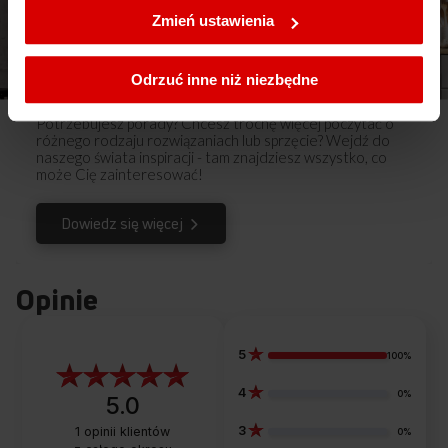
ustawienia plików cookies wchodząc w zakładkę
Zmień ustawienia
Polityka cookies
.
Inspiracje
Odrzuć inne niż niezbędne
Potrzebujesz porady? Chcesz trochę więcej poczytać o
różnego rodzaju rozwiązaniach lub sprzęcie? Wejdź do
naszego świata inspiracji - tam znajdziesz wszystko, co
może Cię zainteresować!
Dowiedz się więcej
Opinie
5
100%
4
0%
5.0
3
1
opinii klientów
0%