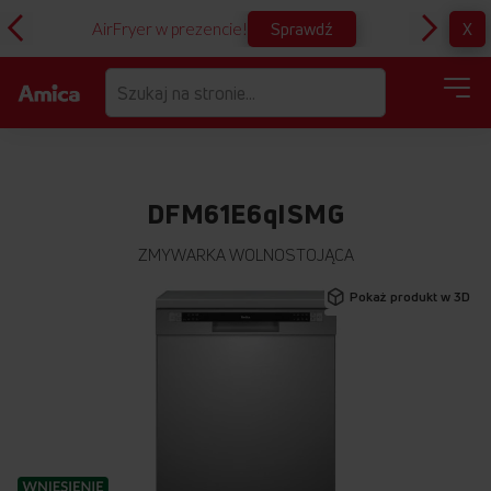
Sprawdź
X
AirFryer w prezencie!
D
DFM61E6qISMG
ZMYWARKA WOLNOSTOJĄCA
Przejdź
Pokaż produkt w 3D
na
koniec
galerii