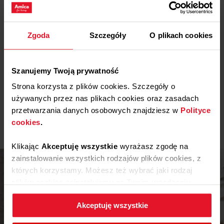
Etykieta energetyczna
ShineDose
Zgoda
Szczegóły
O plikach cookies
Pobierz
Etykieta energetyczna
Gwarancję błyszczących i
Karta produktu
Szanujemy Twoją prywatność
idealnie czystych naczyń
zapewni Ci elektroniczne
Strona korzysta z plików cookies. Szczegóły o
dozowanie nabłyszczacza,
który podaje go dokładnie
używanych przez nas plikach cookies oraz zasadach
Pobierz
Karta produktu
Pokaż więcej
tyle, ile potrzeba.
przetwarzania danych osobowych znajdziesz w
Polityce
Pobierz
Karta produktu
cookies
.
Klikając
Akceptuję wszystkie
wyrażasz zgodę na
Instrukcja użytkownika
zainstalowanie wszystkich rodzajów plików cookies, z
których korzystamy. Możesz też wybrać jaki rodzaj
Ostrzeżenia i informacje dotyczące
plików cookies zainstalujemy na Twoim urządzeniu,
Pobierz
bezpieczeństwa
klikając
Zmień ustawienia.
Akceptuję wszystkie
Pobierz
Skrócona instrukcja obsługi
W każdej chwili możesz zmienić wybrane przez Ciebie