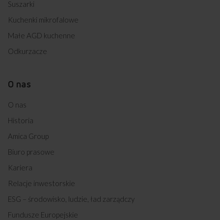
Suszarki
Kuchenki mikrofalowe
Małe AGD kuchenne
Odkurzacze
O nas
O nas
Historia
Amica Group
Biuro prasowe
Kariera
Relacje inwestorskie
ESG – środowisko, ludzie, ład zarządczy
Fundusze Europejskie