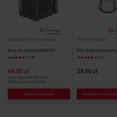
Klasa energetyczna E
HalfLoad
AntiBacteria Filter
Porównaj
P
KOSZ NA SZTUĆCE DO ZMYWARKI
FILTR DO ZMYWARKI
Kosz na sztućce APB1001
Filtr drobnoziarnist
5.0 (8)
5.0 (2)
46,90 zł
29,90 zł
Cena regularna
50,90 zł
Najniższa cena: 50,90 zł
Dodaj do koszyka
Powiadom mnie o do
Klasa energetyczna E