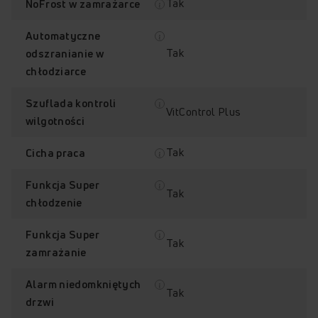
Tak
NoFrost w zamrażarce
Automatyczne
Tak
odszranianie w
chłodziarce
Total NoFrost
VitControl Plus
Szuflada kontroli
VitControl Plus
wilgotności
Tak
Cicha praca
Funkcja Super
Tak
FreshZone
SlimSize
chłodzenie
Funkcja Super
Tak
zamrażanie
Alarm niedomkniętych
Sprawdź, jak działa lodówka
Tak
drzwi
Amica FK299.2FTZHAA