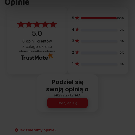
Opinie
5
100%
4
0%
5.0
3
6
opinii klientów
0%
z całego okresu
zebranych i zweryfikowanych przez
2
0%
1
0%
Podziel się
swoją opinią o
FK299.2FTZHAA
Dodaj opinię
SLIMSIZE
Dopasowanie do mniejszych przestrzeni
Jak zbieramy opinie?