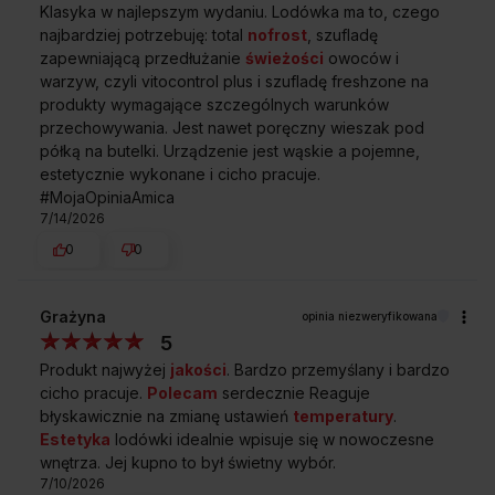
Simple InsideControl
Klasyka w najlepszym wydaniu. Lodówka ma to, czego
Panel sterujący wewnątrz chłodziarki na którym
najbardziej potrzebuję: total
nofrost
, szufladę
wyświetlane są cyfry z przypisanym zakresem
zapewniającą przedłużanie
świeżości
owoców i
temperatur służy do dobrania odpowiednich
Rozwiń wszystkie
warzyw, czyli vitocontrol plus i szufladę freshzone na
nastawów w chłodziarce i zamrażarce.
produkty wymagające szczególnych warunków
Klasa energetyczna E
przechowywania. Jest nawet poręczny wieszak pod
Wybierz mądrze klasę energetyczną! Lodówka
półką na butelki. Urządzenie jest wąskie a pojemne,
z klasą E zużywa o 20% energii mniej niż urządzenie
Sprawdź wymiary lodówki
estetycznie wykonane i cicho pracuje.
z klasą F.
FK299.2FTZHAA
#MojaOpiniaAmica
AirFlow
7/14/2026
System AirFlow poprzez utrzymanie stałej cyrkulacji
0
0
powietrza w lodówce zapewni Ci jednakową
temperaturę w całej objętości komory chłodziarki.
Unikniesz przymrażania produktów przy tylnej
Grażyna
ścianie.
opinia niezweryfikowana
A
5
54,5 cm
Funkcja Super chłodzenie
SZEROKOŚĆ
Produkt najwyżej
jakości
. Bardzo przemyślany i bardzo
Dzięki Funkcji Super chłodzenie szybko schłodzisz
cicho pracuje.
Polecam
serdecznie Reaguje
dużą liczbę produktów jednocześnie - im krócej trwa
ten proces, tym dłużej produkty zachowują świeżość
błyskawicznie na zmianę ustawień
temperatury
.
B
i wartości odżywcze.
Estetyka
lodówki idealnie wpisuje się w nowoczesne
59,0 cm
wnętrza. Jej kupno to był świetny wybór.
Funkcja Super zamrażanie
GŁĘBOKOŚĆ
7/10/2026
Dzięki Funkcji Super zamrażanie szybko zamrozisz