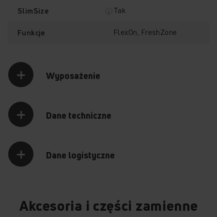
Przytrzymaj palec na punkcie z plusem, aby odkryć jego
Tak
SlimSize
zawartość.
OTWÓRZ
FlexOn, FreshZone
Funkcje
+
+
+
+
Wyposażenie
Poznaj najważniejsze funkcje lodówki
Alarm niedomkniętych drzwi
SafetyGlass
Cicha praca
Pojemnik na warzywa i owoce
FK299.2FTZHAA
Dane techniczne
Dane logistyczne
Akcesoria i części zamienne