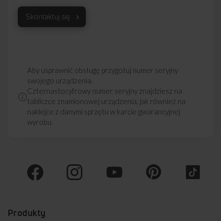
wygodę i bezpieczeństwo użytkowania.
Darmowa dostawa
Wybór daty i godziny
Skontaktuj się
z wniesieniem
dostawy
Zakup na Raty 0%
Montaż i instalacja
Aby usprawnić obsługę przygotuj numer seryjny
urządzenia
swojego urządzenia.
Czternastocyfrowy numer seryjny znajdziesz na
tabliczce znamionowej urządzenia, jak również na
naklejce z danymi sprzętu w karcie gwarancyjnej
Darmowy odbiór
2 lata gwarancji
wyrobu.
zużytego sprzętu
producenta
Produkty