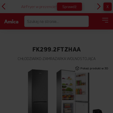
Sprawdź
X
AirFryer w prezencie!
D
FK299.2FTZHAA
CHŁODZIARKO-ZAMRAŻARKA WOLNOSTOJĄCA
Przejdź
Pokaż produkt w 3D
na
koniec
galerii