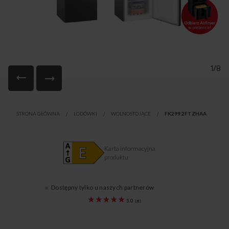
1/8
Przejdź
na
STRONA GŁÓWNA
LODÓWKI
WOLNOSTOJĄCE
FK299.2FTZHAA
początek
galerii
Karta informacyjna
produktu
Dostępny tylko u naszych partnerów
1190710
5.0
(
6
)