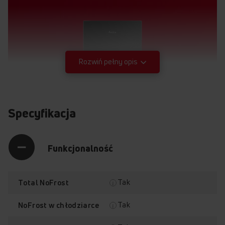
Rozwiń pełny opis
Specyfikacja
Funkcjonalność
Tak
Total NoFrost
Tak
NoFrost w chłodziarce