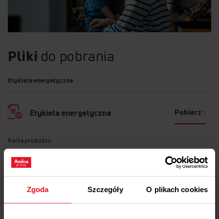
Pliki
do pobrania
Etykieta energetyczna
Pobierz
Etykieta energetyczna
Karta produktu
Pobierz
Karta produktu
Pokaż więcej
Zgoda
Szczegóły
O plikach cookies
Instrukcja użytkownika