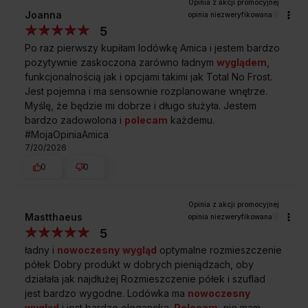
oszczędności dla Ciebie. Ograniczając pobór prądu, troszczysz
Joanna
opinia niezweryfikowana
się też o środowisko.
5
Po raz pierwszy kupiłam lodówkę Amica i jestem bardzo
pozytywnie zaskoczona zarówno ładnym
wyglądem
,
funkcjonalnością jak i opcjami takimi jak Total No Frost.
Jest pojemna i ma sensownie rozplanowane wnętrze.
Przedstawione grafiki urządzenia są wizualizacją i mogą różnić
Myślę, że będzie mi dobrze i długo służyła. Jestem
się od oryginału.
bardzo zadowolona i
polecam
każdemu.
#MojaOpiniaAmica
7/20/2026
0
0
Funkcja Eco
Funkcja Eco automatycznie ustawi temperaturę
Mastthaeus
opinia niezweryfikowana
w chłodziarce na 4°C, a w zamrażarce na -18°C –
to optymalne warunki dla chłodzenia i zamrażania
5
przy jednoczesnym mniejszym zużyciu energii.
ładny i
nowoczesny
wygląd
optymalne rozmieszczenie
Funkcja Wakacje
półek Dobry produkt w dobrych pieniądzach, oby
działała jak najdłużej Rozmieszczenie półek i szuflad
Funkcja Wakacje pozwoli Ci na przełączenie
chłodziarki w tryb oszczędny, gdy planujesz dłuższą
jest bardzo wygodne. Lodówka ma
nowoczesny
nieobecność w domu.
wygląd
i jest bardzo elegancka.
Polecam
, nie mam