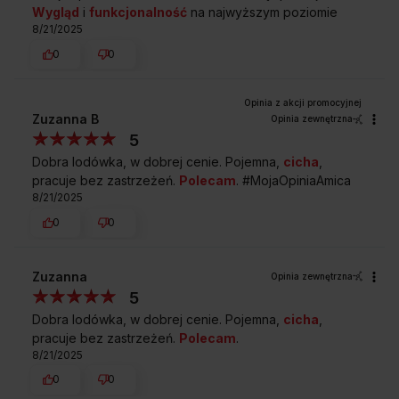
Wygląd
i
funkcjonalność
na najwyższym poziomie
8/21/2025
0
0
Zakup na Raty 0%
Montaż i instalacja
urządzenia
Zuzanna B
Opinia zewnętrzna
5
Dobra lodówka, w dobrej cenie. Pojemna,
cicha
,
Darmowy odbiór
2 lata gwarancji
pracuje bez zastrzeżeń.
Polecam
. #MojaOpiniaAmica
zużytego sprzętu
producenta
8/21/2025
0
0
Zuzanna
Opinia zewnętrzna
5
Dobra lodówka, w dobrej cenie. Pojemna,
cicha
,
pracuje bez zastrzeżeń.
Polecam
.
8/21/2025
0
0