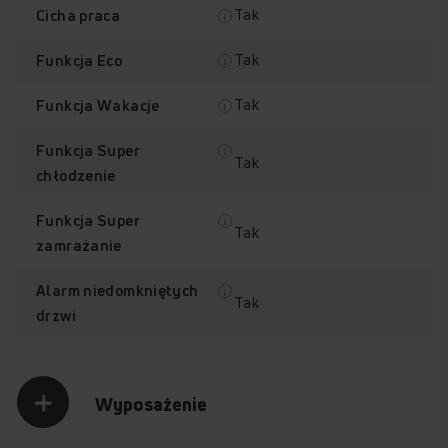
Tak
Cicha praca
Tak
Funkcja Eco
Total NoFrost
Szuflada na pizzę
Tak
Funkcja Wakacje
Funkcja Super
Tak
chłodzenie
Funkcja Super
Tak
zamrażanie
Sterowanie
Klasa energetyczna E
sensorowe
Alarm niedomkniętych
Tak
drzwi
Sprawdź, jak działa lodówka
Wyposażenie
Amica FK3606D.4DFX (E)
Przytrzymaj palec na punkcie z plusem, aby odkryć jego