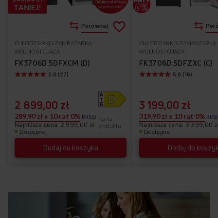
TANIEJ!
Dodaj
Porównaj
Por
do
CHŁODZIARKO-ZAMRAŻARKA
CHŁODZIARKO-ZAMRAŻARKA
Do
WOLNOSTOJĄCA
WOLNOSTOJĄCA
listy
ulubionych
FK3706D.5DFXCM (D)
FK3706D.5DFZXC (C)
5.0 (27)
5.0 (16)
życzeń
2 899,00 zł
3 199,00 zł
TOTAL NOFROST
289,90 zł x 10 rat 0%
319,90 zł x 10 rat 0%
RRSO
RRS
Karta
Brak konieczności rozmrażania
Najniższa cena: 2 999,00 zł
Najniższa cena: 3 399,00 z
produktu
Dostępne
Dostępne
Dodaj do koszyka
Dodaj do koszy
Lubisz rozmrażać lodówkę? Jeśli nie, już nigdy nie będziesz
musiał tego robić! Technologia Total NoFrost zapewnia stałą
kontrolę poziomu wilgotności zarówno w chłodziarce
jak i zamrażarce, co oznacza brak szronu w środku. A brak
szronu to brak potrzeby rozmrażania! Ale NoFrost to też
większa higiena i dłuższa świeżość Twoich produktów, bo stała
temperatura w całej lodówce ogranicza do minimum ryzyko
rozwoju bakterii. Nie musisz nic robić, a wygodnie oszczędzasz!