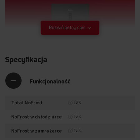
Rozwiń pełny opis
Specyfikacja
Funkcjonalność
Tak
Total NoFrost
Tak
NoFrost w chłodziarce
Tak
NoFrost w zamrażarce