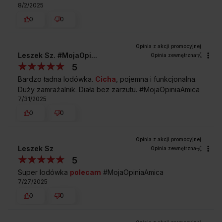
8/2/2025
0
0
Leszek Sz. #MojaOpi...
Opinia zewnętrzna
5
Bardzo ładna lodówka.
Cicha
, pojemna i funkcjonalna.
Duży zamrażalnik. Diała bez zarzutu. #MojaOpiniaAmica
7/31/2025
0
0
Leszek Sz
Opinia zewnętrzna
5
Super lodówka
polecam
#MojaOpiniaAmica
7/27/2025
0
0