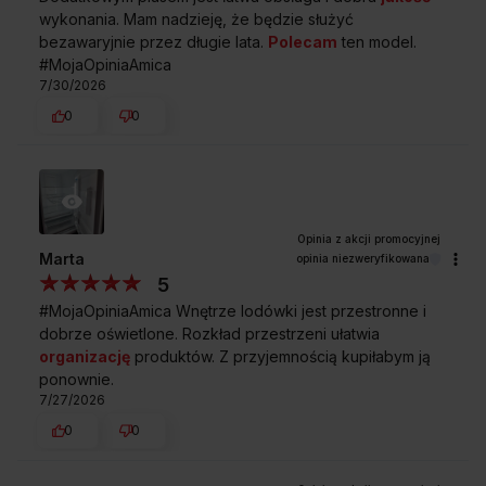
wykonania. Mam nadzieję, że będzie służyć
bezawaryjnie przez długie lata.
Polecam
ten model.
#MojaOpiniaAmica
7/30/2026
0
0
Marta
opinia niezweryfikowana
5
#MojaOpiniaAmica Wnętrze lodówki jest przestronne i
KLASA ENERGETYCZNA E
dobrze oświetlone. Rozkład przestrzeni ułatwia
Oszczędność energii i niższe rachunki
organizację
produktów. Z przyjemnością kupiłabym ją
za prąd
ponownie.
7/27/2026
0
0
Nie lubisz wysokich rachunków za prąd? Wybierz mądrze klasę
energetyczną! Pamiętaj, że lodówka pracuje przez cały rok –
24 godziny na dobę – a każda sekunda jej pracy to potencjalne