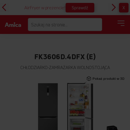
Sprawdź
X
AirFryer w prezencie!
D
FK3606D.4DFX (E)
CHŁODZIARKO-ZAMRAŻARKA WOLNOSTOJĄCA
Przejdź
Pokaż produkt w 3D
na
koniec
galerii