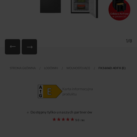
1/8
Przejdź
na
STRONA GŁÓWNA
LODÓWKI
WOLNOSTOJĄCE
FK3606D.4DFX (E)
początek
galerii
Karta informacyjna
produktu
Dostępny tylko u naszych partnerów
1195273
5.0
(
19
)