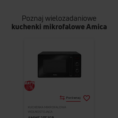
Poznaj wielozadaniowe
kuchenki mikrofalowe Amica
Porównaj
KUCHENKA MIKROFALOWA
Do
Usuń
WOLNOSTOJĄCA
ulubionych
z
AMMF23E1GB