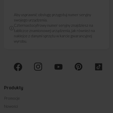
Aby usprawnić obsługę przygotuj numer seryjny
swojego urządzenia.
Czternastocyfrowy numer seryjny znajdziesz na
tabliczce znamionowej urządzenia, jak również na
naklejce z danymi sprzętu w karcie gwarancyjnej
wyrobu.
Produkty
Promocje
Nowości