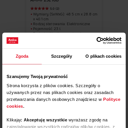
ulubionych
5.0 (2)
Wymiary (SxWxG): 48.5 cm x 28.8 cm
x 40.1 cm
Rodzaj sterowania: Elektroniczne
Pojemność: 23 l
Rodzaj grilla: Konwencjonalny
Moc mikrofali: 800 W
Zgoda
Szczegóły
O plikach cookies
499,00 zł
Szanujemy Twoją prywatność
Strona korzysta z plików cookies. Szczegóły o
Powiadom mnie o dostępności
używanych przez nas plikach cookies oraz zasadach
przetwarzania danych osobowych znajdziesz w
Polityce
cookies
.
1 / 7
Klikając
Akceptuję wszystkie
wyrażasz zgodę na
zainstalowanie wszystkich rodzajów plików cookies, z