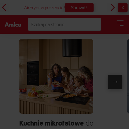
Sprawdź
X
AirFryer w prezencie!
D
Kuchnie mikrofalowe
do