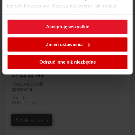
których korzystamy. Możesz też wybrać jaki rodzaj
plików cookies zainstalujemy na Twoim urządzeniu,
Zobacz wszystkie produkty
klikając
Zmień ustawienia.
Akceptuję wszystkie
W każdej chwili możesz zmienić wybrane przez Ciebie
ustawienia plików cookies wchodząc w zakładkę
Zmień ustawienia
Polityka cookies
.
Centrum wsparcia Amica
Odrzuć inne niż niezbędne
801 801 800
67 22 22 148
Koszt wg stawki
operatora
Pon - Pt
8:00 - 17:00
Skontaktuj się