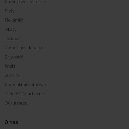
Kuchnie wolnostojące
Płyty
Piekarniki
Okapy
Lodówki
Chłodziarki do wina
Zmywarki
Pralki
Suszarki
Kuchenki mikrofalowe
Małe AGD kuchenne
Odkurzacze
O nas