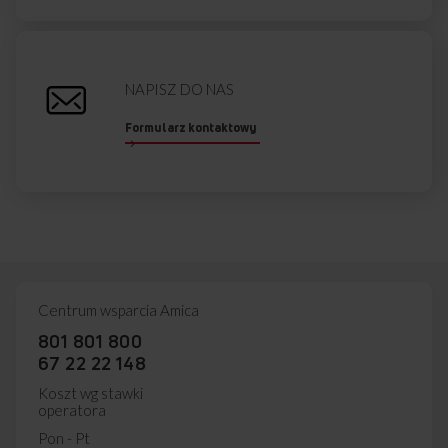
A
60,0 cm
SZEROKOŚĆ
NAPISZ DO NAS
B
Formularz kontaktowy
39,4 cm
GŁĘBOKOŚĆ
C
134,0 cm
WYSOKOŚĆ
Centrum wsparcia Amica
801 801 800
Przedstawiony rysunek ma charakter poglądowy, może różnić
67 22 22 148
się od oryginału. Rysunek przedstawia wymiary netto.
Koszt wg stawki
operatora
Pon - Pt