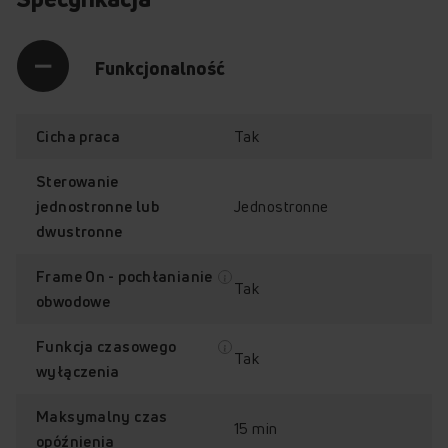
Funkcjonalność
Tak
Cicha praca
Sterowanie
Jednostronne
jednostronne lub
dwustronne
Frame On - pochłanianie
Tak
obwodowe
Wysoka wydajność
Silnik bezszczotkowy
Funkcja czasowego
Tak
BLDC
wyłączenia
Maksymalny czas
15 min
opóźnienia