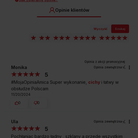
Opinie klientów
Wyczyść
Szukaj
STEROWANIE SENSOROWE SLIDER
Płynna regulacja mocy
Okapy kominowe Amica z wbudowanym sterowaniem
sensorowym Slider to wygoda i pełna kontrola zapachów,
Monika
Opinia zewnętrzna
teraz – na wyciągnięcie ręki! Regulacja mocy nigdy nie była
5
taka prosta - wystarczy przesunąć palcem po pasku na okapie
i gotowe!
#MojaOpiniaAmica Super wykonanie,
cichy
i łatwy w
obsłudze Polscam
11/20/2024
0
0
Przedstawione grafiki urządzenia są wizualizacją i mogą różnić
się od oryginału.
Ula
Opinia zewnętrzna
5
Pochłaniac bardzo ładny , szklany a przede wszystkim