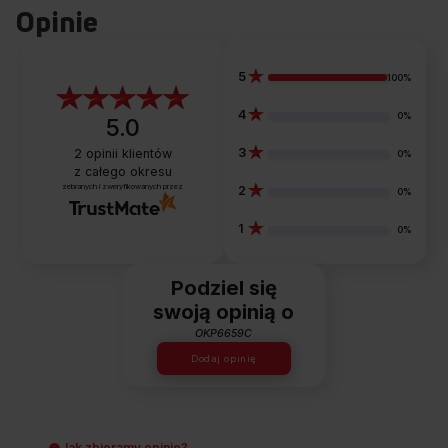
Opinie
5
100%
4
0%
5.0
3
2
opinii klientów
0%
z całego okresu
zebranych i zweryfikowanych przez
2
0%
1
0%
Podziel się
swoją opinią o
OKP6659C
Dodaj opinię
Jak zbieramy opinie?