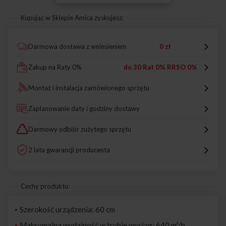
Kupując w Sklepie Amica zyskujesz:
Darmowa dostawa z wniesieniem
0 zł
Zakup na Raty 0%
do 30 Rat 0% RRSO 0%
Montaż i instalacja zamówionego sprzętu
Zaplanowanie daty i godziny dostawy
Darmowy odbiór zużytego sprzętu
2 lata gwarancji producenta
Cechy produktu:
Szerokość urządzenia: 60 cm
Maksymalna wydajność w trybie wyciąg: 640 m³/h