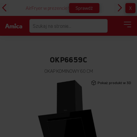
Sprawdź
X
AirFryer w prezencie!
D
OKP6659C
OKAP KOMINOWY 60 CM
Przejdź
Pokaż produkt w 3D
na
koniec
galerii