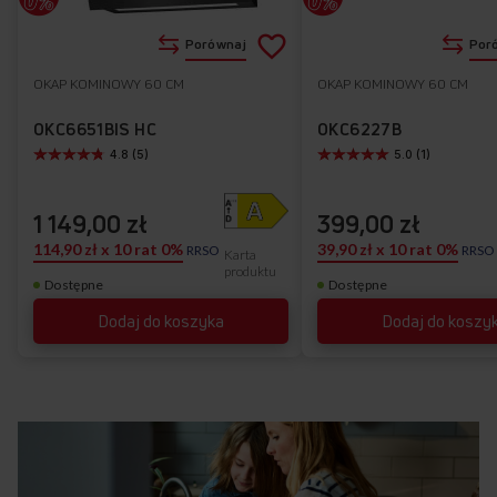
Dodaj
Porównaj
Por
do
OKAP KOMINOWY 60 CM
OKAP KOMINOWY 60 CM
Do
listy
ulubionych
OKC6651BIS HC
OKC6227B
4.8 (5)
5.0 (1)
życzeń
1 149,00 zł
399,00 zł
114,90 zł x 10 rat 0%
39,90 zł x 10 rat 0%
RRSO
RRSO
Karta
produktu
Dostępne
Dostępne
Dodaj do koszyka
Dodaj do koszy
SILNIK BEZSZCZOTKOWY BLDC
Cichy i niezawodny silnik