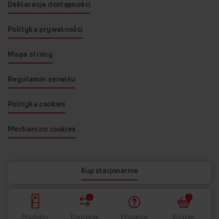
Deklaracja dostępności
Polityka prywatności
Mapa strony
Regulamin serwisu
Polityka cookies
Mechanizm cookies
© 2026 AMICA
Kup stacjonarnie
0
0
Produkty
Porównaj
Wsparcie
Koszyk