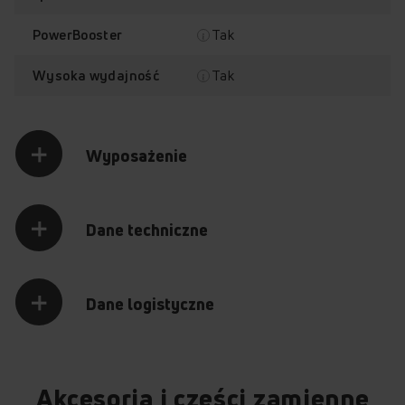
Tak
PowerBooster
FrameON -
Sterowanie
Tak
Wysoka wydajność
pochłanianie
sensorowe Slider
obwodowe
Wyposażenie
Sprawdź, jak działa okap
Dane techniczne
Amica OKP6659C
Przytrzymaj palec na punkcie z plusem, aby odkryć jego
zawartość.
Dane logistyczne
WŁĄCZ
+
+
+
+
Akcesoria i części zamienne