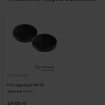
Poznaj najważniejsze funkcje okapu
10 stopni pracy wentylatora
Listwa LED
Silnik bezszczotkowy BLDC
Cicha praca
OKP6659C
Porównaj
FILTR DO OKAPU
Filtr węglowy FWP 18
5.0 (31)
49,00 zł