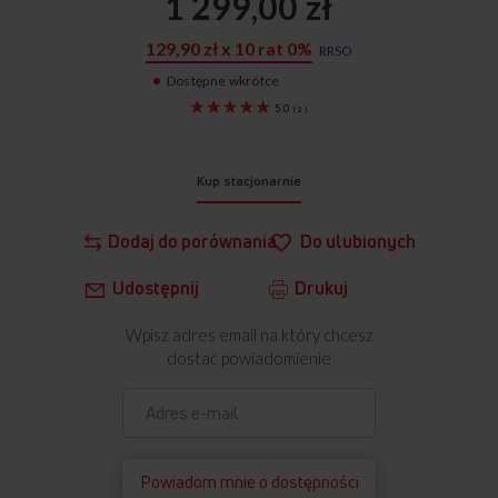
1 299,00 zł
129,90 zł x 10 rat 0%
RRSO
Dostępne wkrótce
1194025
5.0
(
2
)
Kup stacjonarnie
Dodaj do porównania
Do ulubionych
Udostępnij
Drukuj
Wpisz adres email na który chcesz
dostać powiadomienie
Powiadom mnie o dostępności