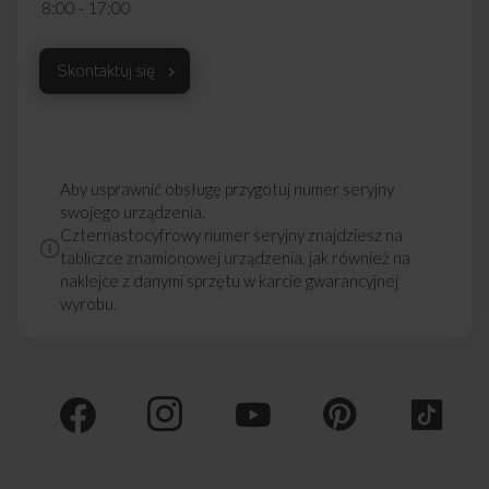
Najczęściej zadawane
pytania
8:00 - 17:00
Skontaktuj się
Czy ten okap posiada funkcję czasowego
wyłączenia?
Aby usprawnić obsługę przygotuj numer seryjny
swojego urządzenia.
Czy działanie tego okapu jest ciche?
Czternastocyfrowy numer seryjny znajdziesz na
tabliczce znamionowej urządzenia, jak również na
naklejce z danymi sprzętu w karcie gwarancyjnej
Czy ten okap musi być podłączony
wyrobu.
do komina wentylacyjnego?
Jaki typ filtra węglowego pasuje do tego
okapu?