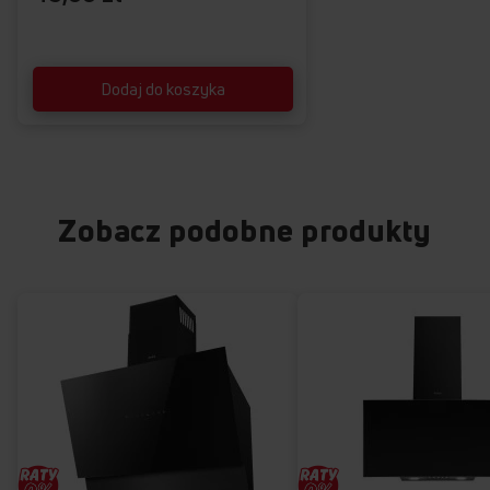
Dodaj do koszyka
WYSOKA WYDAJNOŚĆ
Zapachy przygotowywanych dań
nie rozprzestrzeniają się po całym
domu/mieszkaniu.
Zobacz podobne produkty
Ubrania, zasłony czy narzuty przesiąknięte kuchennymi
zapachami? Nie z okapami Amica! Nasze okapy wyposażone
zostały w nowoczesne i niezwykle wydajne turbiny, które
całkowicie usuną kuchenne zapachy. Zyskaj pełen komfort
pracy w kuchni!