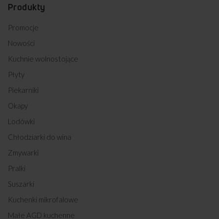
Kupując w
Sklepie Amica
zyskujesz
Produkty
Promocje
Nowości
Kuchnie wolnostojące
Płyty
Darmowa dostawa
Wybór daty i godziny
Piekarniki
z wniesieniem
dostawy
Okapy
Lodówki
Chłodziarki do wina
Zakup na Raty 0%
Montaż i instalacja
urządzenia
Zmywarki
Pralki
Suszarki
Darmowy odbiór
2 lata gwarancji
Kuchenki mikrofalowe
zużytego sprzętu
producenta
Małe AGD kuchenne