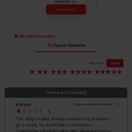
OKP6659C A++
Dodaj opinię
Jak zbieramy opinie?
Opinie klientów
Wyczyść
Szukaj
OPINIA WYCOFANA
?
Kacper
opinia niezweryfikowana
1
Ten okap to jakiś dowcip nieśmieszny. Kupiliśmy
go z myślą, by działał jako pochłaniacz.
Znalezienie informacji jakie filtry węglowe pasują