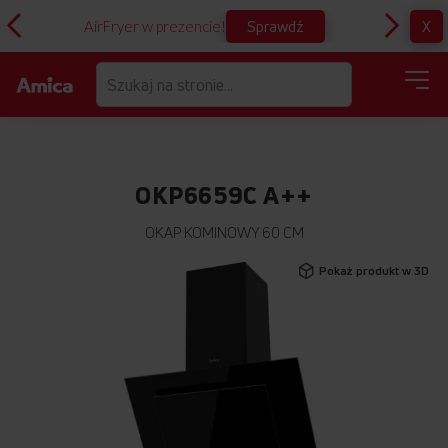
Sprawdź
X
AirFryer w prezencie!
D
OKP6659C A++
OKAP KOMINOWY 60 CM
Przejdź
Pokaż produkt w 3D
na
koniec
galerii