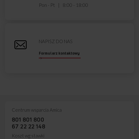
Pon - Pt
8:00 - 18:00
Dzięki niskiemu poziomowi hałasu, jaki emitowany
jest przez okap, praca w kuchni będzie komfortowa.
PowerBooster
Korzystaj z funkcji PowerBooster podczas smażenia
ryb lub grillowania mięs. Błyskawicznie pozbędziesz
się nieprzyjemnych zapachów.
NAPISZ DO NAS
Formularz kontaktowy
Sprawdź wymiary okapu
OKP6659C A++
A
Centrum wsparcia Amica
60,0 cm
801 801 800
SZEROKOŚĆ
67 22 22 148
Koszt wg stawki