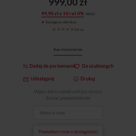
999,00 zł
99,90 zł x 10 rat 0%
RRSO
Dostępne wkrótce
1195036
0.0
(
0
)
Kup stacjonarnie
Dodaj do porównania
Do ulubionych
Udostępnij
Drukuj
Wpisz adres email na który chcesz
dostać powiadomienie
Powiadom mnie o dostępności