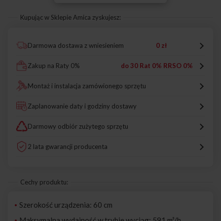
Kupując w Sklepie Amica zyskujesz:
Darmowa dostawa z wniesieniem
0 zł
Zakup na Raty 0%
do 30 Rat 0% RRSO 0%
Montaż i instalacja zamówionego sprzętu
Zaplanowanie daty i godziny dostawy
Darmowy odbiór zużytego sprzętu
2 lata gwarancji producenta
Cechy produktu:
Szerokość urządzenia: 60 cm
Maksymalna wydajność w trybie wyciąg: 591 m³/h