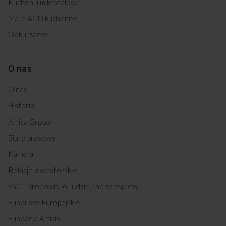
Kuchenki mikrofalowe
Małe AGD kuchenne
Darmowa dostawa
Wybór daty i godziny
Odkurzacze
z wniesieniem
dostawy
O nas
Zakup na Raty 0%
Montaż i instalacja
O nas
urządzenia
Historia
Amica Group
Biuro prasowe
Darmowy odbiór
2 lata gwarancji
zużytego sprzętu
producenta
Kariera
Relacje inwestorskie
ESG – środowisko, ludzie, ład zarządczy
Fundusze Europejskie
Fundacja Amicis