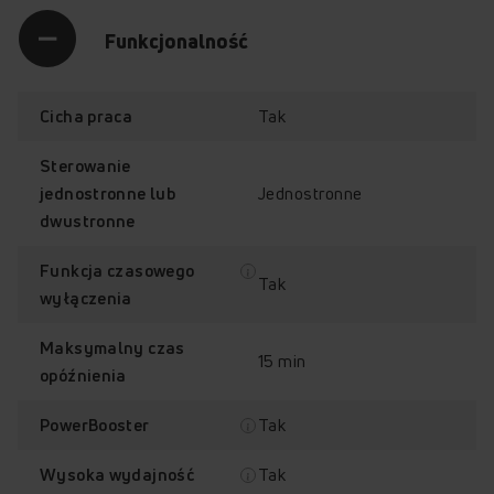
Funkcjonalność
Tak
Cicha praca
Sterowanie
Jednostronne
jednostronne lub
dwustronne
Funkcja czasowego
Tak
wyłączenia
Maksymalny czas
15 min
opóźnienia
Klasa energetyczna
Wysoka wydajność
A++
Tak
PowerBooster
Tak
Wysoka wydajność