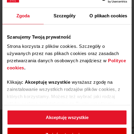
Ubrania, zasłony czy narzuty przesiąknięte kuchennymi
Pliki
do pobrania
zapachami? Nie z okapami Amica! Nasze okapy wyposażone
zostały w nowoczesne i niezwykle wydajne turbiny, które
Zgoda
Szczegóły
O plikach cookies
całkowicie usuną kuchenne zapachy. Zyskaj pełen komfort
Etykieta energetyczna
pracy w kuchni!
Szanujemy Twoją prywatność
Pobierz
Etykieta energetyczna
Strona korzysta z plików cookies. Szczegóły o
używanych przez nas plikach cookies oraz zasadach
przetwarzania danych osobowych znajdziesz w
Polityce
Karta produktu
cookies
.
Pobierz
Karta produktu
Klikając
Akceptuję wszystkie
wyrażasz zgodę na
Pokaż więcej
zainstalowanie wszystkich rodzajów plików cookies, z
których korzystamy. Możesz też wybrać jaki rodzaj
Instrukcja użytkownika
plików cookies zainstalujemy na Twoim urządzeniu,
klikając
Zmień ustawienia.
Ostrzeżenia i informacje dotyczące
Pobierz
Akceptuję wszystkie
bezpieczeństwa
W każdej chwili możesz zmienić wybrane przez Ciebie
Pobierz
Instrukcja obsługi
ustawienia plików cookies wchodząc w zakładkę