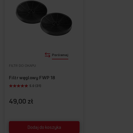
OKP6659C A++
10 stopni pracy wentylatora
Listwa LED
Cicha praca
Funkcja czasowego wyłączenia
Porównaj
FILTR DO OKAPU
Filtr węglowy FWP 18
5.0 (31)
49,00 zł
Dodaj do koszyka