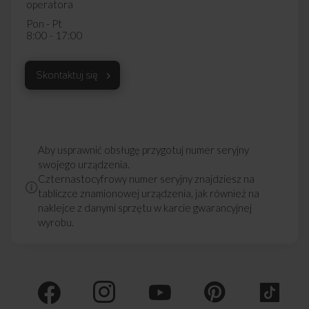
B
operatora
39,4 cm
Pon - Pt
GŁĘBOKOŚĆ
8:00 - 17:00
C
Skontaktuj się
134,0 cm
WYSOKOŚĆ
Aby usprawnić obsługę przygotuj numer seryjny
swojego urządzenia.
Przedstawiony rysunek ma charakter poglądowy, może różnić
Czternastocyfrowy numer seryjny znajdziesz na
się od oryginału. Rysunek przedstawia wymiary netto.
tabliczce znamionowej urządzenia, jak również na
naklejce z danymi sprzętu w karcie gwarancyjnej
wyrobu.
Najczęściej zadawane
pytania