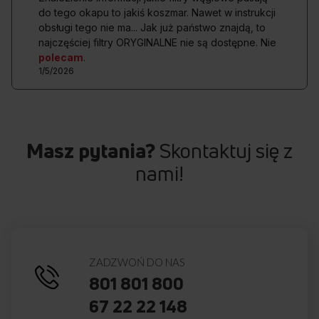
do tego okapu to jakiś koszmar. Nawet w instrukcji
obsługi tego nie ma... Jak już państwo znajdą, to
STEROWANIE SENSOROWE
najczęściej filtry ORYGINALNE nie są dostępne. Nie
Komfort używania i czyszczenia
polecam
.
1/5/2026
Zapomnij o uciążliwym czyszczeniu brudu gromadzącego się
w okolicach przycisków! Okapy Amica wyposażone zostały
w panele dotykowe umieszczone pod szklaną powłoką. Dzięki
temu nie tylko szybko i bez przeszkód przetrzesz panel,
Masz pytania?
Skontaktuj się z
ale zyskasz łatwy dostęp do wszystkich funkcji okapu.
Przekonaj się, jak wciągający może być komfort!
nami!
Przedstawione grafiki urządzenia są wizualizacją i mogą różnić
się od oryginału.
ZADZWOŃ DO NAS
801 801 800
67 22 22 148
Cicha praca