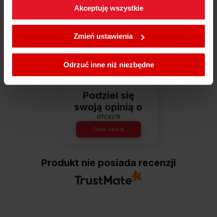
naszego świata inspiracji - tam znajdziesz wszystko, co
Akceptuję wszystkie
może Cię zainteresować!
W każdej chwili możesz zmienić wybrane przez Ciebie
ustawienia plików cookies wchodząc w zakładkę
Zmień ustawienia
Dowiedz się więcej
Polityka cookies
.
Odrzuć inne niż niezbędne
Opinie
Podziel się
swoją opinią o
OTC6211I
Dodaj opinię
Produkt nie posiada recenzji