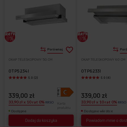
Dodaj
Porównaj
Por
do
OKAP TELESKOPOWY 50 CM
OKAP TELESKOPOWY 60 CM
Do
listy
ulubionych
OTP5234I
OTP6233I
5.0 (2)
5.0 (4)
życzeń
339,00 zł
339,00 zł
33,90 zł x 10 rat 0%
33,90 zł x 10 rat 0%
RRSO
RRSO
Karta
produktu
Dostępne
Dostępne wkrótce
Dodaj do koszyka
Powiadom mnie o dos