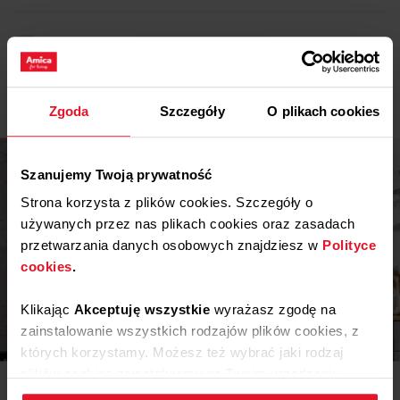
Pobierz
Karta produktu
Pokaż więcej
Instrukcja użytkownika
Zgoda
Szczegóły
O plikach cookies
Ostrzeżenia i informacje dotyczące
Pobierz
bezpieczeństwa
Szanujemy Twoją prywatność
Pobierz
Instrukcja obsługi
Strona korzysta z plików cookies. Szczegóły o
używanych przez nas plikach cookies oraz zasadach
przetwarzania danych osobowych znajdziesz w
Polityce
cookies
.
Klikając
Akceptuję wszystkie
wyrażasz zgodę na
Inspiracje
zainstalowanie wszystkich rodzajów plików cookies, z
których korzystamy. Możesz też wybrać jaki rodzaj
plików cookies zainstalujemy na Twoim urządzeniu,
Potrzebujesz porady? Chcesz trochę więcej poczytać o
klikając
Zmień ustawienia.
różnego rodzaju rozwiązaniach lub sprzęcie? Wejdź do