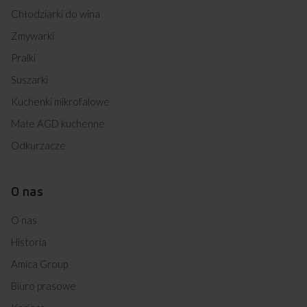
Chłodziarki do wina
Zmywarki
Pralki
Suszarki
Kuchenki mikrofalowe
Małe AGD kuchenne
Odkurzacze
O nas
O nas
Historia
Amica Group
Biuro prasowe