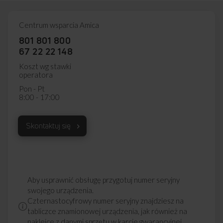
Centrum wsparcia Amica
801 801 800
67 22 22 148
Koszt wg stawki
operatora
Pon - Pt
8:00 - 17:00
Skontaktuj się
Aby usprawnić obsługę przygotuj numer seryjny
swojego urządzenia.
Czternastocyfrowy numer seryjny znajdziesz na
tabliczce znamionowej urządzenia, jak również na
naklejce z danymi sprzętu w karcie gwarancyjnej