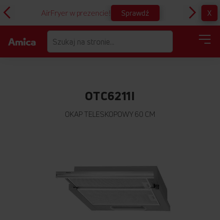
Sprawdź
X
AirFryer w prezencie!
D
OTC6211I
OKAP TELESKOPOWY 60 CM
Przejdź
na
koniec
galerii