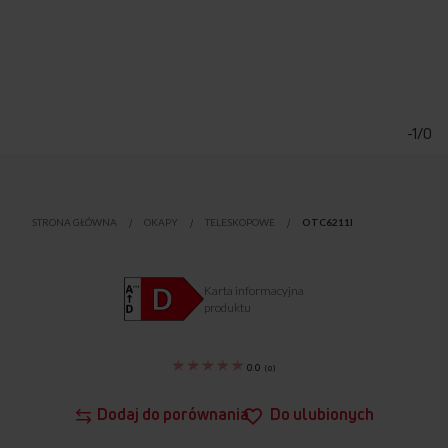
Przejdź
na
początek
-1/0
galerii
STRONA GŁÓWNA
OKAPY
TELESKOPOWE
OTC6211I
Karta informacyjna
produktu
0.0
(
0
)
Dodaj do porównania
Do ulubionych