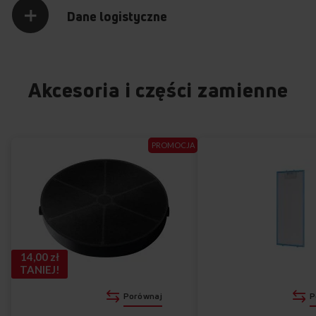
Dane logistyczne
Akcesoria i części zamienne
PROMOCJA
14,00 zł
TANIEJ!
Porównaj
P