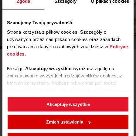
Zgoda
Szczegóły
O plikach cookies
Pobierz
Instrukcja obsługi
Szanujemy Twoją prywatność
Strona korzysta z plików cookies. Szczegóły o
Inspiracje
używanych przez nas plikach cookies oraz zasadach
przetwarzania danych osobowych znajdziesz w
Polityce
cookies
.
Potrzebujesz porady? Chcesz trochę więcej poczytać o
różnego rodzaju rozwiązaniach lub sprzęcie? Wejdź do
naszego świata inspiracji - tam znajdziesz wszystko, co
Klikając
Akceptuję wszystkie
wyrażasz zgodę na
może Cię zainteresować!
zainstalowanie wszystkich rodzajów plików cookies, z
których korzystamy. Możesz też wybrać jaki rodzaj
Dowiedz się więcej
plików cookies zainstalujemy na Twoim urządzeniu,
klikając
Zmień ustawienia.
Akceptuję wszystkie
Opinie
W każdej chwili możesz zmienić wybrane przez Ciebie
ustawienia plików cookies wchodząc w zakładkę
Podziel się
Zmień ustawienia
Polityka cookies
.
swoją opinią o
EB522MA+ IN