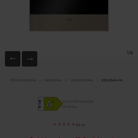
1/8
Przejdź
na
STRONA GŁÓWNA
PIEKARNIKI
STANDARDOWE
EB522MA+ IN
początek
galerii
Karta informacyjna
produktu
0.0
(
0
)