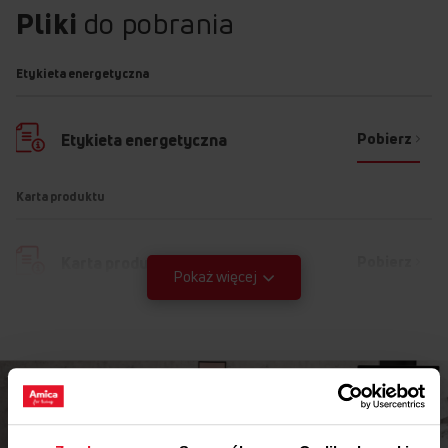
Pliki
do pobrania
Etykieta energetyczna
Pobierz
Etykieta energetyczna
Karta produktu
Pobierz
Karta produktu
Pokaż więcej
Instrukcja użytkownika
Ostrzeżenia i informacje dotyczące
Pobierz
bezpieczeństwa
Pobierz
Skrócona instrukcja obsługi