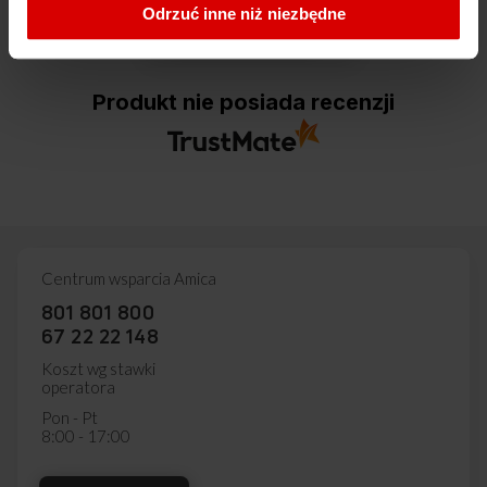
Odrzuć inne niż niezbędne
Dodaj opinię
Produkt nie posiada recenzji
Centrum wsparcia Amica
801 801 800
67 22 22 148
Koszt wg stawki
operatora
Pon - Pt
8:00 - 17:00