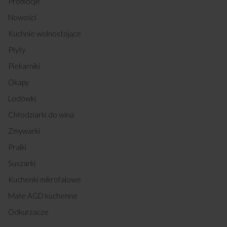
Promocje
Nowości
Kuchnie wolnostojące
Płyty
Piekarniki
Okapy
Lodówki
Chłodziarki do wina
Zmywarki
Pralki
Suszarki
Kuchenki mikrofalowe
Małe AGD kuchenne
Odkurzacze