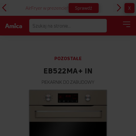
Sprawdź
X
AirFryer w prezencie!
D
POZOSTAŁE
EB522MA+ IN
PIEKARNIK DO ZABUDOWY
Przejdź
na
koniec
galerii