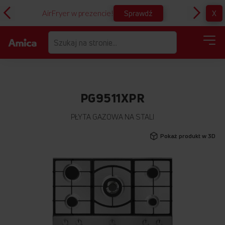
Sprawdź
X
AirFryer w prezencie!
D
PG9511XPR
PŁYTA GAZOWA NA STALI
Przejdź
Pokaż produkt w 3D
na
koniec
galerii