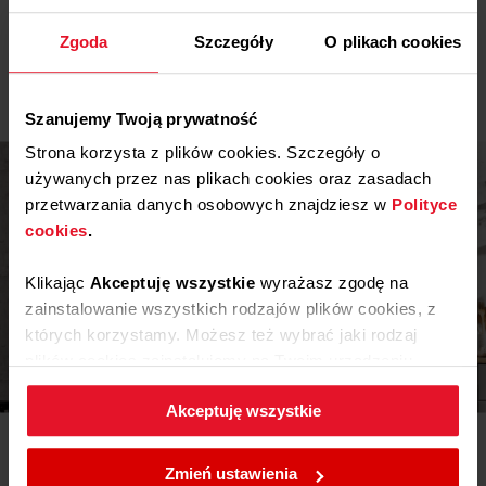
Ostrzeżenia i informacje dotyczące
lub naczyniach typu wok. Pozwala na szybkie równomierne
Pobierz
smażenie lub gotowanie, bez ryzyka przypalenia,
bezpieczeństwa
Zgoda
Szczegóły
O plikach cookies
niedosmażenia czy utraty substancji odżywczych. Tobie
Pobierz
Instrukcja obsługi
pozostaje tylko pyszna zabawa.
Szanujemy Twoją prywatność
Strona korzysta z plików cookies. Szczegóły o
używanych przez nas plikach cookies oraz zasadach
przetwarzania danych osobowych znajdziesz w
Polityce
cookies
.
Klikając
Akceptuję wszystkie
wyrażasz zgodę na
zainstalowanie wszystkich rodzajów plików cookies, z
których korzystamy. Możesz też wybrać jaki rodzaj
plików cookies zainstalujemy na Twoim urządzeniu,
Inspiracje
klikając
Zmień ustawienia.
Akceptuję wszystkie
Potrzebujesz porady? Chcesz trochę więcej poczytać o
W każdej chwili możesz zmienić wybrane przez Ciebie
różnego rodzaju rozwiązaniach lub sprzęcie? Wejdź do
ustawienia plików cookies wchodząc w zakładkę
Zmień ustawienia
naszego świata inspiracji - tam znajdziesz wszystko, co