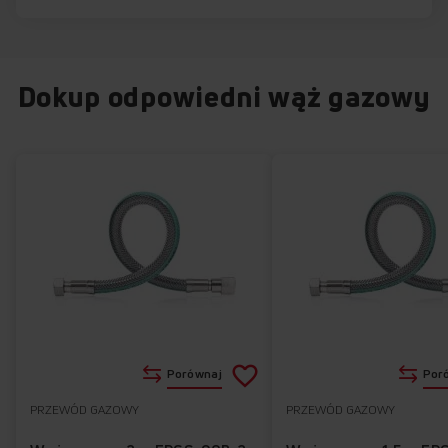
Dokup odpowiedni wąż gazowy
Dodaj
Porównaj
Por
do
PRZEWÓD GAZOWY
PRZEWÓD GAZOWY
Do
listy
ulubionych