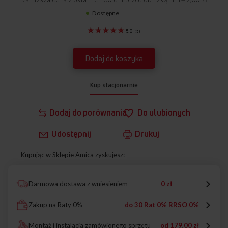
Dostępne
20960
5.0
(
5
)
Dodaj do koszyka
Kup stacjonarnie
Dodaj do porównania
Do ulubionych
Udostępnij
Drukuj
Kupując w Sklepie Amica zyskujesz:
Darmowa dostawa z wniesieniem
0 zł
Zakup na Raty 0%
do 30 Rat 0% RRSO 0%
Montaż i instalacja zamówionego sprzętu
od
179,00 zł