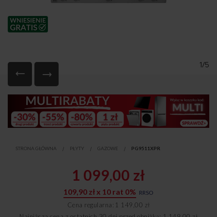
1/5
Przejdź
na
początek
galerii
STRONA GŁÓWNA
PŁYTY
GAZOWE
PG9511XPR
1 099,00 zł
109,90 zł x 10 rat 0%
RRSO
Cena regularna
1 149,00 zł
Najniższa cena z ostatnich 30 dni przed obniżką: 1 149,00 zł