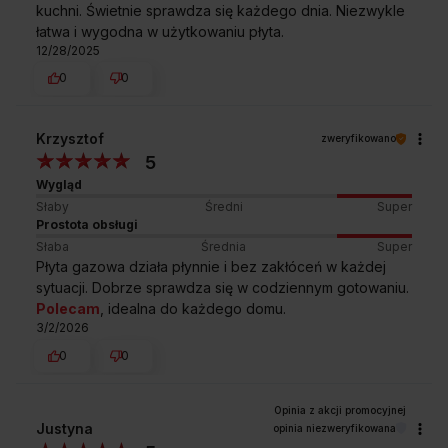
kuchni. Świetnie sprawdza się każdego dnia. Niezwykle
STABILNE RUSZTY ŻELIWNE
łatwa i wygodna w użytkowaniu płyta.
12/28/2025
Bezpieczeństwo i komfort
0
0
Niestabilne ruszty, które w dodatku trudno domyć to już
przeszłość. W płytach gazowych Amica zastosowano
Krzysztof
zweryfikowano
nowoczesne, mocne i w pełni stabilne ruszty żeliwne, które
5
dla wygody możesz myć w zmywarce. Kiedy zechcesz
Wygląd
przesunąć garnek, zrobisz to bez obaw, że wraz z garnkiem
przesunie się ruszt. Doskonały design w służbie kuchennej
Słaby
Średni
Super
wygodzie.
Prostota obsługi
Słaba
Średnia
Super
Płyta gazowa działa płynnie i bez zakłóceń w każdej
sytuacji. Dobrze sprawdza się w codziennym gotowaniu.
Polecam
, idealna do każdego domu.
3/2/2026
Przedstawione grafiki urządzenia są wizualizacją i mogą różnić
się od oryginału.
0
0
Justyna
opinia niezweryfikowana
Powierzchnia nierdzewna