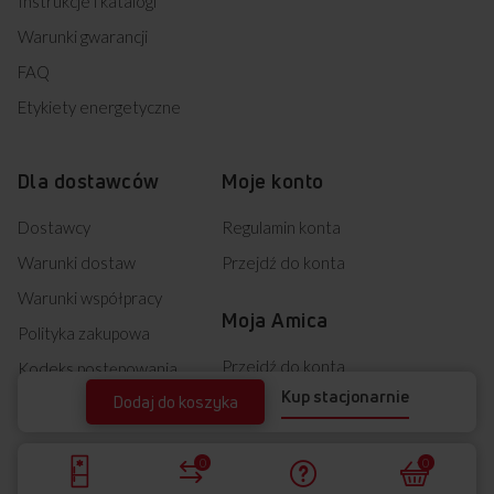
Instrukcje i katalogi
Warunki gwarancji
FAQ
Etykiety energetyczne
Dla dostawców
Moje konto
Dostawcy
Regulamin konta
Warunki dostaw
Przejdź do konta
Warunki współpracy
Moja Amica
Polityka zakupowa
Przejdź do konta
Kodeks postępowania
Kup stacjonarnie
Dodaj do koszyka
Newsletter
0
0
Wypis z Newslettera