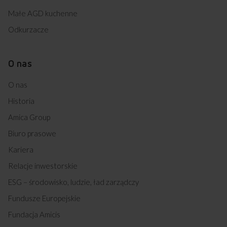
Małe AGD kuchenne
Odkurzacze
O nas
O nas
Historia
Amica Group
Biuro prasowe
Kariera
Relacje inwestorskie
ESG – środowisko, ludzie, ład zarządczy
Fundusze Europejskie
Fundacja Amicis