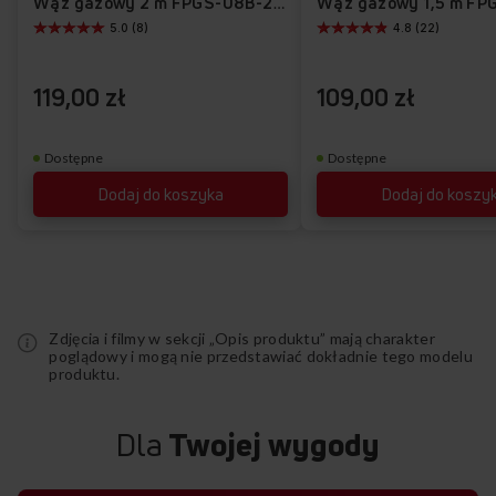
Wąż gazowy 2 m FPGS-08B-200
5.0 (8)
4.8 (22)
życzeń
119,00 zł
109,00 zł
Dostępne
Dostępne
Dodaj do koszyka
Dodaj do koszy
Zdjęcia i filmy w sekcji „Opis produktu” mają charakter
poglądowy i mogą nie przedstawiać dokładnie tego modelu
produktu.
Dla
Twojej wygody