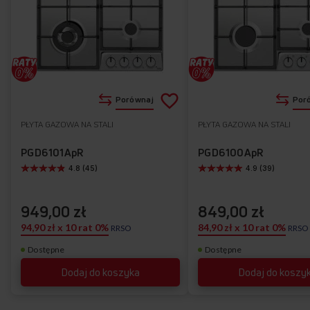
Od teraz w płytach gazowych Amica masz pełną kontrolę
nad ogniem. Dzięki aż 9 poziomom mocy i intuicyjnym
pokrętłom precyzyjnie dopasujesz wielkość płomienia
do rodzaju przygotowywanych dań. Mniejszy płomień,
na poziomie 2-3, jest idealny do duszenia potraw, poziomy 6-7
są optymalne dla gotowania warzyw, a 8-9 do smażenia mięsa
czy ryb. Gotujesz, dusisz, podgrzewasz czy smażysz – dostosuj
Dodaj
Porównaj
Por
wielkość płomienia do swoich potrzeb i optymalnie
do
PŁYTA GAZOWA NA STALI
PŁYTA GAZOWA NA STALI
Do
wykorzystuj energię! Komfortowo, oszczędnie i pysznie!
listy
ulubionych
PGD6101ApR
PGD6100ApR
4.8 (45)
4.9 (39)
życzeń
949,00 zł
849,00 zł
94,90 zł x 10 rat 0%
84,90 zł x 10 rat 0%
RRSO
RRSO
Dostępne
Dostępne
Dodaj do koszyka
Dodaj do koszy