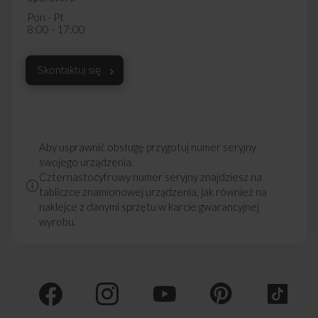
Pon - Pt
8:00 - 17:00
Skontaktuj się
Darmowa dostawa
Wybór daty i godziny
z wniesieniem
dostawy
Aby usprawnić obsługę przygotuj numer seryjny
swojego urządzenia.
Czternastocyfrowy numer seryjny znajdziesz na
tabliczce znamionowej urządzenia, jak również na
Zakup na Raty 0%
Montaż i instalacja
urządzenia
naklejce z danymi sprzętu w karcie gwarancyjnej
wyrobu.
Darmowy odbiór
2 lata gwarancji
zużytego sprzętu
producenta