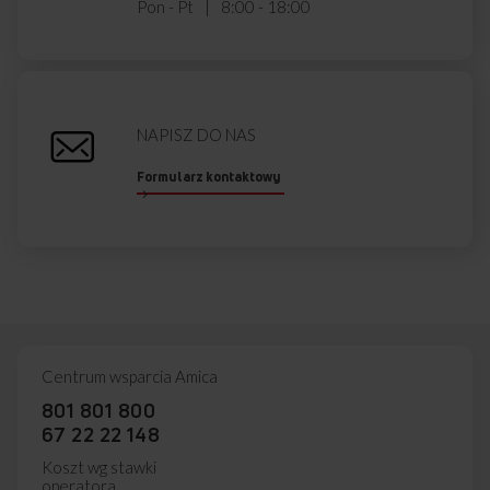
Pon - Pt
8:00 - 18:00
Czy garnek może zsunąć się z rusztów
NAPISZ DO NAS
żeliwnych?
Formularz kontaktowy
Czy ta płyta gazowa jest przystosowana
do patelni typu wok?
Czy ta płyta ma elektryczny zapalacz
w pokrętle?
Czy ta płyta posiada zabezpieczenie
Centrum wsparcia Amica
przeciwwypływowe gazu?
801 801 800
67 22 22 148
Koszt wg stawki
Kupując w
Sklepie Amica
zyskujesz
operatora