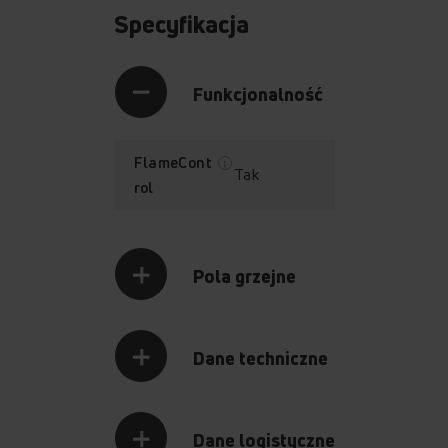
Specyfikacja
Funkcjonalność
FlameCont
Tak
rol
Pola grzejne
Dane techniczne
FlameControl
Palnik WOK
Dane logistyczne