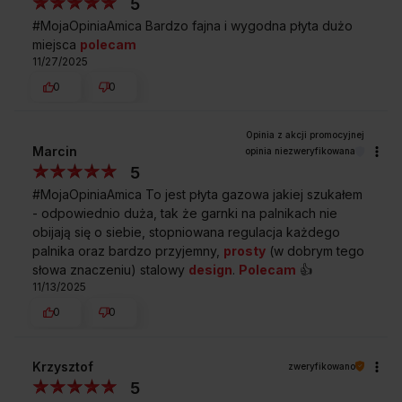
5
Płyta gazowa wykonana ze stali nierdzewnej jest
#MojaOpiniaAmica Bardzo fajna i wygodna płyta dużo
łatwa w pielęgnacji i wyjątkowo trwała.
miejsca
polecam
11/27/2025
Elektryczny zapalacz gazu w pokrętle
Aby uruchomić palnik wystarczy wcisnąć i przekręcić
0
0
pokrętło.
Zabezpieczenie przeciwwypływowe gazu
Kiedy płomień palnika przypadkowo zgaśnie,
Marcin
opinia niezweryfikowana
specjalny zawór automatycznie odetnie dopływ
5
gazu, gwarantując bezpieczeństwo.
#MojaOpiniaAmica To jest płyta gazowa jakiej szukałem
- odpowiednio duża, tak że garnki na palnikach nie
obijają się o siebie, stopniowana regulacja każdego
palnika oraz bardzo przyjemny,
prosty
(w dobrym tego
Sprawdź wymiary płyty
słowa znaczeniu) stalowy
design
.
Polecam
👍️
PG9511XPR
11/13/2025
0
0
Krzysztof
zweryfikowano
A
5