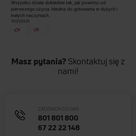
89,0 cm
Wszystko działa dokładnie tak, jak powinno od
SZEROKOŚĆ
pierwszego użycia. Idealna do gotowania w dużych i
małych naczyniach.
10/21/2025
B
52,0 cm
0
0
GŁĘBOKOŚĆ
C
Masz pytania?
Skontaktuj się z
10,77 cm
WYSOKOŚĆ
nami!
Przedstawiony rysunek ma charakter poglądowy, może różnić
się od oryginału. Rysunek przedstawia wymiary netto.
ZADZWOŃ DO NAS
801 801 800
Najczęściej zadawane
pytania
67 22 22 148