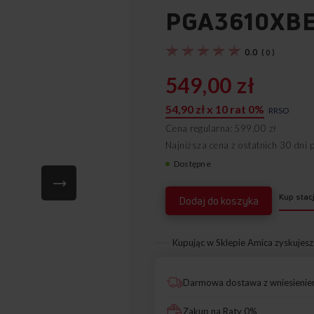
PGA3610XB
0.0
(
0
)
549,00 zł
54,90 zł x 10 rat 0%
RRSO
Cena regularna
599,00 zł
Najniższa cena z ostatnich 30 dni 
Dostępne
21449
Kup stac
Dodaj do koszyka
Kupując w Sklepie Amica zyskujesz
Darmowa dostawa z wniesieni
Zakup na Raty 0%