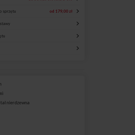
o sprzętu
od
179,00 zł
ostawy
ętu
m
mi
Stal nierdzewna