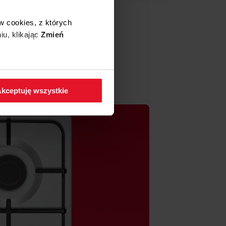
w cookies, z których
iu, klikając
Zmień
 w zakładkę
Polityka
kceptuję wszystkie