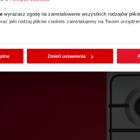
ie
wyrażasz zgodę na zainstalowanie wszystkich rodzajów plikó
ać jaki rodzaj plików cookies zainstalujemy na Twoim urządzen
ądowy i mogą nie przedstawiać dokładnie tego modelu produktu.
Dla
Twojej wygody
enić wybrane przez Ciebie ustawienia plików cookies wchodząc
będne
Zmień ustawienia
A