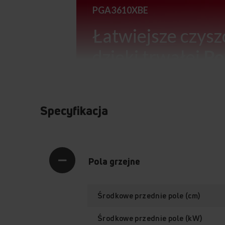
PGA3610XBE
Łatwiejsze czysz
dzięki trwałej
Po
nierdzewnej
Specyfikacja
Pola grzejne
Środkowe przednie pole (cm)
Powierzchnia
nierdzewna
Środkowe przednie pole (kW)