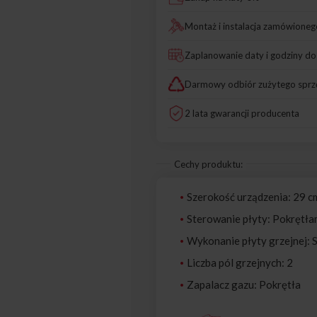
Montaż i instalacja zamówioneg
Zaplanowanie daty i godziny d
Darmowy odbiór zużytego sprz
2 lata gwarancji producenta
Cechy produktu:
Szerokość urządzenia: 29 c
Sterowanie płyty: Pokrętła
Wykonanie płyty grzejnej: 
Liczba pól grzejnych: 2
Zapalacz gazu: Pokrętła