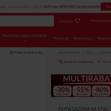
Sp
wkę, wystaw opinię i zgarnij
AirFryer AFM 4011 w prezencie!
Porównywark
Ulubione
Akcesoria i części zamienne
Promocje
Bestsellery
Nowości
Pokaż produkt w 3D
STRONA GŁÓWNA
PŁYTY
GAZOW
Dodaj do porównania
Do ul
PŁYTA GAZOWA NA STALI