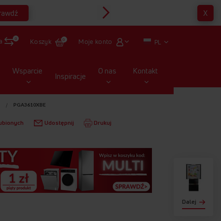
rawdź
X
Multirabaty
0
a
Moje konto
Koszyk
0
PL
Wsparcie
O nas
Kontakt
Inspiracje
E
PGA3610XBE
ubionych
Udostępnij
Drukuj
Dalej