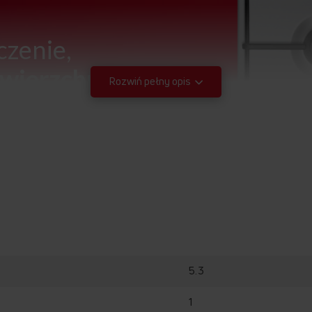
czenie,
wierzchni
Rozwiń pełny opis
5.3
Ruszty emaliowane
Elektryczny zapalacz
gazu w pokrętle
1