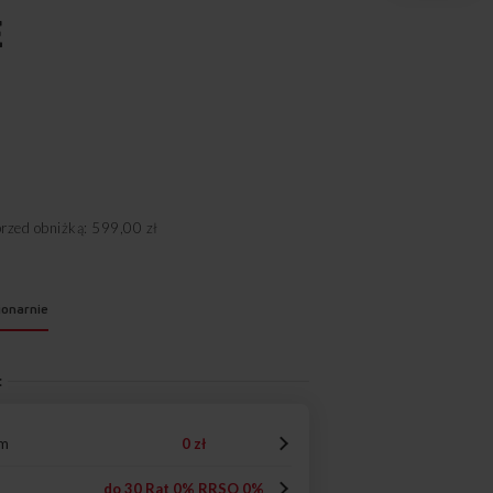
E
przed obniżką: 599,00 zł
jonarnie
:
em
0 zł
do 30 Rat 0% RRSO 0%