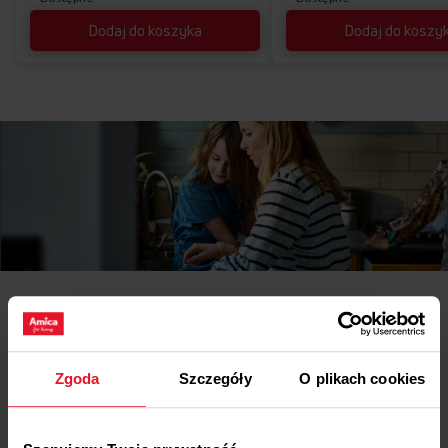
Dodaj do koszyka
Dodaj do koszy
Pliki
do pobrania
Karta produktu
Zgoda
Szczegóły
O plikach cookies
Pobierz
Karta produktu