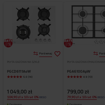
Dodaj
Porównaj
Por
do
PŁYTA GAZOWA NA SZKLE
PŁYTA GAZOWA EMALIOWANA
Do
listy
ulubionych
PGCD6111AoW
PGA6100ApW
5.0 (14)
4.9 (13)
życzeń
1 049,00 zł
799,00 zł
104,90 zł x 10 rat 0%
79,90 zł x 10 rat 0%
RRSO
RRSO
Dostępne
Dostępne