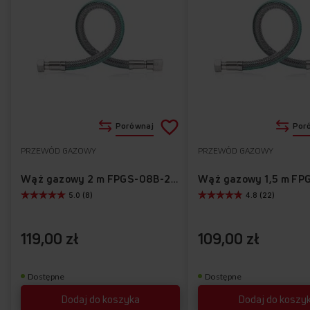
Dodaj
Porównaj
Por
do
PRZEWÓD GAZOWY
PRZEWÓD GAZOWY
Do
listy
ulubionych
Wąż gazowy 2 m FPGS-08B-200
5.0 (8)
4.8 (22)
życzeń
119,00 zł
109,00 zł
Dostępne
Dostępne
Dodaj do koszyka
Dodaj do koszy