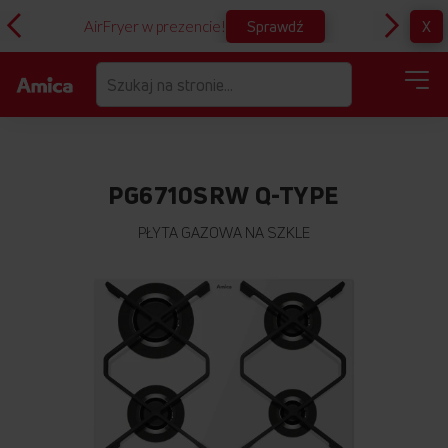
Sprawdź
X
AirFryer w prezencie!
D
PG6710SRW Q-TYPE
PŁYTA GAZOWA NA SZKLE
Przejdź
na
koniec
galerii