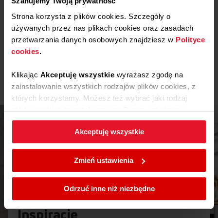
Szanujemy Twoją prywatność
Strona korzysta z plików cookies. Szczegóły o
Instrukcja użytkownika
używanych przez nas plikach cookies oraz zasadach
przetwarzania danych osobowych znajdziesz w
Polityce
Ostrzeżenia i informacje dotyczące
cookies
.
Pobierz
bezpieczeństwa
Klikając
Akceptuję wszystkie
wyrażasz zgodę na
Pobierz
Instrukcja obsługi
zainstalowanie wszystkich rodzajów plików cookies, z
których korzystamy. Możesz też wybrać jaki rodzaj
plików cookies zainstalujemy na Twoim urządzeniu,
klikając
Zmień ustawienia.
Akceptuję wszystkie
W każdej chwili możesz zmienić wybrane przez Ciebie
ustawienia plików cookies wchodząc w zakładkę
Zmień ustawienia
Polityka cookies
.
Odrzuć inne niż niezbędne
Inspiracje