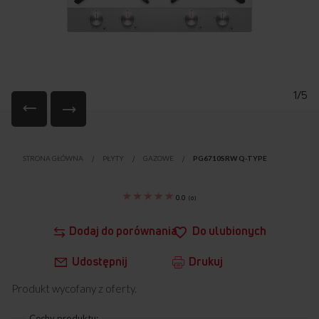
1/5
Przejdź
na
STRONA GŁÓWNA
PŁYTY
GAZOWE
PG6710SRW Q-TYPE
początek
galerii
0.0
(
0
)
Dodaj do porównania
Do ulubionych
Udostępnij
Drukuj
Produkt wycofany z oferty.
Cechy produktu: