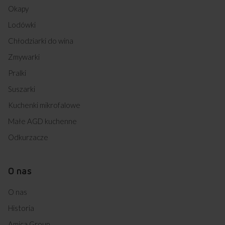
Okapy
Lodówki
Chłodziarki do wina
Zmywarki
Pralki
Suszarki
Kuchenki mikrofalowe
Małe AGD kuchenne
Odkurzacze
O nas
O nas
Historia
Amica Group