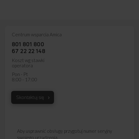
Centrum wsparcia Amica
801 801 800
67 22 22 148
Koszt wg stawki
operatora
Pon - Pt
8:00 - 17:00
Skontaktuj się
Aby usprawnić obsługę przygotuj numer seryjny
swojego urządzenia.