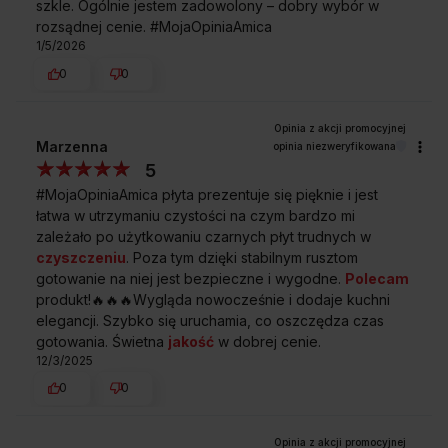
szkle. Ogólnie jestem zadowolony – dobry wybór w
rozsądnej cenie. #MojaOpiniaAmica
1/5/2026
0
0
Czy garnek może zsunąć się z rusztów
żeliwnych?
Marzenna
opinia niezweryfikowana
5
Czy ta płyta gazowa jest przystosowana
#MojaOpiniaAmica płyta prezentuje się pięknie i jest
do patelni typu wok?
łatwa w utrzymaniu czystości na czym bardzo mi
zależało po użytkowaniu czarnych płyt trudnych w
Czy ta płyta ma elektryczny zapalacz
czyszczeniu
. Poza tym dzięki stabilnym rusztom
w pokrętle?
gotowanie na niej jest bezpieczne i wygodne.
Polecam
produkt!🔥🔥🔥Wygląda nowocześnie i dodaje kuchni
elegancji. Szybko się uruchamia, co oszczędza czas
Czy ta płyta posiada zabezpieczenie
gotowania. Świetna
jakość
w dobrej cenie.
przeciwwypływowe gazu?
12/3/2025
0
0
Kupując w
Sklepie Amica
zyskujesz