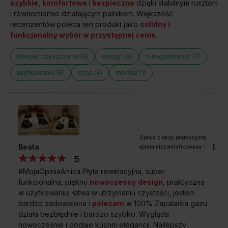
szybkie, komfortowe i bezpieczne
dzięki stabilnym rusztom
STABILNE RUSZTY ŻELIWNE
i równomiernie działającym palnikom. Większość
Bezpieczeństwo i komfort
recenzentów poleca ten produkt jako
solidny i
funkcjonalny wybór w przystępnej cenie
.
Niestabilne ruszty, które w dodatku trudno domyć to już
łatwość czyszczenia (9)
design (8)
funkcjonalność (7)
przeszłość. W płytach gazowych Amica zastosowano
nowoczesne, mocne i w pełni stabilne ruszty żeliwne, które
użytkowanie (6)
cena (4)
montaż (1)
dla wygody możesz myć w zmywarce. Kiedy zechcesz
przesunąć garnek, zrobisz to bez obaw, że wraz z garnkiem
przesunie się ruszt. Doskonały design w służbie kuchennej
wygodzie.
Beata
opinia niezweryfikowana
5
Przedstawione grafiki urządzenia są wizualizacją i mogą różnić
#MojaOpiniaAmica Płyta rewelacyjna, super
się od oryginału.
funkcjonalna, piękny
nowoczesny
design
, praktyczna
w użytkowaniu, łatwa w utrzymaniu czystości, jestem
bardzo zadowolona i
polecam
w 100% Zapalarka gazu
działa bezbłędnie i bardzo szybko. Wygląda
Powierzchnia szklana
nowocześnie i dodaje kuchni elegancji. Najlepszy