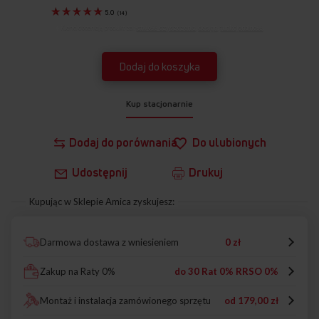
5.0
(
14
)
Klienci doceniają produkt za:
łatwość czyszczenia
,
design
,
funkcjonalność
.
Dodaj do koszyka
Kup stacjonarnie
Dodaj do porównania
Do ulubionych
Udostępnij
Drukuj
Kupując w Sklepie Amica zyskujesz:
Darmowa dostawa z wniesieniem
0 zł
Zakup na Raty 0%
do 30 Rat 0% RRSO 0%
Montaż i instalacja zamówionego sprzętu
od
179,00 zł