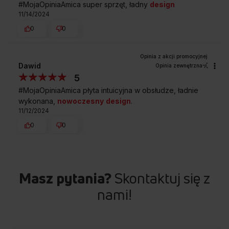
#MojaOpiniaAmica super sprzęt, ładny
design
11/14/2024
0
0
Dawid
Opinia zewnętrzna
5
#MojaOpiniaAmica płyta intuicyjna w obsłudze, ładnie
wykonana,
nowoczesny
design
.
11/12/2024
0
0
Masz pytania?
Skontaktuj się z
nami!