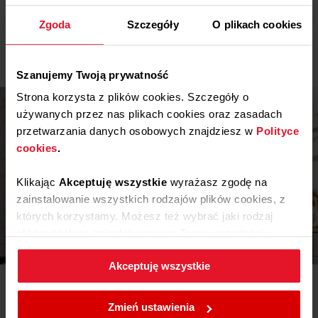
wykorzystywać większe naczynia – i to kilka naraz. Większa
Ostrzeżenia i informacje dotyczące
przestrzeń dla większego komfortu gotowania!
Pobierz
bezpieczeństwa
Zgoda
Szczegóły
O plikach cookies
Pokaż więcej
Pobierz
Skrócona instrukcja obsługi
Szanujemy Twoją prywatność
Pobierz
Instrukcja obsługi
Strona korzysta z plików cookies. Szczegóły o
używanych przez nas plikach cookies oraz zasadach
przetwarzania danych osobowych znajdziesz w
Polityce
cookies
.
Klikając
Akceptuję wszystkie
wyrażasz zgodę na
zainstalowanie wszystkich rodzajów plików cookies, z
których korzystamy. Możesz też wybrać jaki rodzaj
plików cookies zainstalujemy na Twoim urządzeniu,
Inspiracje
klikając
Zmień ustawienia.
Akceptuję wszystkie
Potrzebujesz porady? Chcesz trochę więcej poczytać o
W każdej chwili możesz zmienić wybrane przez Ciebie
różnego rodzaju rozwiązaniach lub sprzęcie? Wejdź do
ustawienia plików cookies wchodząc w zakładkę
naszego świata inspiracji - tam znajdziesz wszystko, co
Zmień ustawienia
może Cię zainteresować!