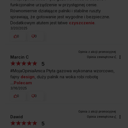
funkcjonalne urządzenie w przystępnej cenie.
Równomiernie działające palniki i stabilne ruszty
sprawiają, że gotowanie jest wygodne i bezpieczne.
Dodatkowym atutem jest łatwe
czyszczenie
.
3/20/2025
0
0
Marcin C
Opinia zewnętrzna
5
#MojaOpiniaAmica Płyta gazowa wykonana wzorcowo,
fajny
design
, duży palnik na woka robi robotę
....
Polecam
3/16/2025
0
0
Dawid
Opinia zewnętrzna
5