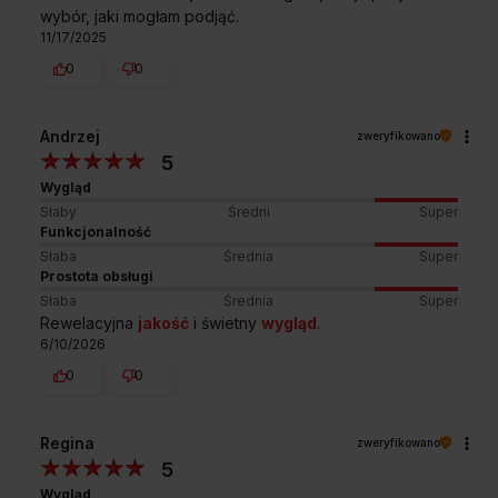
Dzięki gładkiej powierzchni wykonanej
wybór, jaki mogłam podjąć.
z hartowanego szkła, usunięcie wszelkich
11/17/2025
zanieczyszczeń z płyty zajmuje chwilę.
0
0
Elektryczny zapalacz gazu w pokrętle
Aby uruchomić palnik wystarczy wcisnąć i przekręcić
pokrętło.
Andrzej
zweryfikowano
5
Zabezpieczenie przeciwwypływowe gazu
Kiedy płomień palnika przypadkowo zgaśnie,
Wygląd
specjalny zawór automatycznie odetnie dopływ
Słaby
Średni
Super
gazu, gwarantując bezpieczeństwo.
Funkcjonalność
Słaba
Średnia
Super
Prostota obsługi
Słaba
Średnia
Super
Sprawdź wymiary płyty
Rewelacyjna
jakość
i świetny
wygląd
.
6/10/2026
PGCD6111AoW
0
0
Regina
zweryfikowano
5
A
Wygląd