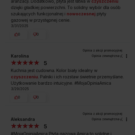
aranżacji. Dodatkowo, płyta jest łatwa w
czyszczeniu
dzięki gładkiej powierzchni. To solidny wybór dla osób
szukających funkcjonalnej i
nowoczesnej
płyty
gazowej w przystępnej cenie.
3/31/2025
0
0
Karolina
Opinia zewnętrzna
5
Kuchnia jest cudowna. Kolor biały idealny w
czyszczeniu
. Palniki i ich rozstaw świetnie przemyślane.
Użytkowanie bardzo intuicyjne. #MojaOpiniaAmica
3/29/2025
0
0
Aleksandra
Opinia zewnętrzna
5
#MojaOpiniaAmica Płyta gazowa Amica to solidne i