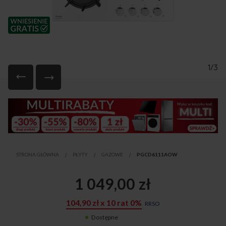
1/3
Przejdź
na
początek
galerii
STRONA GŁÓWNA
PŁYTY
GAZOWE
PGCD6111AOW
1 049,00 zł
104,90 zł x 10 rat 0%
RRSO
Dostępne
21148