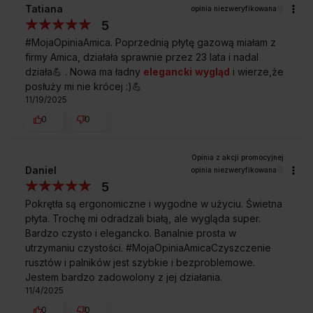
Tatiana
opinia niezweryfikowana
5
#MojaOpiniaAmica. Poprzednią płytę gazową miałam z
firmy Amica, działała sprawnie przez 23 lata i nadal
działa💪 . Nowa ma ładny
elegancki
wygląd
i wierze,że
posłuży mi nie krócej :)💪
11/19/2025
Darmowa dostawa
Wybór daty i godziny
0
0
z wniesieniem
dostawy
Daniel
opinia niezweryfikowana
5
Zakup na Raty 0%
Montaż i instalacja
Pokrętła są ergonomiczne i wygodne w użyciu. Świetna
urządzenia
płyta. Trochę mi odradzali białą, ale wygląda super.
Bardzo czysto i elegancko. Banalnie prosta w
utrzymaniu czystości. #MojaOpiniaAmicaCzyszczenie
rusztów i palników jest szybkie i bezproblemowe.
Darmowy odbiór
2 lata gwarancji
Jestem bardzo zadowolony z jej działania.
zużytego sprzętu
producenta
11/4/2025
0
0