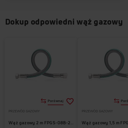
Dokup odpowiedni wąż gazowy
Dodaj
Porównaj
Por
do
PRZEWÓD GAZOWY
PRZEWÓD GAZOWY
Do
listy
ulubionych
Wąż gazowy 2 m FPGS-08B-200