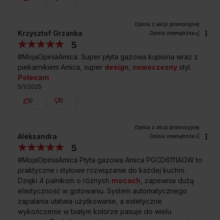
Krzysztof Grzanka
Opinia zewnętrzna
5
#MojaOpiniaAmica. Super płyta gazowa kupiona wraz z
piekarnikiem Amica, super
design
,
nowoczesny
styl.
Polecam
5/1/2025
0
0
Aleksandra
Opinia zewnętrzna
5
#MojaOpiniaAmica Płyta gazowa Amica PGCD6111AOW to
praktyczne i stylowe rozwiązanie do każdej kuchni.
Dzięki 4 palnikom o różnych
mocach
, zapewnia dużą
elastyczność w gotowaniu. System automatycznego
zapalania ułatwia użytkowanie, a estetyczne
wykończenie w białym kolorze pasuje do wielu