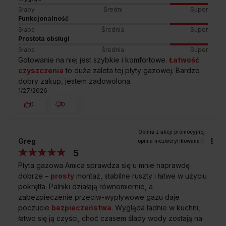
59,0 cm
Słaby
Średni
Super
SZEROKOŚĆ
Funkcjonalność
Słaba
Średnia
Super
Prostota obsługi
B
Słaba
Średnia
Super
52,0 cm
Gotowanie na niej jest szybkie i komfortowe.
Łatwość
GŁĘBOKOŚĆ
czyszczenia
to duża zaleta tej płyty gazowej. Bardzo
dobry zakup, jestem zadowolona.
1/27/2026
C
10,17 cm
0
0
WYSOKOŚĆ
Greg
opinia niezweryfikowana
5
Przedstawiony rysunek ma charakter poglądowy, może różnić
Płyta gazowa Amica sprawdza się u mnie naprawdę
się od oryginału. Rysunek przedstawia wymiary netto.
dobrze –
prosty
montaż, stabilne ruszty i łatwe w użyciu
pokrętła. Palniki działają równomiernie, a
zabezpieczenie przeciw-wypływowe gazu daje
poczucie
bezpieczeństwa
. Wygląda ładnie w kuchni,
Najczęściej zadawane
pytania
łatwo się ją czyści, choć czasem ślady wody zostają na