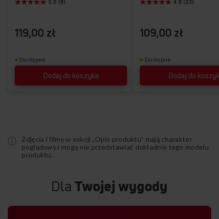
5.0 (8)
4.8 (22)
życzeń
119,00 zł
109,00 zł
Dostępne
Dostępne
Dodaj do koszyka
Dodaj do koszy
Zdjęcia i filmy w sekcji „Opis produktu” mają charakter
poglądowy i mogą nie przedstawiać dokładnie tego modelu
produktu.
Dla
Twojej wygody