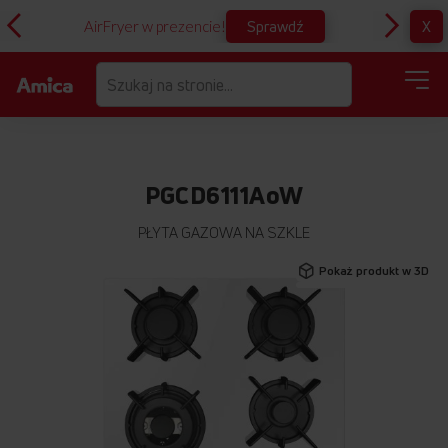
Sprawdź
X
AirFryer w prezencie!
D
PGCD6111AoW
PŁYTA GAZOWA NA SZKLE
Przejdź
Pokaż produkt w 3D
na
koniec
galerii