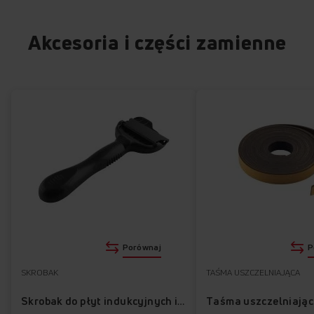
Akcesoria i części zamienne
Porównaj
P
SKROBAK
TAŚMA USZCZELNIAJĄCA
Taśma uszczelniają
Skrobak do płyt indukcyjnych i ceramicznych APHB1001