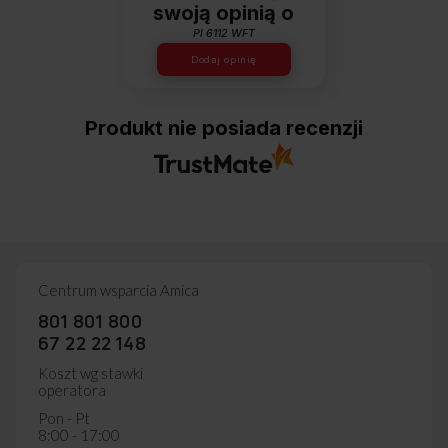
swoją opinią o
PI 6112 WFT
Dodaj opinię
Produkt nie posiada recenzji
Centrum wsparcia Amica
801 801 800
67 22 22 148
Koszt wg stawki
operatora
Pon - Pt
8:00 - 17:00