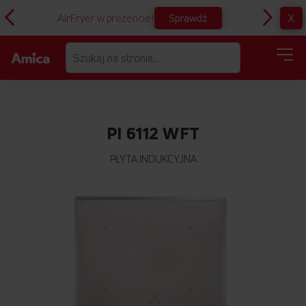
Sprawdź
X
AirFryer w prezencie!
D
PI 6112 WFT
PŁYTA INDUKCYJNA
Przejdź
na
koniec
galerii