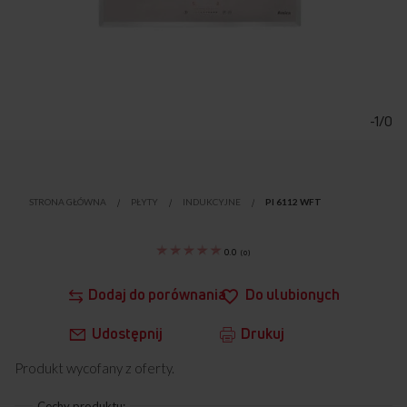
Przejdź
na
początek
-1/0
galerii
STRONA GŁÓWNA
PŁYTY
INDUKCYJNE
PI 6112 WFT
0.0
(
0
)
Dodaj do porównania
Do ulubionych
Udostępnij
Drukuj
Produkt wycofany z oferty.
Cechy produktu: