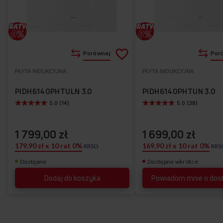
Dodaj
Porównaj
Por
do
PŁYTA INDUKCYJNA
PŁYTA INDUKCYJNA
Do
listy
ulubionych
PIDH6140PHTULN 3.0
PIDH6140PHTUN 3.0
5.0 (14)
5.0 (38)
życzeń
1 799,00 zł
1 699,00 zł
179,90 zł x 10 rat 0%
169,90 zł x 10 rat 0%
RRSO
RRS
Dostępne
Dostępne wkrótce
Dodaj do koszyka
Powiadom mnie o dos