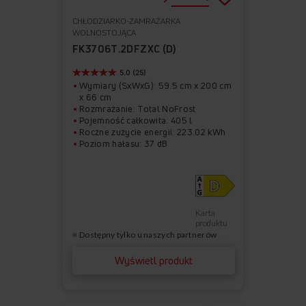
CHŁODZIARKO-ZAMRAŻARKA
Do
Usuń
WOLNOSTOJĄCA
ulubionych
z
FK3706T.2DFZXC (D)
ulubionych
5.0 (25)
Wymiary (SxWxG): 59.5 cm x 200 cm
x 66 cm
Rozmrażanie: Total NoFrost
Pojemność całkowita: 405 l
Roczne zużycie energii: 223.02 kWh
Poziom hałasu: 37 dB
Karta
produktu
Dostępny tylko u naszych partnerów
Wyświetl produkt