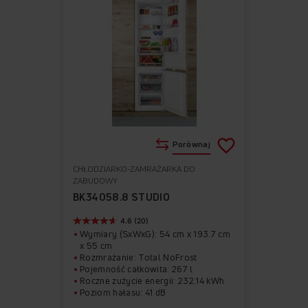
Porównaj
CHŁODZIARKO-ZAMRAŻARKA DO
Do
Usuń
ZABUDOWY
ulubionych
z
BK34058.8 STUDIO
ulubionych
4.6 (20)
Wymiary (SxWxG): 54 cm x 193.7 cm
x 55 cm
Rozmrażanie: Total NoFrost
Pojemność całkowita: 267 l
Roczne zużycie energii: 232.14 kWh
Poziom hałasu: 41 dB