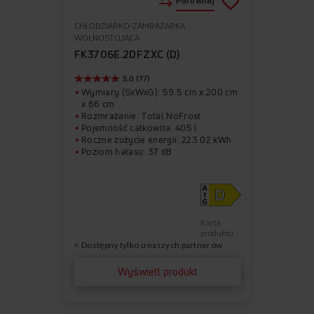
Porównaj
CHŁODZIARKO-ZAMRAŻARKA
Do
Usuń
WOLNOSTOJĄCA
ulubionych
z
FK3706E.2DFZXC (D)
ulubionych
5.0 (77)
Wymiary (SxWxG): 59.5 cm x 200 cm
x 66 cm
Rozmrażanie: Total NoFrost
Pojemność całkowita: 405 l
Roczne zużycie energii: 223.02 kWh
Poziom hałasu: 37 dB
Karta
produktu
Dostępny tylko u naszych partnerów
Wyświetl produkt