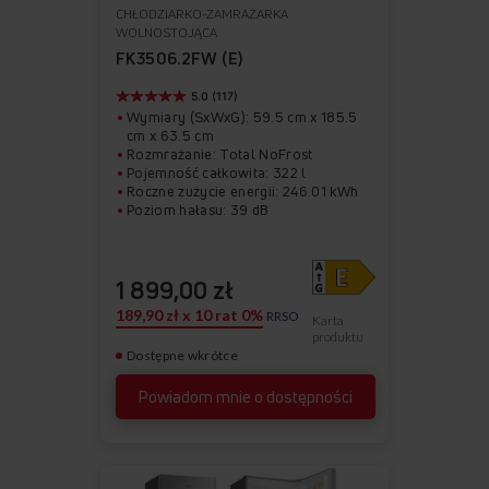
CHŁODZIARKO-ZAMRAŻARKA
Do
Usuń
WOLNOSTOJĄCA
ulubionych
z
FK3506.2FW (E)
ulubionych
5.0 (117)
Wymiary (SxWxG): 59.5 cm x 185.5
cm x 63.5 cm
Rozmrażanie: Total NoFrost
Pojemność całkowita: 322 l
Roczne zużycie energii: 246.01 kWh
Poziom hałasu: 39 dB
1 899,00 zł
189,90 zł x 10 rat 0%
RRSO
Karta
produktu
Dostępne wkrótce
Powiadom mnie o dostępności