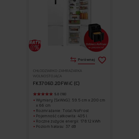
Porównaj
CHŁODZIARKO-ZAMRAŻARKA
Do
Usuń
WOLNOSTOJĄCA
ulubionych
z
FK3706D.2DFWiC (C)
ulubionych
5.0 (18)
Wymiary (SxWxG): 59.5 cm x 200 cm
x 66 cm
Rozmrażanie: Total NoFrost
Pojemność całkowita: 405 l
Roczne zużycie energii: 178.12 kWh
Poziom hałasu: 37 dB