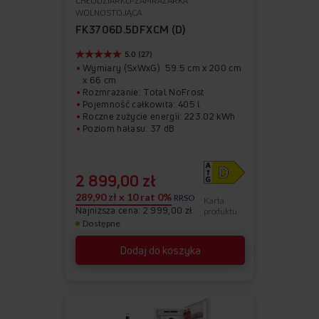
CHŁODZIARKO-ZAMRAŻARKA
Do
Usuń
WOLNOSTOJĄCA
ulubionych
z
FK3706D.5DFXCM (D)
ulubionych
5.0 (27)
Wymiary (SxWxG): 59.5 cm x 200 cm
x 66 cm
Rozmrażanie: Total NoFrost
Pojemność całkowita: 405 l
Roczne zużycie energii: 223.02 kWh
Poziom hałasu: 37 dB
2 899,00 zł
289,90 zł x 10 rat 0%
RRSO
Karta
Najniższa cena: 2 999,00 zł
produktu
Dostępne
Dodaj do koszyka