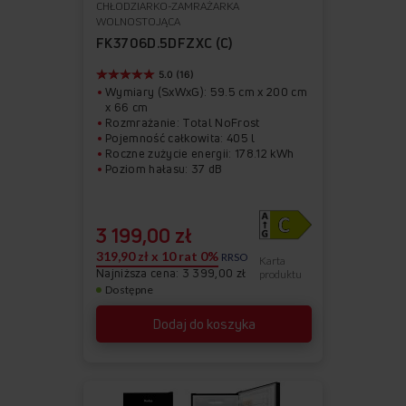
CHŁODZIARKO-ZAMRAŻARKA
Do
Usuń
WOLNOSTOJĄCA
ulubionych
z
FK3706D.5DFZXC (C)
ulubionych
5.0 (16)
Wymiary (SxWxG): 59.5 cm x 200 cm
x 66 cm
Rozmrażanie: Total NoFrost
Pojemność całkowita: 405 l
Roczne zużycie energii: 178.12 kWh
Poziom hałasu: 37 dB
3 199,00 zł
319,90 zł x 10 rat 0%
RRSO
Karta
Najniższa cena: 3 399,00 zł
produktu
Dostępne
Dodaj do koszyka