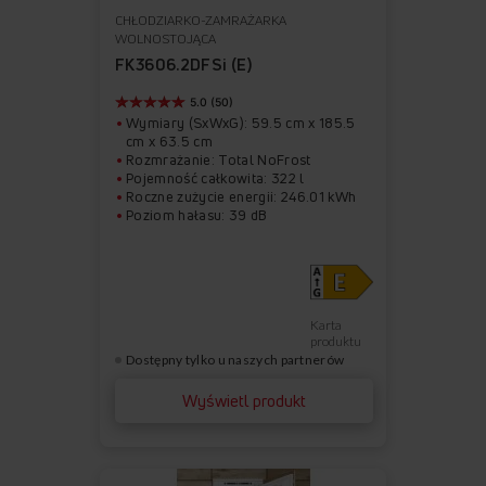
CHŁODZIARKO-ZAMRAŻARKA
Do
Usuń
WOLNOSTOJĄCA
ulubionych
z
FK3606.2DFSi (E)
ulubionych
5.0 (50)
Wymiary (SxWxG): 59.5 cm x 185.5
cm x 63.5 cm
Rozmrażanie: Total NoFrost
Pojemność całkowita: 322 l
Roczne zużycie energii: 246.01 kWh
Poziom hałasu: 39 dB
Karta
produktu
Dostępny tylko u naszych partnerów
Wyświetl produkt