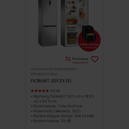
Porównaj
CHŁODZIARKO-ZAMRAŻARKA
Do
Usuń
WOLNOSTOJĄCA
ulubionych
z
FK3606T.2DFZX (E)
ulubionych
5.0 (4)
Wymiary (SxWxG): 59.5 cm x 185.5
cm x 63.5 cm
Rozmrażanie: Total NoFrost
Pojemność całkowita: 322 l
Roczne zużycie energii: 246.01 kWh
Poziom hałasu: 39 dB