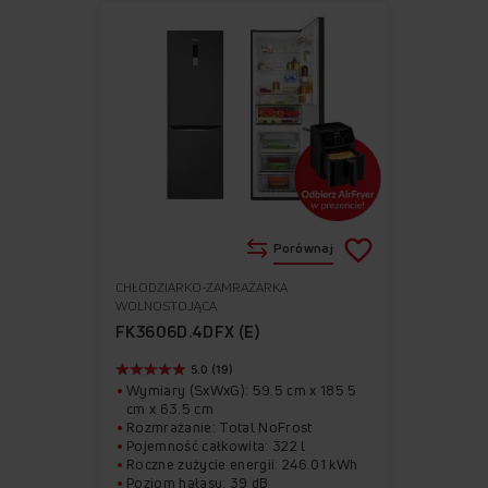
Porównaj
CHŁODZIARKO-ZAMRAŻARKA
Do
Usuń
WOLNOSTOJĄCA
ulubionych
z
FK3606D.4DFX (E)
ulubionych
5.0 (19)
Wymiary (SxWxG): 59.5 cm x 185.5
cm x 63.5 cm
Rozmrażanie: Total NoFrost
Pojemność całkowita: 322 l
Roczne zużycie energii: 246.01 kWh
Poziom hałasu: 39 dB