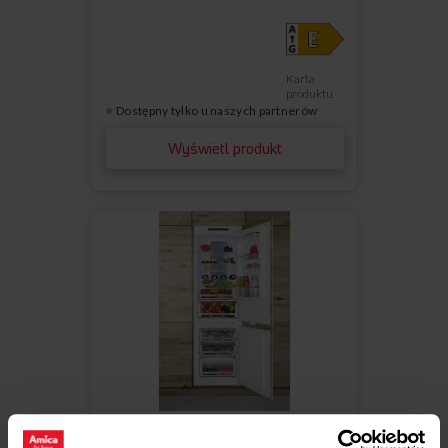
Karta
produktu
Dostępny tylko u naszych partnerów
Wyświetl produkt
Porównaj