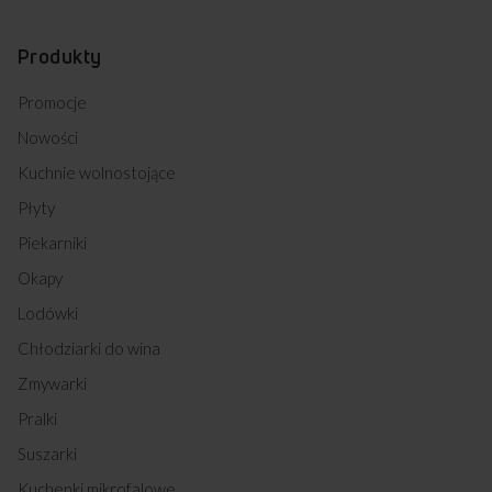
Produkty
Promocje
Nowości
Kuchnie wolnostojące
Płyty
Piekarniki
Okapy
Lodówki
Chłodziarki do wina
Zmywarki
Pralki
Suszarki
Kuchenki mikrofalowe