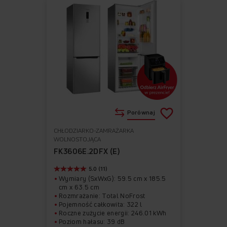
Porównaj
CHŁODZIARKO-ZAMRAŻARKA
Do
Usuń
WOLNOSTOJĄCA
ulubionych
z
FK3606E.2DFX (E)
ulubionych
5.0 (11)
Wymiary (SxWxG): 59.5 cm x 185.5
cm x 63.5 cm
Rozmrażanie: Total NoFrost
Pojemność całkowita: 322 l
Roczne zużycie energii: 246.01 kWh
Poziom hałasu: 39 dB