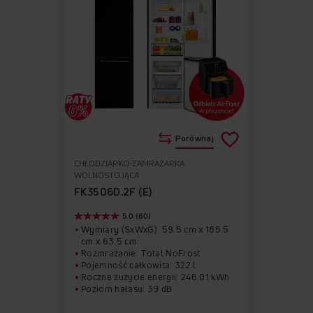
Porównaj
CHŁODZIARKO-ZAMRAŻARKA
Do
Usuń
WOLNOSTOJĄCA
ulubionych
z
FK3506D.2F (E)
ulubionych
5.0 (60)
Wymiary (SxWxG): 59.5 cm x 185.5
cm x 63.5 cm
Rozmrażanie: Total NoFrost
Pojemność całkowita: 322 l
Roczne zużycie energii: 246.01 kWh
Poziom hałasu: 39 dB