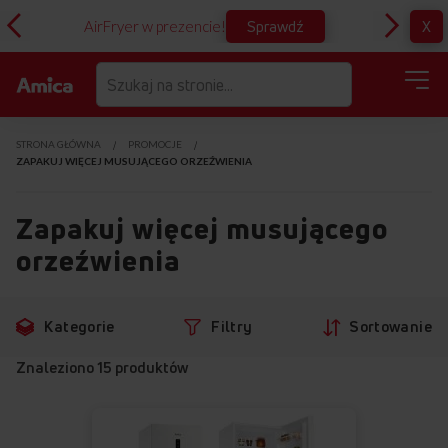
Sprawdź
X
AirFryer w prezencie!
D
STRONA GŁÓWNA
PROMOCJE
ZAPAKUJ WIĘCEJ MUSUJĄCEGO ORZEŹWIENIA
Zapakuj więcej musującego
orzeźwienia
Przejdź
Przejdź
Kategorie
Filtry
Sortowanie
do
do
filtrów
produktów
Znaleziono
15
produktów