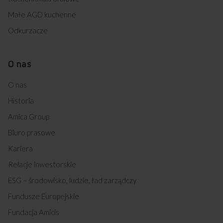
Małe AGD kuchenne
Odkurzacze
O nas
O nas
Historia
Amica Group
Biuro prasowe
Kariera
Relacje inwestorskie
ESG – środowisko, ludzie, ład zarządczy
Fundusze Europejskie
Fundacja Amicis