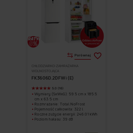
Porównaj
CHŁODZIARKO-ZAMRAŻARKA
Do
Usuń
WOLNOSTOJĄCA
ulubionych
z
FK3606D.2DFWi (E)
ulubionych
5.0 (16)
Wymiary (SxWxG): 59.5 cm x 185.5
cm x 63.5 cm
Rozmrażanie: Total NoFrost
Pojemność całkowita: 322 l
Roczne zużycie energii: 246.01 kWh
Poziom hałasu: 39 dB