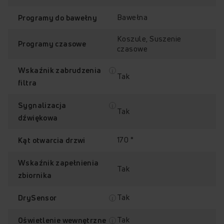
Bawełna
Programy do bawełny
Koszule, Suszenie
Programy czasowe
czasowe
Klasa energetyczna
Intensywność
A+++
suszenia
Wskaźnik zabrudzenia
Tak
filtra
Sygnalizacja
Tak
dźwiękowa
Sprawdź, jak działa suszarka
Amica ADC93LiVDT
170 °
Kąt otwarcia drzwi
Przytrzymaj palec na punkcie z plusem, aby odkryć jego
zawartość.
Wskaźnik zapełnienia
Tak
zbiornika
OTWÓRZ
Tak
DrySensor
+
+
+
+
Tak
Oświetlenie wewnętrzne