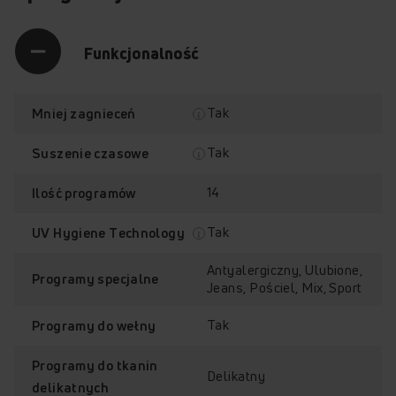
Funkcjonalność
Tak
Mniej zagnieceń
Tak
Suszenie czasowe
14
Ilość programów
Tak
UV Hygiene Technology
Antyalergiczny, Ulubione,
Programy specjalne
Jeans, Pościel, Mix, Sport
Tak
Programy do wełny
UV Hygiene
LogicDrive 3.0
Technology
Programy do tkanin
Delikatny
delikatnych