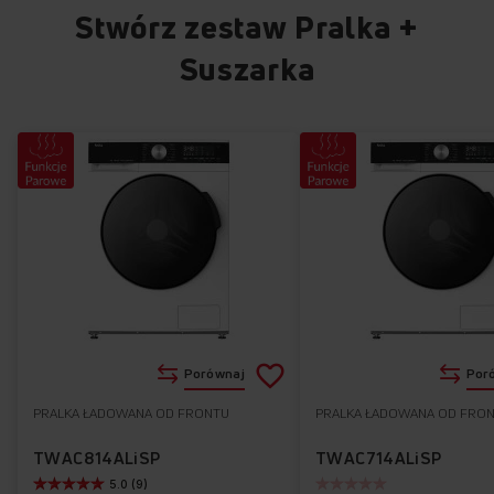
Stwórz zestaw Pralka +
Suszarka
Dodaj
Porównaj
Por
do
PRALKA ŁADOWANA OD FRONTU
PRALKA ŁADOWANA OD FRO
Do
listy
ulubionych
TWAC814ALiSP
TWAC714ALiSP
5.0 (9)
życzeń