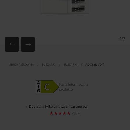
1/7
Przejdź
na
STRONA GŁÓWNA
SUSZARKI
SUSZARKI
ADC93LIVDT
początek
galerii
Karta informacyjna
produktu
Dostępny tylko u naszych partnerów
1195012
5.0
(
2
)