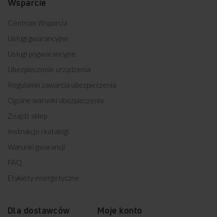
Wsparcie
Specjalny program do suszenia jeansów idealnie
i szybko je wysuszy.
Centrum Wsparcia
Program Pościel
Usługi gwarancyjne
Wybierz program pościel, by skutecznie wysuszyć
największe prześcieradła, poszewki, koce
Usługi pogwarancyjne
czy narzuty. Korzystaj z funkcji mniej zagnieceń
i zyskaj na łatwiejszym prasowaniu.
Ubezpieczenie urządzenia
ChildLock
Regulamin zawarcia ubezpieczenia
Funkcja wyjątkowo przydatna dla rodzin z dziećmi,
pozwalająca zablokować przyciski funkcyjne. Dzięki
Ogólne warunki ubezpieczenia
temu unikniesz przypadkowej zmiany ustawień
lub wyłączenia suszarki.
Znajdź sklep
ThermoGlass
Instrukcje i katalogi
Drzwi z poliwęglanową osłoną izolują ciepło i chronią
Warunki gwarancji
przed oparzeniem. To gwarantuje dodatkowe
bezpieczeństwo użytkowania suszarki.
FAQ
Etykiety energetyczne
Dla dostawców
Moje konto