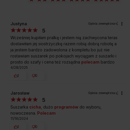
INTENSYWNOŚĆ SUSZENIA
Precyzyjne suszenie ubrań
Justyna
Opinia zewnętrzna
5
Dzięki funkcji Intensywność Suszenia możesz precyzyjnie
Wcześniej kupiłam pralkę i jestem nią zachwycona teras
dostosować proces suszenia do swoich potrzeb. Dzięki
dostawiłam jej siostrzyczkę razem robią dobrą robotę a
czterem poziomom intensywności - ultra dry (bardzo
ja jestem bardzo zadowolona z kompletu bo już nie
intensywne suszenie), extremely dry (intensywne suszenie),
rostawiam suszarek po pokojach wyciągam z suszarki i
standard dry (suszenie standardowe) oraz slightly
prosto do szafy i cena też rozsądna
polecam
bardzo
dry (delikatne suszenie)- masz możliwość dostosowania
4/28/2025
poziomu pracy suszarki do rodzaju tkaniny. Wybierz
intensywniejszy program dla trudnych do wysuszenia
2
0
materiałów, takich jak wielowarstwowe kurtki, koce czy jeansy,
a poziom slightly dry przeznacz dla delikatnych tkanin. Dzięki
tej funkcji zyskujesz kontrolę nad ochroną tkanin i możesz
Jarosław
Opinia zewnętrzna
cieszyć się z precyzyjnego suszenia ubrań.
5
Suszarka
cicha
, dużo
programów
do wyboru,
nowoczesna.
Polecam
11/16/2024
2
0