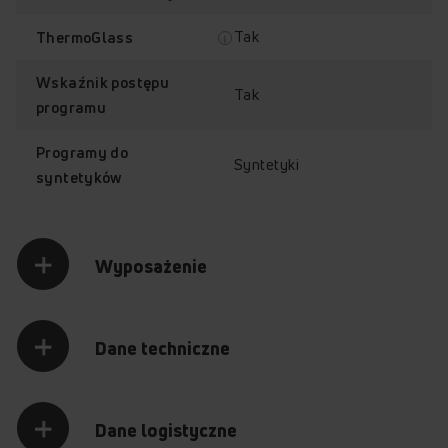
Tak
ThermoGlass
Poznaj najważniejsze funkcje suszarki
ChildLock
AmiFilter 3.0
Mniej zagnieceń
HeatPump
ADC93LiVDT
Wskaźnik postępu
Tak
programu
Programy do
Syntetyki
syntetyków
Wyposażenie
Dane techniczne
Dane logistyczne