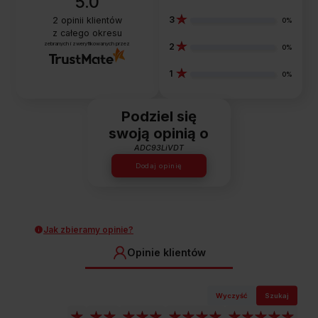
5.0
3
2
opinii klientów
0%
z całego okresu
zebranych i zweryfikowanych przez
2
0%
1
0%
Podziel się
swoją opinią o
ADC93LiVDT
Dodaj opinię
Jak zbieramy opinie?
Opinie klientów
Wyczyść
Szukaj