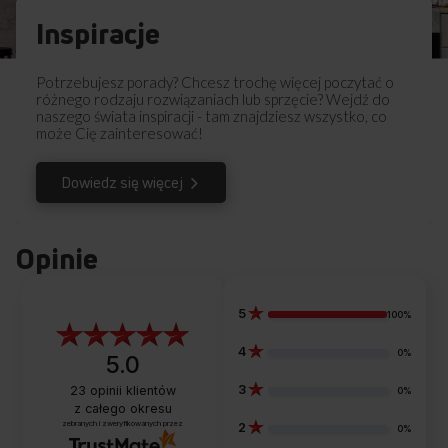
Inspiracje
Potrzebujesz porady? Chcesz trochę więcej poczytać o
różnego rodzaju rozwiązaniach lub sprzęcie? Wejdź do
naszego świata inspiracji - tam znajdziesz wszystko, co
może Cię zainteresować!
Dowiedz się więcej
Opinie
5
100%
STAINPRO
4
0%
5.0
Skuteczne usuwanie plam
3
23
opinii klientów
0%
z całego okresu
Nie wiesz jak skutecznie pozbyć się plam po soku, czerwonym
zebranych i zweryfikowanych przez
2
0%
winie , tłuszczu czy śladów z błota lub trawy? W ich usunięciu