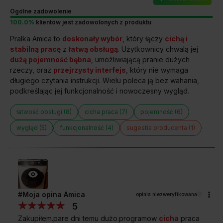
odzyskają świeżość w ciągu zaledwie 15 minut.
Ogólne zadowolenie
Program zapewnia oszczędność czasu i energii.
100.0%
klientów jest zadowolonych z produktu
Rozwiń wszystkie
Program Szybki 45'
Pralka Amica to
doskonały wybór
, który łączy
cichą i
Krótki i skuteczny program do prania codziennego.
stabilną pracę
z
łatwą obsługą
. Użytkownicy chwalą jej
dużą pojemność bębna
, umożliwiającą pranie dużych
Program Ulubiony
Sprawdź wymiary pralki
rzeczy, oraz
przejrzysty interfejs
, który nie wymaga
Jednym ruchem, ustawiając Program Ulubione
długiego czytania instrukcji. Wielu poleca ją bez wahania,
TWAC914ALiSP
użytkownik może korzystać z preferowanych przez
podkreślając jej funkcjonalność i nowoczesny wygląd.
niego ustawień i parametrów prania. Wygoda
i oszczędność czasu użytkownika.
łatwość obsługi (8)
cicha praca (7)
pojemność (6)
Czyszczenie bębna
wygląd (5)
funkcjonalność (4)
sugestia producenta (1)
Program, który pozwala na wypłukanie zabrudzeń
i usunięcie grzybów, pleśni, alergenów i innych
A
drobnoustrojów rozwijających się we wnętrzu pralki
59,5 cm
podczas użytkowania.
SZEROKOŚĆ
Rodzaj zabrudzenia
Trudne plamy potu, z kawy, z oleju lub mieszane?
B
By usunąć zabrudzenia najskuteczniej
#Moja opina Amica
opinia niezweryfikowana
53,5 cm
i najbezpieczniej, pralka automatycznie dobiera
5
do nich parametry prania. W rezultacie tkaniny są
GŁĘBOKOŚĆ
idealnie czyste i świeże.
Zakupiłem.pare dni temu dużo.programow
cicha
praca