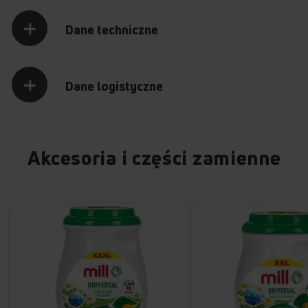
+
+
+
+
Dane techniczne
Poznaj najważniejsze funkcje pralki
Add+
Program Szybki 45'
Regulacja wirowania
Regulacja temperatury
TWAC914ALiSP
Dane logistyczne
Akcesoria i części zamienne