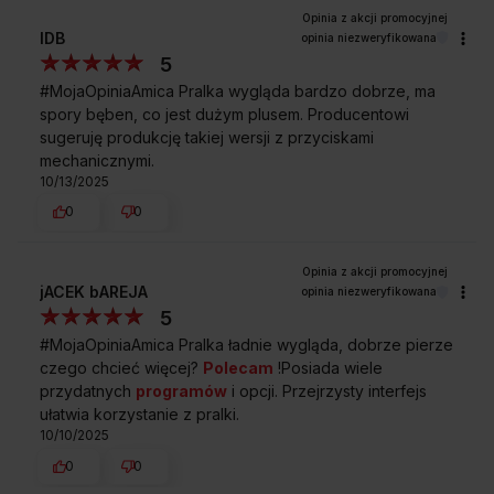
IDB
opinia niezweryfikowana
5
#MojaOpiniaAmica Pralka wygląda bardzo dobrze, ma
spory bęben, co jest dużym plusem. Producentowi
sugeruję produkcję takiej wersji z przyciskami
mechanicznymi.
10/13/2025
0
0
jACEK bAREJA
opinia niezweryfikowana
5
#MojaOpiniaAmica Pralka ładnie wygląda, dobrze pierze
czego chcieć więcej?
Polecam
!Posiada wiele
przydatnych
programów
i opcji. Przejrzysty interfejs
ułatwia korzystanie z pralki.
10/10/2025
0
0