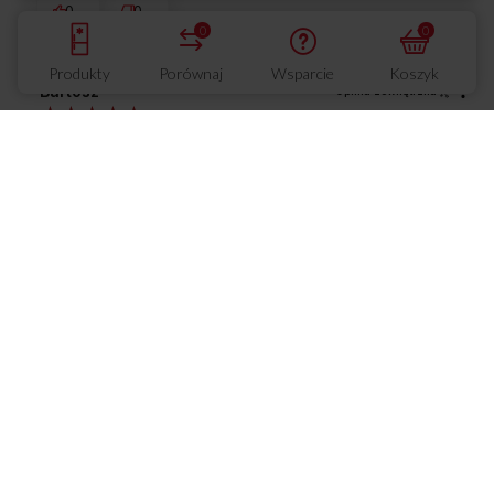
0
0
0
0
Produkty
Porównaj
Wsparcie
Koszyk
Bartosz
Opinia zewnętrzna
5
#MojaOpiniaAmica Ciekawy designe, ładnie się
prezentuje, pralka wygląda na solidną, poprzednia też
była z tej firmy i wytrzymała kilkanaście lat
11/22/2024
0
0
Baart88
Opinia zewnętrzna
5
#MojaOpiniaAmica Ładny designe, przystępna cena,
poprzednią też miałem amica i wytrzymała 13 lat więc
zaufałem firmie ponownie i się nie zawiodę
11/22/2024
0
0