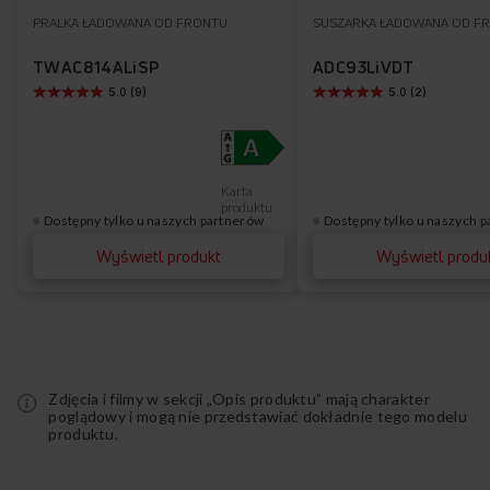
do
PRALKA ŁADOWANA OD FRONTU
SUSZARKA ŁADOWANA OD F
Do
listy
ulubionych
TWAC814ALiSP
ADC93LiVDT
5.0 (9)
5.0 (2)
życzeń
Karta
produktu
Dostępny tylko u naszych partnerów
Dostępny tylko u naszych 
Wyświetl produkt
Wyświetl produ
Zdjęcia i filmy w sekcji „Opis produktu” mają charakter
poglądowy i mogą nie przedstawiać dokładnie tego modelu
produktu.