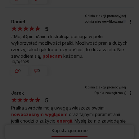
Daniel
opinia niezweryfikowana
5
#MojaOpiniaAmica Instrukcja pomaga w pełni
wykorzystać możliwości pralki. Możliwość prania dużych
rzeczy, takich jak koce czy pościel, to duża zaleta. Nie
zawiodłem się,
polecam
każdemu.
10/8/2025
0
0
Jarek
Opinia zewnętrzna
5
Pralka zwróciła moją uwagę zwłaszcza swoim
nowoczesnym
wyglądem
oraz fajnymi parametrami
jeśli chodzi o zużycie
energii
. Myślę że nie zawiodę się
na tej marce. #MojaOpiniaAmica
Kup stacjonarnie
11/28/2024