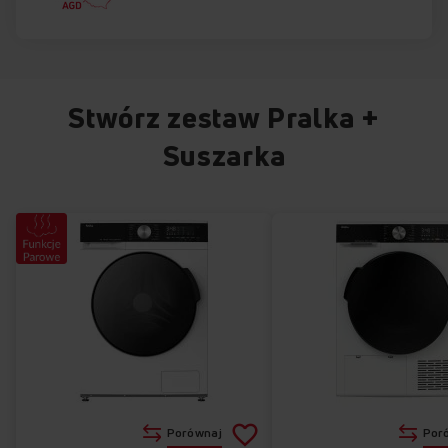
Stwórz zestaw Pralka +
Suszarka
Dodaj
Porównaj
Por