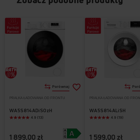
Dodaj
Porównaj
Por
do
PRALKA ŁADOWANA OD FRONTU
PRALKA ŁADOWANA OD FRO
Do
listy
ulubionych
WA5S814ADiSOzH
WA5S814ALiSH
4.9 (13)
4.9 (19)
życzeń
1 899,00 zł
1 599,00 zł