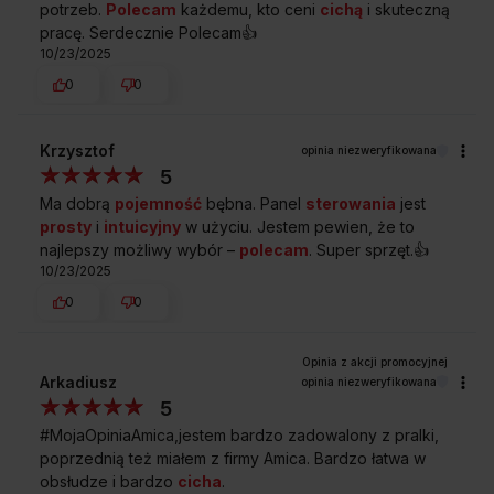
potrzeb.
Polecam
każdemu, kto ceni
cichą
i skuteczną
pracę. Serdecznie Polecam👍️
10/23/2025
0
0
Krzysztof
opinia niezweryfikowana
5
Ma dobrą
pojemność
bębna. Panel
sterowania
jest
prosty
i
intuicyjny
w użyciu. Jestem pewien, że to
najlepszy możliwy wybór –
polecam
. Super sprzęt.👍️
10/23/2025
0
0
Arkadiusz
opinia niezweryfikowana
5
#MojaOpiniaAmica,jestem bardzo zadowalony z pralki,
poprzednią też miałem z firmy Amica. Bardzo łatwa w
obsłudze i bardzo
cicha
.