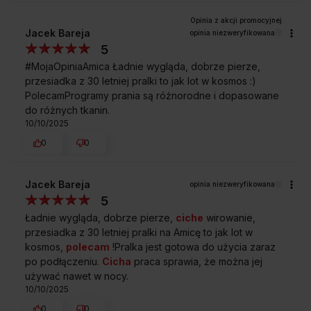
Jacek Bareja
opinia niezweryfikowana
5
#MojaOpiniaAmica Ładnie wygląda, dobrze pierze,
przesiadka z 30 letniej pralki to jak lot w kosmos :)
PolecamProgramy prania są różnorodne i dopasowane
do różnych tkanin.
10/10/2025
0
0
Jacek Bareja
opinia niezweryfikowana
5
Ładnie wygląda, dobrze pierze,
ciche
wirowanie,
przesiadka z 30 letniej pralki na Amicę to jak lot w
kosmos,
polecam
!Pralka jest gotowa do użycia zaraz
po podłączeniu.
Cicha
praca sprawia, że można jej
używać nawet w nocy.
10/10/2025
0
0