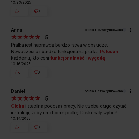
10/23/2025
0
0
Anna
opinia niezweryfikowana
5
Pralka jest naprawdę bardzo łatwa w obsłudze.
Nowoczesna i bardzo funkcjonalna pralka.
Polecam
każdemu, kto ceni
funkcjonalność
i
wygodę
.
10/16/2025
0
0
Daniel
opinia niezweryfikowana
5
Cicha
i stabilna podczas pracy. Nie trzeba długo czytać
instrukcji, żeby uruchomić pralkę. Doskonały wybór!
10/14/2025
0
0