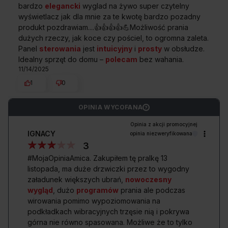
bardzo
elegancki
wyglad na żywo super czytelny
Program BabyPro
C
wyświetlacz jak dla mnie za te kwotę bardzo pozadny
Podwyższona temperatura programu oraz
85,0 cm
produkt pozdrawiam....👍️👍️👍️👍️💪Możliwość prania
dwa płukania zapewniają pozbycie się zabrudzeń
WYSOKOŚĆ
i resztek detergentów. W trosce o czystość
dużych rzeczy, jak koce czy pościel, to ogromna zaleta.
i bezpieczeństwo najmłodszych.
Panel
sterowania
jest
intuicyjny
i
prosty
w obsłudze.
Idealny sprzęt do domu –
polecam
bez wahania.
Program Sport
11/14/2025
Szczególna ochrona i odświeżenie delikatnej odzieży
sportowej i rekreacyjnej z mikrofibry
1
0
Przedstawiony rysunek ma charakter poglądowy, może różnić
się od oryginału. Rysunek przedstawia wymiary netto.
Program Jeans
OPINIA WYCOFANA
Program przeznaczony do prania odzieży jeansowej.
?
Program Wełna
Najczęściej zadawane
pytania
IGNACY
opinia niezweryfikowana
Program Wełna skutecznie pierze i chroni wełniane
3
włókna przed filcowaniem i odkształceniem. Dzięki
#MojaOpiniaAmica. Zakupiłem tę pralkę 13
niemu Twoje ulubione swetry pozostaną idealnie
listopada, ma duże drzwiczki przez to wygodny
czyste, miękkie i puszyste.
załadunek większych ubrań,
nowoczesny
Program Bawełna
wygląd
, dużo
programów
prania ale podczas
Program do prania średnio lub mocno zabrudzonych
wirowania pomimo wypoziomowania na
Czy w tej pralce mogę ustawić pranie,
bawełnianych koszulek, ręczników i pościeli.
podkładkach wibracyjnych trzęsie nią i pokrywa
które będzie gotowe w wyznaczonym
górna nie równo spasowana. Możliwe że to tylko
przeze mnie czasie?