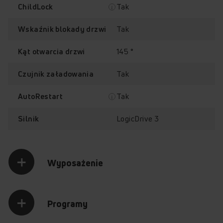
Tak
ChildLock
Klasa Energetyczna A
LogicDrive 3.0
Tak
Wskaźnik blokady drzwi
145 °
Kąt otwarcia drzwi
Tak
Czujnik załadowania
Program pranie
StainPro
Tak
AutoRestart
parowe
LogicDrive 3
Silnik
Sprawdź, jak działa pralka
Wyposażenie
Amica TWAC914ALiSP
Przytrzymaj palec na punkcie z plusem, aby odkryć jego
zawartość.
Programy
OTWÓRZ