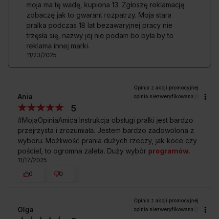
moja ma tę wadę, kupiona 13. Zgłoszę reklamację
zobaczę jak to gwarant rozpatrzy. Moja stara
Czy podczas prania w tej pralce mogę
pralka podczas 18 lat bezawaryjnej pracy nie
dodać ubrania do bębna?
trzęsła się, nazwy jej nie podam bo była by to
reklama innej marki.
11/23/2025
Czy w tej pralce możliwe jest zatrzymanie
pracy w dowolnym momencie trwania
cyklu?
Ania
opinia niezweryfikowana
5
Czy ta pralka zużywa dużo energii?
#MojaOpiniaAmica Instrukcja obsługi pralki jest bardzo
przejrzysta i zrozumiała. Jestem bardzo zadowolona z
wyboru. Możliwość prania dużych rzeczy, jak koce czy
pościel, to ogromna zaleta. Duży wybór
programów
.
Kupując w
Sklepie Amica
zyskujesz
11/17/2025
0
0
Olga
opinia niezweryfikowana