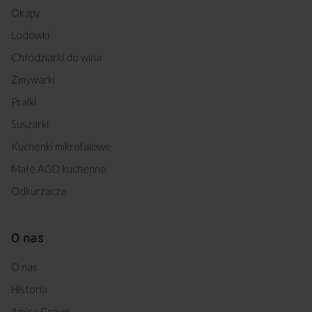
Czy w tej pralce możliwe jest zatrzymanie
Okapy
pracy w dowolnym momencie trwania
Lodówki
cyklu?
Chłodziarki do wina
Jaka jest maksymalna szybkość wirowania
Zmywarki
tej pralki?
Pralki
Suszarki
Kuchenki mikrofalowe
Kupując w
Sklepie Amica
zyskujesz
Małe AGD kuchenne
Odkurzacze
O nas
O nas
Darmowa dostawa
Wybór daty i godziny
z wniesieniem
dostawy
Historia
Amica Group