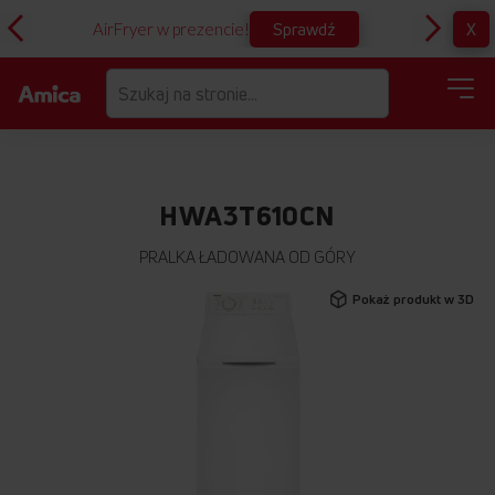
Sprawdź
X
AirFryer w prezencie!
D
HWA3T610CN
PRALKA ŁADOWANA OD GÓRY
Przejdź
Pokaż produkt w 3D
na
koniec
galerii