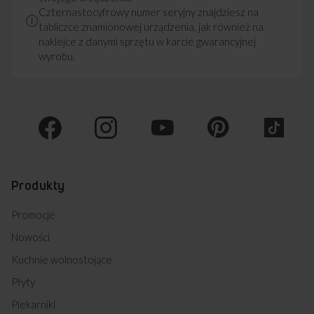
Czternastocyfrowy numer seryjny znajdziesz na
tabliczce znamionowej urządzenia, jak również na
naklejce z danymi sprzętu w karcie gwarancyjnej
Przedstawiony rysunek ma charakter poglądowy, może różnić
się od oryginału. Rysunek przedstawia wymiary netto.
wyrobu.
Najczęściej zadawane
pytania
Produkty
Czy w tej pralce mogę ustawić pranie,
Promocje
które będzie gotowe w wyznaczonym
przeze mnie czasie?
Nowości
Kuchnie wolnostojące
Czy ta pralka posiada szybki program
Płyty
prania?
Piekarniki