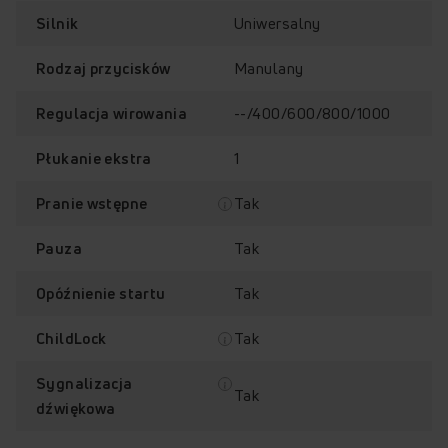
Uniwersalny
Silnik
Manulany
Rodzaj przycisków
--/400/600/800/1000
Regulacja wirowania
1
Płukanie ekstra
Tak
Pranie wstępne
Tak
Pauza
Klasa energetyczna C
Program Higieniczny+
Tak
Opóźnienie startu
Tak
ChildLock
Sygnalizacja
Tak
dźwiękowa
Pojemnik
EasyOpen