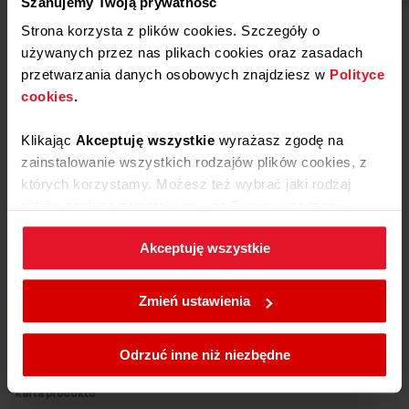
Szanujemy Twoją prywatność
Strona korzysta z plików cookies. Szczegóły o
używanych przez nas plikach cookies oraz zasadach
przetwarzania danych osobowych znajdziesz w
Polityce
cookies
.
Klikając
Akceptuję wszystkie
wyrażasz zgodę na
zainstalowanie wszystkich rodzajów plików cookies, z
których korzystamy. Możesz też wybrać jaki rodzaj
plików cookies zainstalujemy na Twoim urządzeniu,
Pliki
do pobrania
klikając
Zmień ustawienia.
Akceptuję wszystkie
W każdej chwili możesz zmienić wybrane przez Ciebie
Etykieta energetyczna
ustawienia plików cookies wchodząc w zakładkę
Zmień ustawienia
Polityka cookies
.
Pobierz
Etykieta energetyczna
Odrzuć inne niż niezbędne
Karta produktu