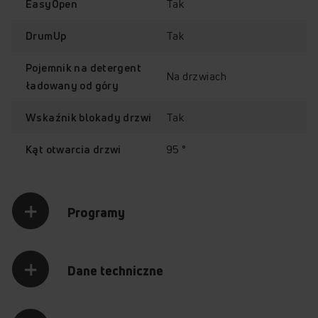
na detergent
Tak
EasyOpen
Tak
DrumUp
Pojemnik na detergent
Na drzwiach
ładowany od góry
Sprawdź, jak działa pralka
Amica HWA3T610CN
Tak
Wskaźnik blokady drzwi
Przytrzymaj palec na punkcie z plusem, aby odkryć jego
95 °
Kąt otwarcia drzwi
zawartość.
+
+
+
+
Poznaj najważniejsze funkcje pralki
Programy
HWA3T610CN
EasyOpen
ChildLock
Pranie wstępne
Opóźnienie startu
Dane techniczne