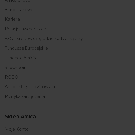
Biuro prasowe
Zakup na Raty 0%
Montaż i instalacja
Kariera
urządzenia
Relacje inwestorskie
ESG – środowisko, ludzie, ład zarządczy
Fundusze Europejskie
Darmowy odbiór
2 lata gwarancji
zużytego sprzętu
producenta
Fundacja Amicis
Showroom
RODO
Akt o usługach cyfrowych
Polityka zarządzania
Sklep Amica
Moje Konto