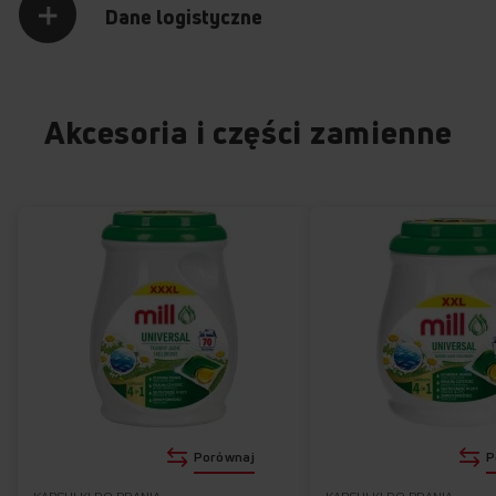
Dane logistyczne
Akcesoria i części zamienne
KLASA ENERGETYCZNA C
Oszczędność energii i znacznie niższe
rachunki za prąd
Porównaj
P