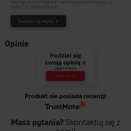
naszego świata inspiracji - tam znajdziesz wszystko, co
może Cię zainteresować!
Dowiedz się więcej
Opinie
Podziel się
swoją opinią o
HWA3T610CN
Dodaj opinię
EASYOPEN
Bezpieczne i wygodne otwieranie bębna
Produkt nie posiada recenzji
Nie musisz już siłować się z drzwiami pralki. Specjalna
konstrukcja z systemem sprężyn w pokrywie otwierającej
bęben zapewnia bezpieczne, powolne i wygodne otwieranie.
Masz pytania?
Skontaktuj się z