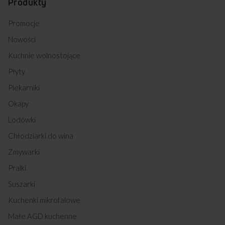
Produkty
Promocje
Nowości
Kuchnie wolnostojące
Płyty
Piekarniki
Okapy
Lodówki
Chłodziarki do wina
Zmywarki
Pralki
Suszarki
Kuchenki mikrofalowe
Małe AGD kuchenne