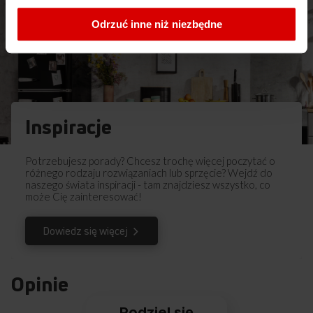
Pobierz
Skrócona instrukcja obsługi
Odrzuć inne niż niezbędne
Pobierz
Instrukcja obsługi
Inspiracje
Potrzebujesz porady? Chcesz trochę więcej poczytać o
różnego rodzaju rozwiązaniach lub sprzęcie? Wejdź do
naszego świata inspiracji - tam znajdziesz wszystko, co
może Cię zainteresować!
Dowiedz się więcej
Opinie
Podziel się