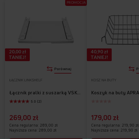
PROMOCJA
20,00 zł
40,90 zł
TANIEJ!
TANIEJ!
Porównaj
P
ŁĄCZNIK LINKSHELF
KOSZ NA BUTY
Koszyk na buty APR
Łącznik pralki z suszarką VSK02
5.0 (2)
269,00 zł
179,00 zł
Cena regularna
289,00 zł
Cena regularna
219,90 zł
Najniższa cena: 289,00 zł
Najniższa cena: 219,90 zł