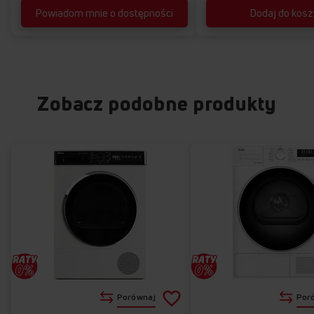
Powiadom mnie o dostępności
Dodaj do kos
Zobacz podobne produkty
Dodaj
Porównaj
Por