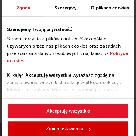
Zgoda
Szczegóły
O plikach cookies
Pliki
do pobrania
Szanujemy Twoją prywatność
Etykieta energetyczna
Strona korzysta z plików cookies. Szczegóły o
używanych przez nas plikach cookies oraz zasadach
przetwarzania danych osobowych znajdziesz w
Polityce
Pobierz
Etykieta energetyczna
cookies
.
Karta produktu
Klikając
Akceptuję wszystkie
wyrażasz zgodę na
zainstalowanie wszystkich rodzajów plików cookies, z
których korzystamy. Możesz też wybrać jaki rodzaj
Pobierz
Karta produktu
Pokaż więcej
plików cookies zainstalujemy na Twoim urządzeniu,
klikając
Zmień ustawienia.
Instrukcja użytkownika
Akceptuję wszystkie
W każdej chwili możesz zmienić wybrane przez Ciebie
ustawienia plików cookies wchodząc w zakładkę
Ostrzeżenia i informacje dotyczące
Zmień ustawienia
Pobierz
bezpieczeństwa
Polityka cookies
.