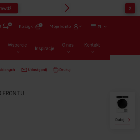
rawdź
X
Multirabaty
0
a
Moje konto
Koszyk
0
PL
Wsparcie
O nas
Kontakt
Inspiracje
ARKI
AWD 82 LCB
ubionych
Udostępnij
Drukuj
D FRONTU
Dalej