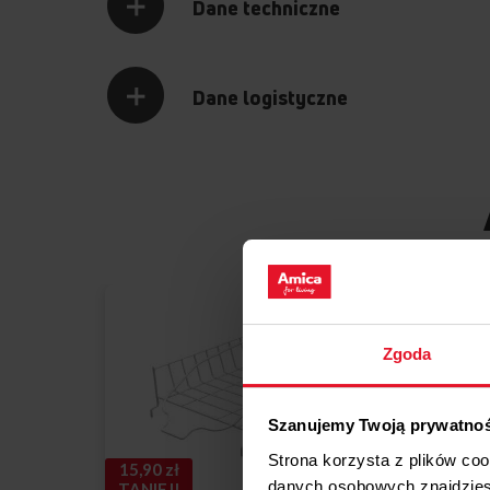
Dane techniczne
Dane logistyczne
PROMOCJA
Zgoda
Szanujemy Twoją prywatno
Strona korzysta z plików co
15,90 zł
danych osobowych znajdzie
TANIEJ!