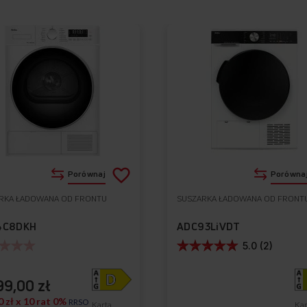
Dodaj
Porównaj
Porówna
do
RKA ŁADOWANA OD FRONTU
SUSZARKA ŁADOWANA OD FRONT
Do
listy
ulubionych
4C8DKH
ADC93LiVDT
życzeń
5.0 (2)
99,00 zł
0 zł x 10 rat 0%
RRSO
Karta
Kar