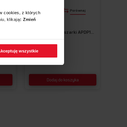
j
Porównaj
w cookies, z których
iu, klikając
Zmień
BLOKADA DRZWI
Blokada drzwi suszarki APDP1019
 w zakładkę
Polityka
kceptuję wszystkie
49,00 zł
Dodaj do koszyka