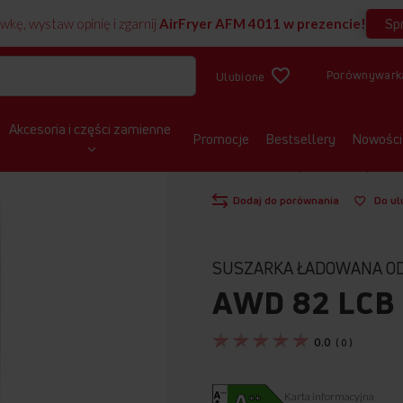
Sp
wkę, wystaw opinię i zgarnij
AirFryer AFM 4011 w prezencie!
Porównywark
Ulubione
Akcesoria i części zamienne
Promocje
Bestsellery
Nowości
STRONA GŁÓWNA
SUSZARKI
SUSZ
Dodaj do porównania
Do ul
SUSZARKA ŁADOWANA O
AWD 82 LCB
0.0
(
0
)
Karta informacyjna