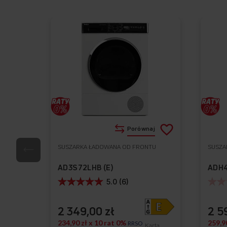
Dodaj
Porównaj
do
SUSZARKA ŁADOWANA OD FRONTU
SUSZA
Do
listy
ulubionych
AD3S72LHB (E)
ADH
życzeń
5.0 (6)
2 349,00 zł
2 5
234,90 zł x 10 rat 0%
259,9
RRSO
Karta