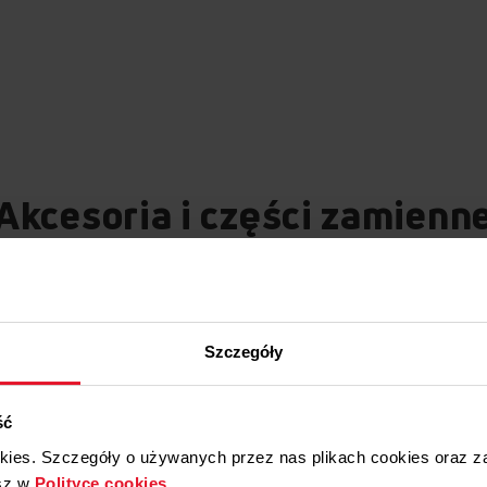
Akcesoria i części zamienn
PROMOCJA
Szczegóły
ść
okies. Szczegóły o używanych przez nas plikach cookies oraz 
sz w
Polityce cookies
.