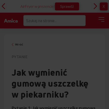
Sprawdź
X
AirFryer w prezencie!
D
Wróć
PYTANIE
Jak wymienić
gumową uszczelkę
w piekarniku?
Pytanie 1: Jak wymienić uszczelkę gumową