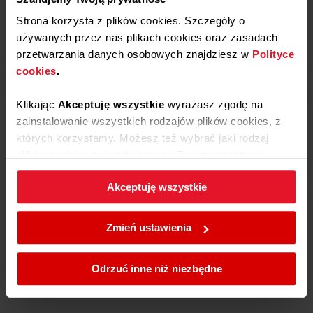
Znajdź części zamienne do swojego sprzętu
Amica
Strona korzysta z plików cookies. Szczegóły o
używanych przez nas plikach cookies oraz zasadach
Przejdź
przetwarzania danych osobowych znajdziesz w
Polityce
cookies
.
Klikając
Akceptuję wszystkie
wyrażasz zgodę na
Znajdź akcesoria do swojego sprzętu Amica
zainstalowanie wszystkich rodzajów plików cookies, z
których korzystamy. Możesz też wybrać jaki rodzaj
Przejdź
plików cookies zainstalujemy na Twoim urządzeniu,
klikając
Zmień ustawienia.
Akceptuję wszystkie
W każdej chwili możesz zmienić wybrane przez Ciebie
Napisz do działu obsługi klienta i uzyskaj
ustawienia plików cookies wchodząc w zakładkę
Zmień ustawienia
pomoc
Polityka cookies
.
Przejdź
Odrzuć inne niż niezbędne