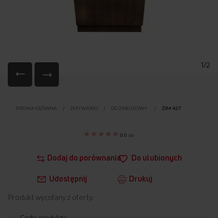
1/2
Przejdź
na
STRONA GŁÓWNA
ZMYWARKI
DO ZABUDOWY
ZIM 427
początek
galerii
0.0
(
0
)
Dodaj do porównania
Do ulubionych
Udostępnij
Drukuj
Produkt wycofany z oferty.
Cechy produktu: