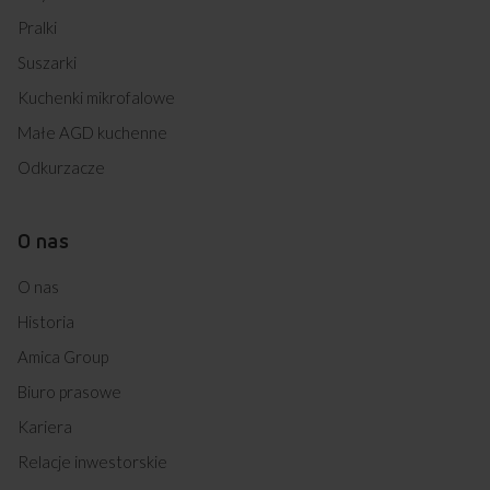
Pralki
Suszarki
Kuchenki mikrofalowe
Małe AGD kuchenne
Odkurzacze
O nas
O nas
Historia
Amica Group
Biuro prasowe
Kariera
Relacje inwestorskie