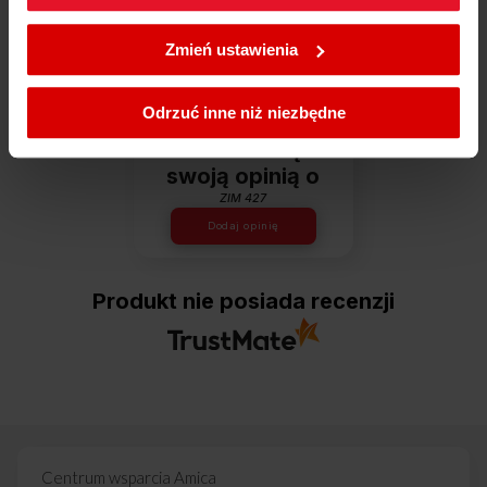
W każdej chwili możesz zmienić wybrane przez Ciebie
Dowiedz się więcej
ustawienia plików cookies wchodząc w zakładkę
Zmień ustawienia
Polityka cookies
.
Opinie
Odrzuć inne niż niezbędne
Podziel się
swoją opinią o
ZIM 427
Dodaj opinię
Produkt nie posiada recenzji
Centrum wsparcia Amica