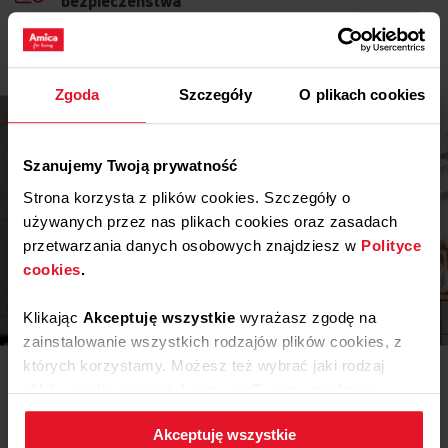
bezpieczeństwa
Pobierz
Instrukcja obsługi
Zgoda
Szczegóły
O plikach cookies
Szanujemy Twoją prywatność
Strona korzysta z plików cookies. Szczegóły o
używanych przez nas plikach cookies oraz zasadach
przetwarzania danych osobowych znajdziesz w
Polityce
cookies
.
Inspiracje
Klikając
Akceptuję wszystkie
wyrażasz zgodę na
zainstalowanie wszystkich rodzajów plików cookies, z
których korzystamy. Możesz też wybrać jaki rodzaj
Potrzebujesz porady? Chcesz trochę więcej poczytać o
różnego rodzaju rozwiązaniach lub sprzęcie? Wejdź do
plików cookies zainstalujemy na Twoim urządzeniu,
naszego świata inspiracji - tam znajdziesz wszystko, co
klikając
Zmień ustawienia.
może Cię zainteresować!
Akceptuję wszystkie