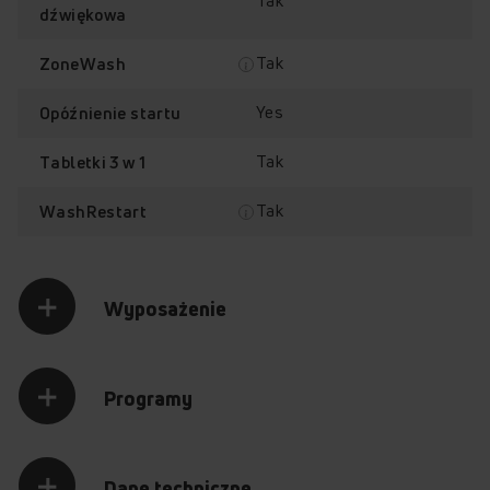
Tak
dźwiękowa
Tak
ZoneWash
Yes
Opóźnienie startu
Tak
Tabletki 3 w 1
Tak
WashRestart
Wyposażenie
Programy
Dane techniczne