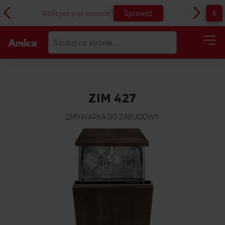
Sprawdź
X
AirFryer w prezencie!
D
ZIM 427
ZMYWARKA DO ZABUDOWY
Przejdź
na
koniec
galerii