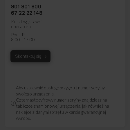
801 801 800
67 22 22 148
Koszt wg stawki
operatora
Pon - Pt
8:00 - 17:00
Skontaktuj się
Aby usprawnić obsługę przygotuj numer seryjny
swojego urządzenia.
Czternastocyfrowy numer seryjny znajdziesz na
tabliczce znamionowej urządzenia, jak również na
naklejce z danymi sprzętu w karcie gwarancyjnej
wyrobu.