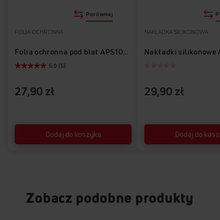
Porównaj
P
FOLIA OCHRONNA
NAKŁADKA SILIKONOWA
Folia ochronna pod blat APS1010
5.0 (5)
27,90 zł
29,90 zł
Dodaj do koszyka
Dodaj do kos
Zobacz podobne produkty