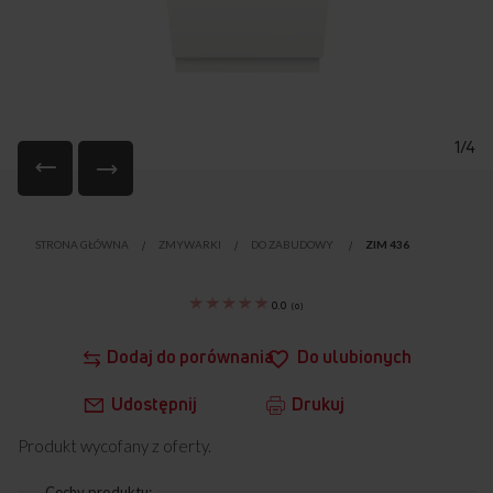
1/4
Przejdź
na
STRONA GŁÓWNA
ZMYWARKI
DO ZABUDOWY
ZIM 436
początek
galerii
0.0
(
0
)
Dodaj do porównania
Do ulubionych
Udostępnij
Drukuj
Produkt wycofany z oferty.
Cechy produktu: