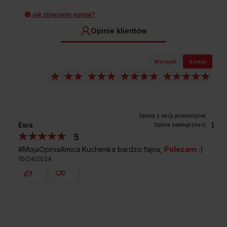
Jak zbieramy opinie?
Opinie klientów
Wyczyść
Szukaj
Ewa
Opinia zewnętrzna
5
#MojaOpiniaAmica Kuchenka bardzo fajna,
Polecam
:)
10/24/2024
1
0