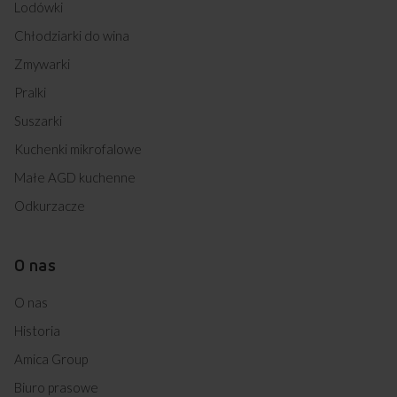
Lodówki
Chłodziarki do wina
Zmywarki
Pralki
Suszarki
Kuchenki mikrofalowe
Małe AGD kuchenne
Odkurzacze
O nas
O nas
Historia
Amica Group
Biuro prasowe