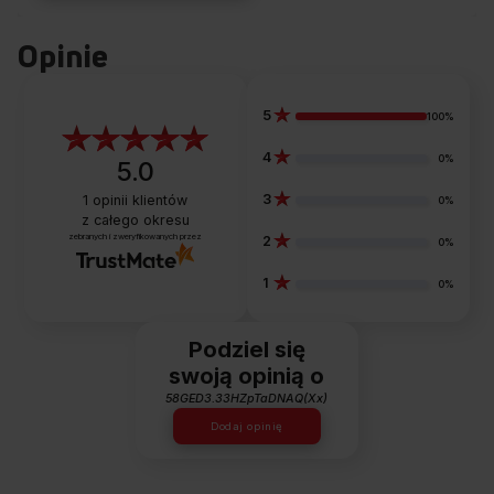
Opinie
5
100%
4
0%
5.0
3
1
opinii klientów
0%
z całego okresu
zebranych i zweryfikowanych przez
2
0%
1
0%
Podziel się
swoją opinią o
58GED3.33HZpTaDNAQ(Xx)
Dodaj opinię