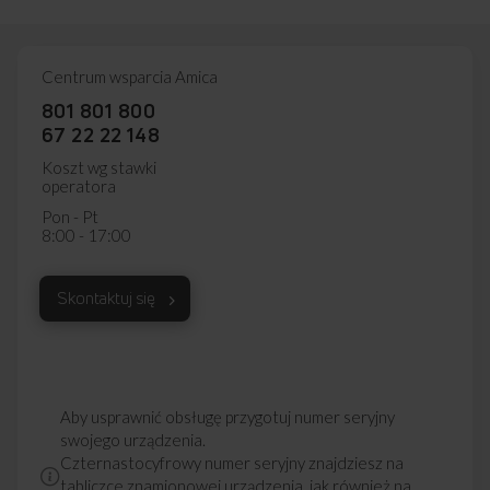
Centrum wsparcia Amica
801 801 800
67 22 22 148
Koszt wg stawki
operatora
Pon - Pt
8:00 - 17:00
Skontaktuj się
Aby usprawnić obsługę przygotuj numer seryjny
swojego urządzenia.
Czternastocyfrowy numer seryjny znajdziesz na
tabliczce znamionowej urządzenia, jak również na