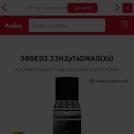
Sprawdź
X
AirFryer w prezencie!
D
58GED3.33HZpTaDNAQ(Xx)
KUCHNIA WOLNOSTOJĄCA GAZOWO-ELEKTRYCZNA
Przejdź
Pokaż produkt w 3D
na
koniec
galerii