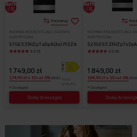
Dodaj
Porównaj
Por
do
KUCHNIA WOLNOSTOJĄCA GAZOWO-
KUCHNIA WOLNOSTOJĄCA G
Do
ELEKTRYCZNA
ELEKTRYCZNA
listy
ulubionych
57GE3.33HZpTaDpA(Xx) PIZZA
5.0 (1)
5.0 (5)
życzeń
1 749,00 zł
1 849,00 zł
174,90 zł x 10 rat 0%
184,90 zł x 10 rat 0%
RRSO
RRS
Karta
produktu
Dostępne
Dostępne
Dodaj do koszyka
Dodaj do koszy