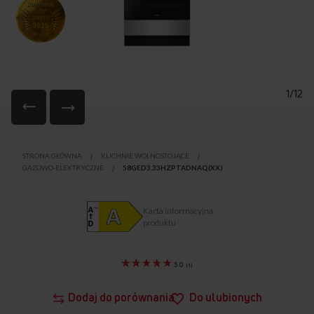
1/12
Przejdź
na
STRONA GŁÓWNA
KUCHNIE WOLNOSTOJĄCE
początek
GAZOWO-ELEKTRYCZNE
58GED3.33HZPTADNAQ(XX)
galerii
Karta informacyjna
produktu
5.0
(
1
)
Dodaj do porównania
Do ulubionych