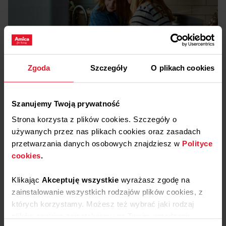
Zgoda
Szczegóły
O plikach cookies
Pliki
do pobrania
Szanujemy Twoją prywatność
Etykieta energetyczna
Strona korzysta z plików cookies. Szczegóły o
używanych przez nas plikach cookies oraz zasadach
Pobierz
Etykieta energetyczna
przetwarzania danych osobowych znajdziesz w
Polityce
cookies
.
Karta produktu
Klikając
Akceptuję wszystkie
wyrażasz zgodę na
zainstalowanie wszystkich rodzajów plików cookies, z
Pobierz
Karta produktu
których korzystamy. Możesz też wybrać jaki rodzaj
Pokaż więcej
plików cookies zainstalujemy na Twoim urządzeniu,