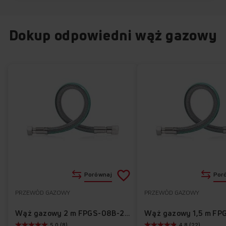
Dokup odpowiedni wąż gazowy
Dodaj
Porównaj
Por
do
PRZEWÓD GAZOWY
PRZEWÓD GAZOWY
Do
listy
ulubionych
Wąż gazowy 2 m FPGS-08B-200
5.0 (8)
4.8 (22)