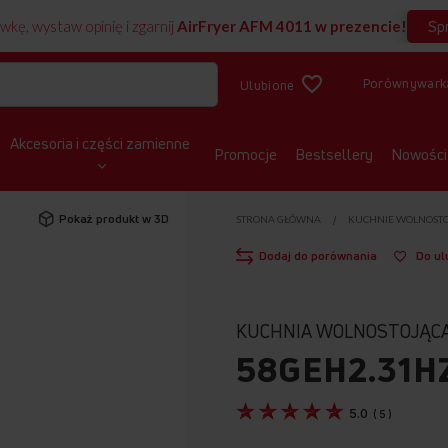
Sp
wkę, wystaw opinię i zgarnij
AirFryer AFM 4011 w prezencie!
Porównywark
Ulubione
Akcesoria i części zamienne
Promocje
Bestsellery
Nowości
Pokaż produkt w 3D
STRONA GŁÓWNA
KUCHNIE WOLNOST
Dodaj do porównania
Do ul
KUCHNIA WOLNOSTOJĄC
58GEH2.31H
5.0
(
5
)