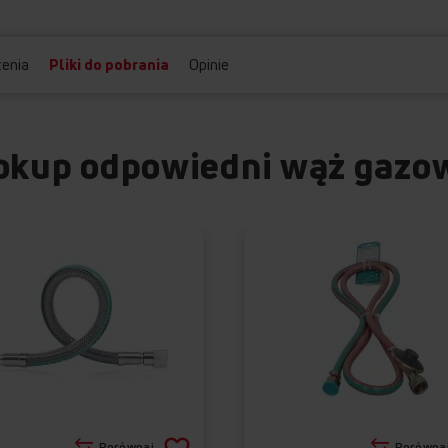
enia
Pliki do pobrania
Opinie
okup odpowiedni wąż gazo
Dodaj
Porównaj
Porówna