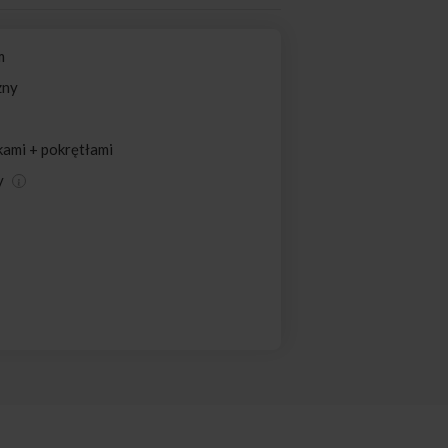
m
zny
kami + pokrętłami
y