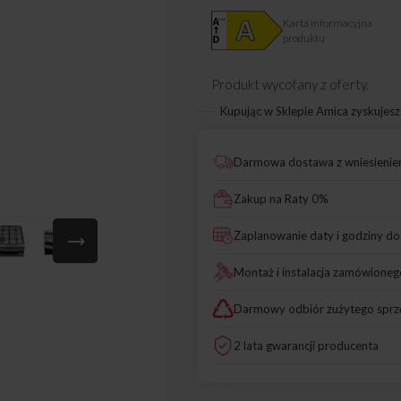
Karta informacyjna
produktu
Produkt wycofany z oferty.
Kupując w Sklepie Amica zyskujesz
Darmowa dostawa z wniesieni
Zakup na Raty 0%
Zaplanowanie daty i godziny d
Montaż i instalacja zamówioneg
Darmowy odbiór zużytego sprz
2 lata gwarancji producenta