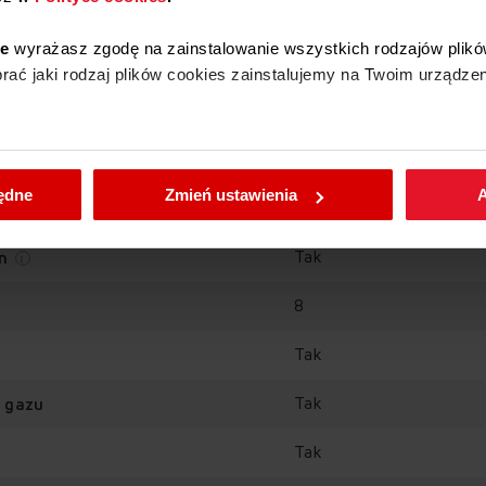
ie
wyrażasz zgodę na zainstalowanie wszystkich rodzajów plikó
ać jaki rodzaj plików cookies zainstalujemy na Twoim urządzen
Tak
enić wybrane przez Ciebie ustawienia plików cookies wchodząc
4 minuty
będne
Zmień ustawienia
A
Tak
Tak
an
8
Tak
Tak
 gazu
Tak