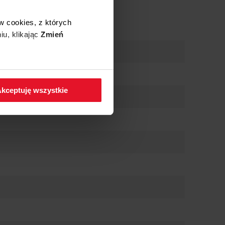
w cookies, z których
iu, klikając
Zmień
 w zakładkę
Polityka
kceptuję wszystkie