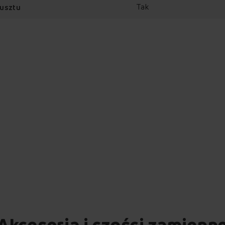
Tak
rusztu
Akcesoria i części zamienn