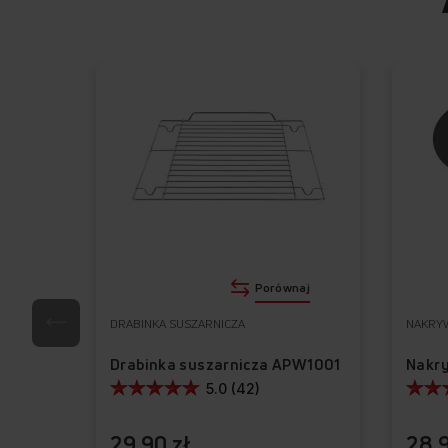
Porównaj
DRABINKA SUSZARNICZA
NAKRY
Drabinka suszarnicza APW1001
Nakry
5.0 (42)
29,90 zł
28,9