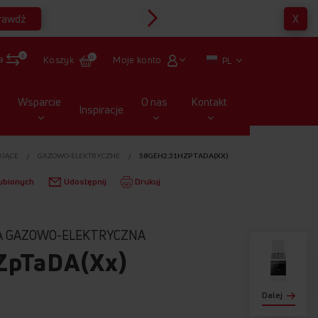
rawdź
X
Multirabaty
0
a
Moje konto
Koszyk
0
PL
Wsparcie
O nas
Kontakt
Inspiracje
OJĄCE
GAZOWO-ELEKTRYCZNE
58GEH2.31HZPTADA(XX)
ubionych
Udostępnij
Drukuj
A GAZOWO-ELEKTRYCZNA
ZpTaDA(Xx)
Dalej