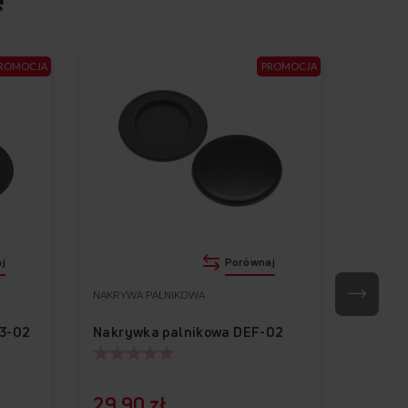
ROMOCJA
PROMOCJA
j
Porównaj
NAKRYWA PALNIKOWA
NAKRYW
3-02
Nakrywka palnikowa DEF-02
Nakryw
29,90 zł
29,9