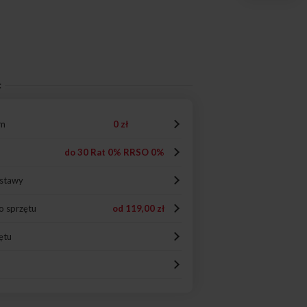
:
em
0 zł
do 30 Rat 0% RRSO 0%
ostawy
o sprzętu
od
119,00 zł
ętu