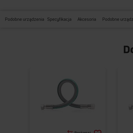
Podobne urządzenia
Specyfikacja
Akcesoria
Podobne urządz
D
Dodaj
Porównaj