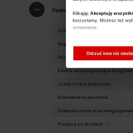
Funkcjonalność
Klikając
Akceptuję wszystk
korzystamy. Możesz też wybr
ustawienia.
Chłodny front (3 szyby)
W każdej chwili możesz zmi
Nagrzew w
cookies
.
Odrzuć inne niż niez
Palnik Wok
Emalia łatwoczyszcząca EasyCle
Liczba funkcji piekarnika
Równomierne pieczenie
Zabezpieczenie przeciwwypływowe
Przepisy na drzwiach