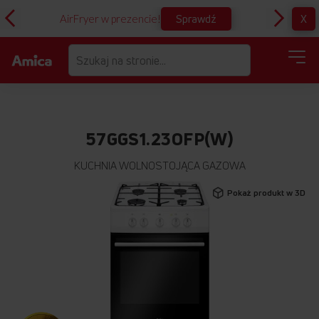
Sprawdź
X
AirFryer w prezencie!
D
57GGS1.23OFP(W)
KUCHNIA WOLNOSTOJĄCA GAZOWA
Przejdź
Pokaż produkt w 3D
na
koniec
galerii