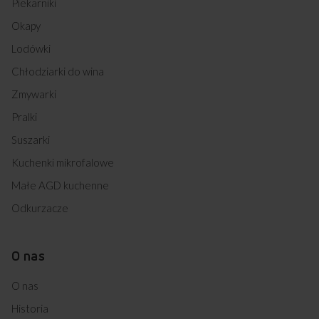
Piekarniki
Okapy
Lodówki
Chłodziarki do wina
Zmywarki
Pralki
Suszarki
Kuchenki mikrofalowe
Małe AGD kuchenne
Odkurzacze
O nas
O nas
Historia