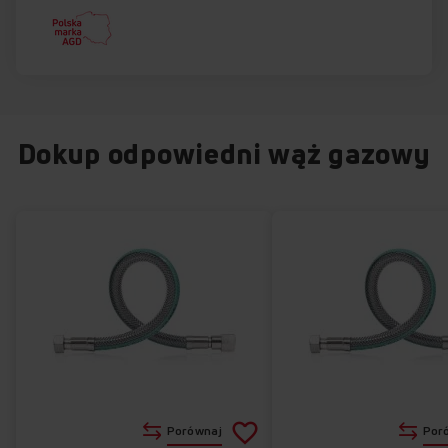
Dokup odpowiedni wąż gazowy
Dodaj
Porównaj
Por