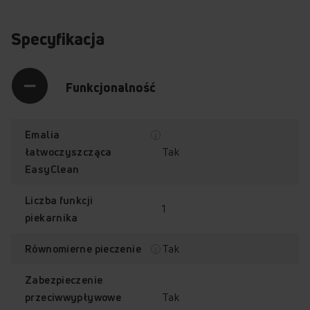
Ułatwiaj sobie życie! Nie trać zbyt dużo czasu na
sprzątanie! Spędź go z bliskimi lub rozwijając swoje
Specyfikacja
zainteresowania.
Funkcjonalność
Emalia
Tak
łatwoczyszcząca
EasyClean
Liczba funkcji
1
piekarnika
Tak
Równomierne pieczenie
Klasa energetyczna A
Zabezpieczenie
Tak
przeciwwypływowe
Płacenie rachunków za prąd to przykry obowiązek.