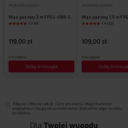
do
PRZEWÓD GAZOWY
PRZEWÓD GAZOWY
Do
listy
ulubionych
Wąż gazowy 2 m FPGS-08B-200
5.0 (8)
4.8 (22)
życzeń
119,00 zł
109,00 zł
Dostępne
Dostępne
Dodaj do koszyka
Dodaj do koszy
Zdjęcia i filmy w sekcji „Opis produktu” mają charakter
poglądowy i mogą nie przedstawiać dokładnie tego modelu
produktu.
Dla
Twojej wygody