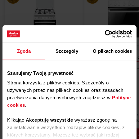
Zgoda
Szczegóły
O plikach cookies
Dodaj
Porównaj
Por
do
KUCHNIA WOLNOSTOJĄCA GAZOWA
KUCHNIA WOLNOSTOJĄCA G
Do
Szanujemy Twoją prywatność
listy
ulubionych
57GGH5.33HZpMs(W)
58GGD1.23ZOFPW
Strona korzysta z plików cookies. Szczegóły o
4.5 (3)
5.0 (9)
życzeń
używanych przez nas plikach cookies oraz zasadach
przetwarzania danych osobowych znajdziesz w
Polityce
cookies
.
1 399,00 zł
999,00 zł
139,90 zł x 10 rat 0%
99,90 zł x 10 rat 0%
RRSO
RRSO
Karta
Klikając
Akceptuję wszystkie
wyrażasz zgodę na
Najniższa cena: 1 049,00 zł
produktu
Dostępne
Dostępne
zainstalowanie wszystkich rodzajów plików cookies, z
Dodaj do koszyka
Dodaj do koszy
których korzystamy. Możesz też wybrać jaki rodzaj