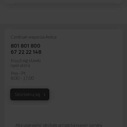
Centrum wsparcia Amica
801 801 800
67 22 22 148
Koszt wg stawki
operatora
Pon - Pt
8:00 - 17:00
Skontaktuj się
Aby usprawnić obsługę przygotuj numer seryjny