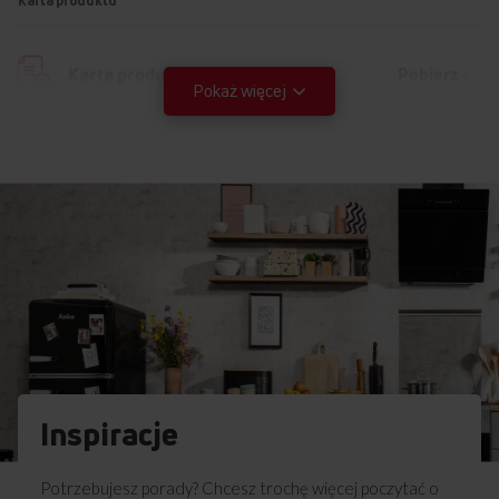
Karta produktu
Pobierz
Karta produktu
Pokaż więcej
Instrukcja użytkownika
Ostrzeżenia i informacje dotyczące
Pobierz
bezpieczeństwa
Pobierz
Skrócona instrukcja obsługi
Pobierz
Instrukcja obsługi
Inspiracje
Potrzebujesz porady? Chcesz trochę więcej poczytać o