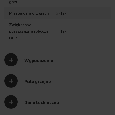
Kuchnia Amica to rozwiązanie gwarantujące mniejsze
gazu
zużycie energii elektrycznej. Teraz możesz gotować i piec,
ile dusza zapragnie: oszczędzasz Ty, zyskuje środowisko
Tak
Przepisy na drzwiach
naturalne!
Zwiększona
Tak
płaszczyzna robocza
rusztu
Wyposażenie
Pola grzejne
Równomierne pieczenie
Dane techniczne
Koniec z nieudanymi wypiekami! Twoje ciasta już nigdy nie