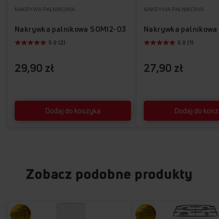
NAKRYWA PALNIKOWA
NAKRYWA PALNIKOWA
Nakrywka palnikowa SOMI2-03
Nakrywka palnikowa
5.0 (2)
5.0 (1)
Zabezpieczenie
przeciwwypływowe gazu
29,90 zł
27,90 zł
Kiedy palnik przypadkowo zgaśnie, może się
zrobić niebezpiecznie. Nie w przypadku płyt
gazowych Amica, w których zastosowano
Dodaj do koszyka
Dodaj do kos
specjalny zawór odcinający dopływ gazu.
Bezpieczeństwo ponad wszystko!
Zobacz podobne produkty