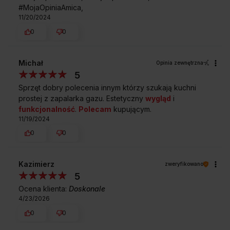
#MojaOpiniaAmica,
11/20/2024
0
0
Czy ten piekarnik ma opcję ustawienia
Michał
Opinia zewnętrzna
czasu pieczenia?
5
Sprzęt dobry polecenia innym którzy szukają kuchni
Czy czyszczenie drzwi piekarnika
prostej z zapalarka gazu. Estetyczny
wygląd
i
nie sprawia trudności?
funkcjonalność
.
Polecam
kupującym.
11/19/2024
Czy ta kuchnia zapewnia równomierne
0
0
pieczenie potraw?
Kazimierz
zweryfikowano
Jaką pojemność posiada komora
5
piekarnika?
Ocena klienta:
Doskonale
4/23/2026
0
0
Kupując w
Sklepie Amica
zyskujesz