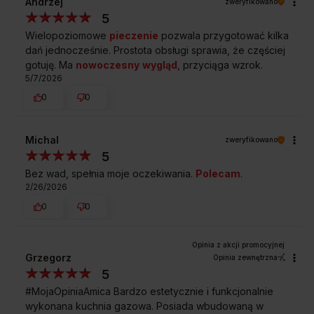
Andrzej
zweryfikowano
5
Wielopoziomowe
pieczenie
pozwala przygotować kilka
dań jednocześnie. Prostota obsługi sprawia, że częściej
gotuję. Ma
nowoczesny
wygląd
, przyciąga wzrok.
5/7/2026
0
0
ZABEZPIECZENIE PRZECIWWYPŁYWOWE GAZU
Michal
Bezpieczeństwo użytkowania
zweryfikowano
5
Bez wad, spełnia moje oczekiwania.
Polecam
.
Kiedy palnik przypadkowo zgaśnie, może się zrobić
2/26/2026
niebezpiecznie. Nie w przypadku płyt gazowych Amica,
w których zastosowano specjalny zawór odcinający dopływ
0
0
gazu. Bezpieczeństwo ponad wszystko! Kiedy palnik
przypadkowo zgaśnie, może się zrobić niebezpiecznie.
Nie w przypadku płyt gazowych Amica, w których
Grzegorz
Opinia zewnętrzna
zastosowano specjalny zawór odcinający dopływ gazu.
Bezpieczeństwo ponad wszystko!
5
#MojaOpiniaAmica Bardzo estetycznie i funkcjonalnie
wykonana kuchnia gazowa. Posiada wbudowaną w