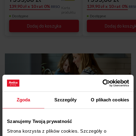
139,90 zł x 10 rat 0%
139,90 zł x 10 rat 0%
RRSO
RRS
Karta
produktu
Dostępne
Dostępne
Dodaj do koszyka
Dodaj do koszy
Zgoda
Szczegóły
O plikach cookies
Pliki
do pobrania
Szanujemy Twoją prywatność
Etykieta energetyczna
Strona korzysta z plików cookies. Szczegóły o