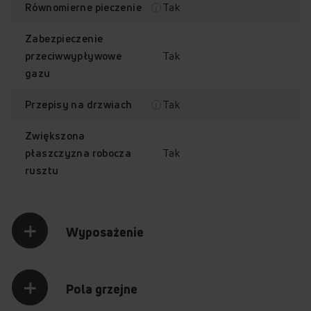
Tak
Równomierne pieczenie
Zabezpieczenie
Tak
przeciwwypływowe
Emalia
Klasa energetyczna A
gazu
łatwoczyszcząca
EasyClean
Tak
Przepisy na drzwiach
Zwiększona
Tak
płaszczyzna robocza
rusztu
Równomierne
Zabezpieczenie
pieczenie
przeciwwypływowe
gazu
Wyposażenie
Pola grzejne