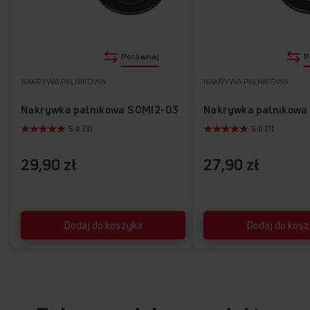
OTWÓRZ
WŁĄCZ
Porównaj
P
NAKRYWA PALNIKOWA
NAKRYWA PALNIKOWA
Nakrywka palnikowa SOMI2-03
Nakrywka palnikowa
Poznaj najważniejsze funkcje kuchni
58GGD1.23ZOFPW
5.0 (3)
5.0 (1)
29,90 zł
27,90 zł
Dodaj do koszyka
Dodaj do kos