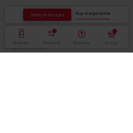
Kup stacjonarnie
Dodaj do koszyka
Wsparcie
Centrum Wsparcia
0
0
Usługi gwarancyjne
Produkty
Porównaj
Wsparcie
Koszyk
Usługi pogwarancyjne
Ubezpieczenie urządzenia
Regulamin zawarcia ubezpieczenia
Ogólne warunki ubezpieczenia
Znajdź sklep
Instrukcje i katalogi
Warunki gwarancji
FAQ
Etykiety energetyczne