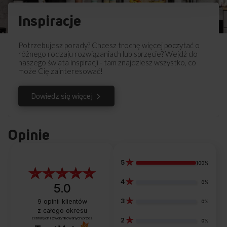
Inspiracje
Potrzebujesz porady? Chcesz trochę więcej poczytać o
różnego rodzaju rozwiązaniach lub sprzęcie? Wejdź do
naszego świata inspiracji - tam znajdziesz wszystko, co
może Cię zainteresować!
Dowiedz się więcej
Opinie
5
100%
RÓWNOMIERNE PIECZENIE
4
0%
5.0
Równo zarumienione wypieki
3
9
opinii klientów
0%
z całego okresu
Koniec z nieudanymi wypiekami! Twoje ciasta już nigdy
zebranych i zweryfikowanych przez
2
0%
nie będą niedopieczone w środku ani przypalone po bokach.