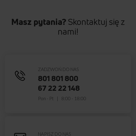
Masz pytania?
Skontaktuj się z
nami!
Darmowa dostawa
Wybór daty i godziny
z wniesieniem
dostawy
ZADZWOŃ DO NAS
801 801 800
Zakup na Raty 0%
Montaż i instalacja
67 22 22 148
urządzenia
Pon - Pt
8:00 - 18:00
Darmowy odbiór
2 lata gwarancji
zużytego sprzętu
producenta
NAPISZ DO NAS