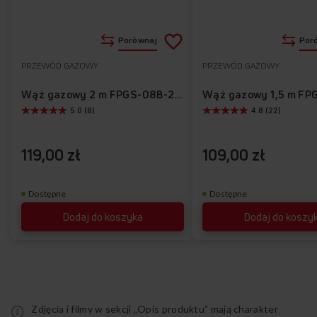
Dodaj
Porównaj
Por
do
PRZEWÓD GAZOWY
PRZEWÓD GAZOWY
Do
listy
ulubionych
Wąż gazowy 2 m FPGS-08B-200
5.0 (8)
4.8 (22)
życzeń
119,00 zł
109,00 zł
Dostępne
Dostępne
Dodaj do koszyka
Dodaj do koszy
Zdjęcia i filmy w sekcji „Opis produktu” mają charakter