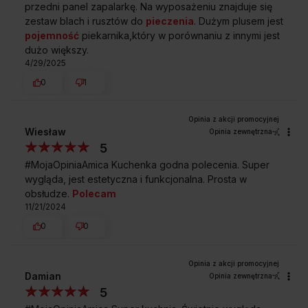
przedni panel zapalarkę. Na wyposażeniu znajduje się
zestaw blach i rusztów do
pieczenia
. Dużym plusem jest
pojemność
piekarnika,który w porównaniu z innymi jest
Przedstawione grafiki urządzenia są wizualizacją i mogą różnić
się od oryginału.
dużo większy.
4/29/2025
0
1
Przepisy na drzwiach
Praktyczny poradnik z parametrami pieczenia
Wiesław
Opinia zewnętrzna
na wewnętrznej stronie drzwi.
5
#MojaOpiniaAmica Kuchenka godna polecenia. Super
wygląda, jest estetyczna i funkcjonalna. Prosta w
obsłudze.
Polecam
Sprawdź wymiary kuchni
11/21/2024
58GGD1.23ZOFPW
0
0
Damian
Opinia zewnętrzna
5
A