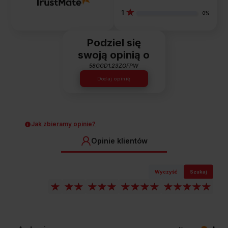
Rozwiązanie wykorzystane w piekarnikach Amica zapewnia
1
0%
odpowiednią cyrkulację powietrza wewnątrz komory. Dzięki
temu masz pewność, że Twoje ciasta będą równo
zarumienione i wypieczone.
Podziel się
swoją opinią o
58GGD1.23ZOFPW
Dodaj opinię
Jak zbieramy opinie?
Opinie klientów
Wyczyść
Szukaj