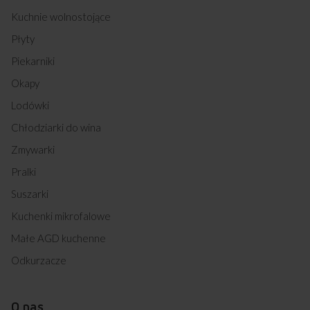
Kuchnie wolnostojące
Płyty
Piekarniki
Okapy
Lodówki
Chłodziarki do wina
Zmywarki
Pralki
Suszarki
Kuchenki mikrofalowe
Małe AGD kuchenne
Odkurzacze
O nas