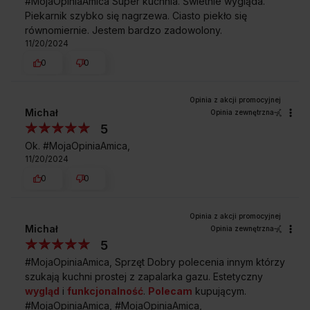
#MojaOpiniaAmica Super kuchnia. Świetnie wygląda.
50,0 cm
Piekarnik szybko się nagrzewa. Ciasto piekło się
SZEROKOŚĆ
równomiernie. Jestem bardzo zadowolony.
11/20/2024
B
0
0
60,0 cm
GŁĘBOKOŚĆ
Michał
Opinia zewnętrzna
C
5
85,0 cm
Ok. #MojaOpiniaAmica,
WYSOKOŚĆ
11/20/2024
0
0
Przedstawiony rysunek ma charakter poglądowy, może różnić
Michał
Opinia zewnętrzna
się od oryginału. Rysunek przedstawia wymiary netto.
5
#MojaOpiniaAmica, Sprzęt Dobry polecenia innym którzy
szukają kuchni prostej z zapalarka gazu. Estetyczny
Najczęściej zadawane
pytania
wygląd
i
funkcjonalność
.
Polecam
kupującym.
#MojaOpiniaAmica, #MojaOpiniaAmica,