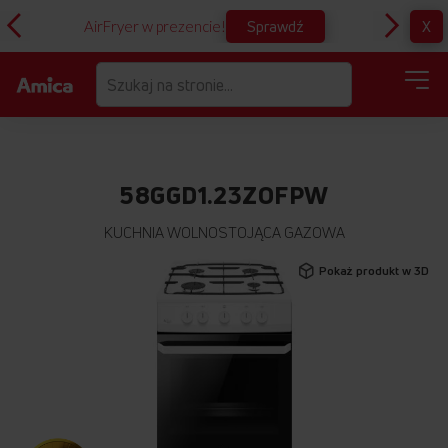
Sprawdź
X
AirFryer w prezencie!
D
58GGD1.23ZOFPW
KUCHNIA WOLNOSTOJĄCA GAZOWA
Przejdź
Pokaż produkt w 3D
na
koniec
galerii