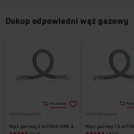
Dokup odpowiedni wąż gazowy
Dodaj
Porównaj
Por
do
PRZEWÓD GAZOWY
PRZEWÓD GAZOWY
Do
listy
ulubionych
Wąż gazowy 2 m FPGS-08B-200
5.0 (8)
4.8 (22)