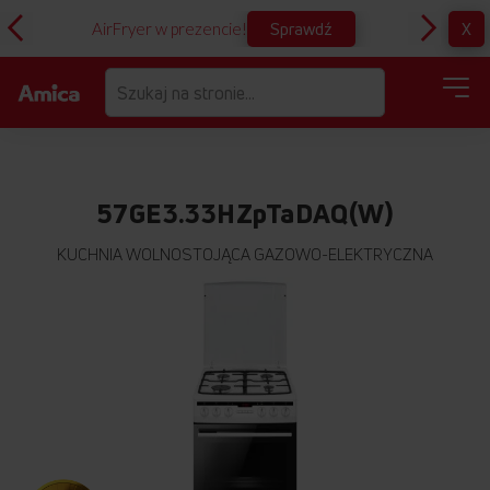
Sprawdź
X
AirFryer w prezencie!
D
57GE3.33HZpTaDAQ(W)
KUCHNIA WOLNOSTOJĄCA GAZOWO-ELEKTRYCZNA
Przejdź
na
koniec
galerii