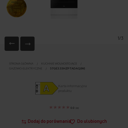
1/3
Przejdź
na
STRONA GŁÓWNA
KUCHNIE WOLNOSTOJĄCE
początek
GAZOWO-ELEKTRYCZNE
57GE3.33HZPTADAQ(W)
galerii
Karta informacyjna
produktu
0.0
(
0
)
Dodaj do porównania
Do ulubionych