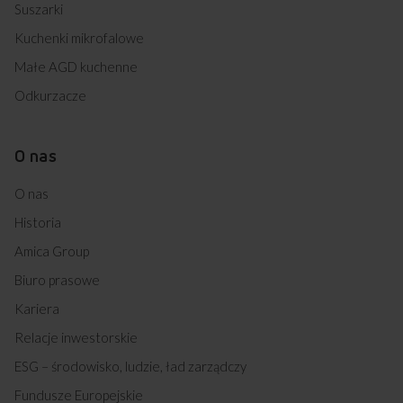
Suszarki
Kuchenki mikrofalowe
Małe AGD kuchenne
Odkurzacze
O nas
O nas
Historia
Amica Group
Biuro prasowe
Kariera
Relacje inwestorskie
ESG – środowisko, ludzie, ład zarządczy
Fundusze Europejskie