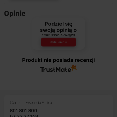
Opinie
Podziel się
swoją opinią o
57GE3.33HZpTaDAQ(W)
Dodaj opinię
Produkt nie posiada recenzji
Centrum wsparcia Amica
801 801 800
67 22 22 148