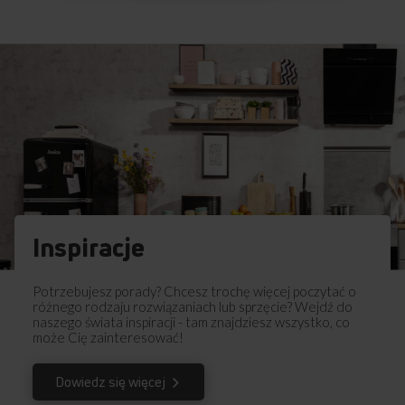
Instrukcja użytkownika
Ostrzeżenia i informacje dotyczące
Pobierz
bezpieczeństwa
Pobierz
Skrócona instrukcja obsługi
Pobierz
Instrukcja obsługi
Inspiracje
Potrzebujesz porady? Chcesz trochę więcej poczytać o
różnego rodzaju rozwiązaniach lub sprzęcie? Wejdź do
naszego świata inspiracji - tam znajdziesz wszystko, co
może Cię zainteresować!
Dowiedz się więcej