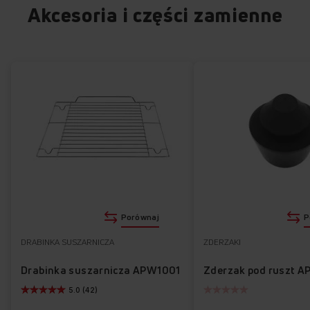
Akcesoria i części zamienne
Porównaj
P
DRABINKA SUSZARNICZA
ZDERZAKI
Drabinka suszarnicza APW1001
Zderzak pod ruszt A
5.0 (42)