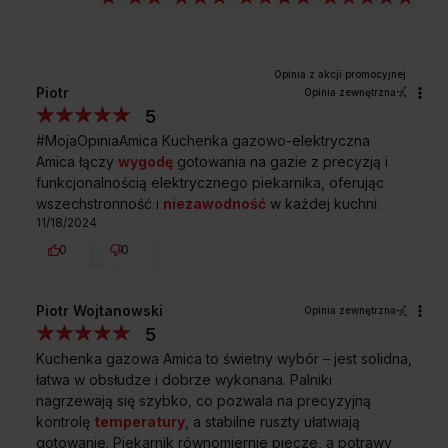
Piotr
Opinia zewnętrzna
5
#MojaOpiniaAmica Kuchenka gazowo-elektryczna
Amica łączy
wygodę
gotowania na gazie z precyzją i
funkcjonalnością elektrycznego piekarnika, oferując
wszechstronność i
niezawodność
w każdej kuchni.
11/18/2024
KLASA ENERGETYCZNA A
0
0
Oszczędność energii i pieniędzy
Piotr Wojtanowski
Opinia zewnętrzna
Płacenie rachunków za prąd to przykry obowiązek. Kuchnia
5
Amica to rozwiązanie gwarantujące mniejsze zużycie energii
Kuchenka gazowa Amica to świetny wybór – jest solidna,
elektrycznej. Teraz możesz gotować i piec, ile dusza zapragnie:
łatwa w obsłudze i dobrze wykonana. Palniki
oszczędzasz Ty, zyskuje środowisko naturalne!
nagrzewają się szybko, co pozwala na precyzyjną
kontrolę
temperatury
, a stabilne ruszty ułatwiają
gotowanie. Piekarnik równomiernie piecze, a potrawy