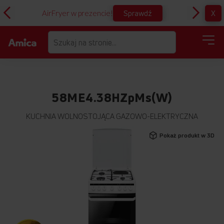
Sprawdź
X
AirFryer w prezencie!
D
58ME4.38HZpMs(W)
KUCHNIA WOLNOSTOJĄCA GAZOWO-ELEKTRYCZNA
Przejdź
Pokaż produkt w 3D
na
koniec
galerii