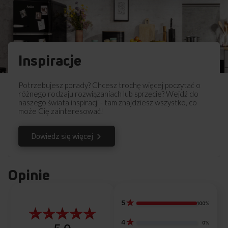
Inspiracje
Potrzebujesz porady? Chcesz trochę więcej poczytać o
różnego rodzaju rozwiązaniach lub sprzęcie? Wejdź do
naszego świata inspiracji - tam znajdziesz wszystko, co
może Cię zainteresować!
Dowiedz się więcej
Opinie
EMALIA ŁATWOCZYSZCZĄCA EASYCLEAN
Łatwa w czyszczeniu emalia
5
100%
4
0%