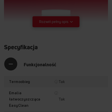
Rozwiń pełny opis
Specyfikacja
Funkcjonalność
Tak
Termoobieg
Emalia
Tak
łatwoczyszcząca
EasyClean