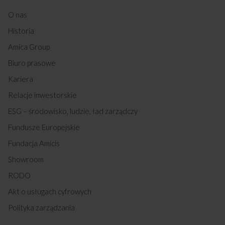
O nas
Darmowa dostawa
Wybór daty i godziny
Historia
z wniesieniem
dostawy
Amica Group
Biuro prasowe
Zakup na Raty 0%
Montaż i instalacja
Kariera
urządzenia
Relacje inwestorskie
ESG – środowisko, ludzie, ład zarządczy
Fundusze Europejskie
Darmowy odbiór
2 lata gwarancji
zużytego sprzętu
producenta
Fundacja Amicis
Showroom
RODO
Akt o usługach cyfrowych
Polityka zarządzania