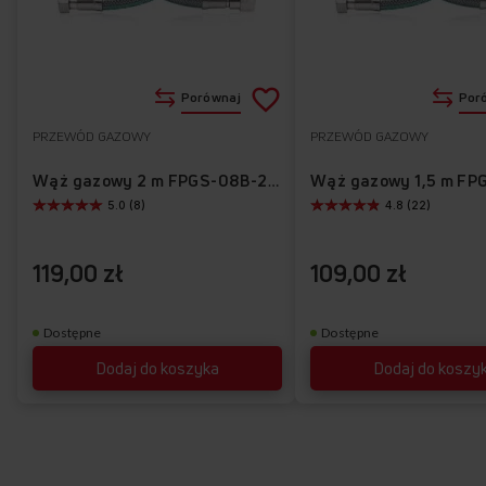
Dodaj
Porównaj
Por
do
PRZEWÓD GAZOWY
PRZEWÓD GAZOWY
Do
listy
ulubionych
Wąż gazowy 2 m FPGS-08B-200
5.0 (8)
4.8 (22)
życzeń
119,00 zł
109,00 zł
Dostępne
Dostępne
Dodaj do koszyka
Dodaj do koszy