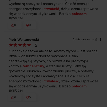
wychodzą soczyste i aromatyczne. Całość cechuje
energooszczędność i
trwałość
, dzięki czemu sprawdza
Przedstawione grafiki urządzenia są wizualizacją i mogą różnić
się w codziennym użytkowaniu. Bardzo
polecam
!
się od oryginału.
11/15/2024
0
0
Piotr Wojtanowski
Opinia zewnętrzna
Równomierne pieczenie
5
Idealna dystrybucja ciepła sprawia, że dania
Kuchenka gazowa Amica to świetny wybór – jest solidna,
wypiekają się równomiernie.
łatwa w obsłudze i dobrze wykonana. Palniki
Zabezpieczenie przeciwwypływowe gazu
nagrzewają się szybko, co pozwala na precyzyjną
Kiedy płomień palnika przypadkowo zgaśnie,
kontrolę
temperatury
, a stabilne ruszty ułatwiają
specjalny zawór automatycznie odetnie dopływ
gotowanie. Piekarnik równomiernie piecze, a potrawy
gazu, gwarantując bezpieczeństwo.
wychodzą soczyste i aromatyczne. Całość cechuje
Elektryczny zapalacz gazu w pokrętle
energooszczędność i
trwałość
, dzięki czemu sprawdza
Aby uruchomić palnik wystarczy wcisnąć i przekręcić
się w codziennym użytkowaniu. Bardzo
polecam
!
Rozwiń wszystkie
pokrętło.
11/15/2024
Nakrywa lakierowana
0
0
Ochronna nakrywa zapewnia bezpieczeństwo
Sprawdź wymiary kuchni
i komfort użytkowania.