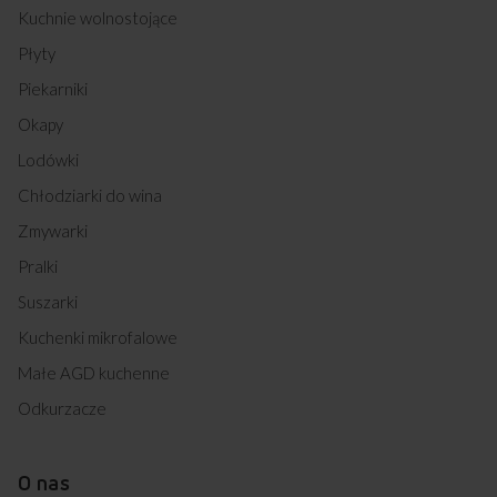
zasilającego?
Kuchnie wolnostojące
Płyty
Czy ta kuchnia zapewnia równomierne
Piekarniki
pieczenie potraw?
Okapy
Czy czyszczenie drzwi piekarnika
Lodówki
nie sprawia trudności?
Chłodziarki do wina
Jaką pojemność posiada komora
Zmywarki
piekarnika?
Pralki
Suszarki
Kuchenki mikrofalowe
Kupując w
Sklepie Amica
zyskujesz
Małe AGD kuchenne
Odkurzacze
O nas