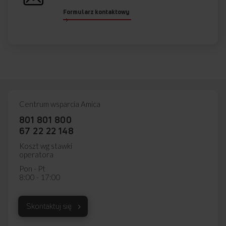
60,0 cm
Formularz kontaktowy
GŁĘBOKOŚĆ
C
85,0 cm
WYSOKOŚĆ
Centrum wsparcia Amica
Przedstawiony rysunek ma charakter poglądowy, może różnić
801 801 800
się od oryginału. Rysunek przedstawia wymiary netto.
67 22 22 148
Koszt wg stawki
operatora
Najczęściej zadawane
pytania
Pon - Pt
8:00 - 17:00
Skontaktuj się