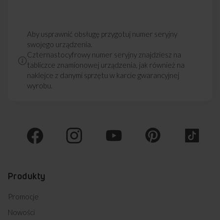
Aby usprawnić obsługę przygotuj numer seryjny
swojego urządzenia.
Czternastocyfrowy numer seryjny znajdziesz na
tabliczce znamionowej urządzenia, jak również na
naklejce z danymi sprzętu w karcie gwarancyjnej
wyrobu.
Produkty
Promocje
Czy ta płyta gazowa posiada wtyczkę
Nowości
do gniazdka 230v i jaka jest długość kabla