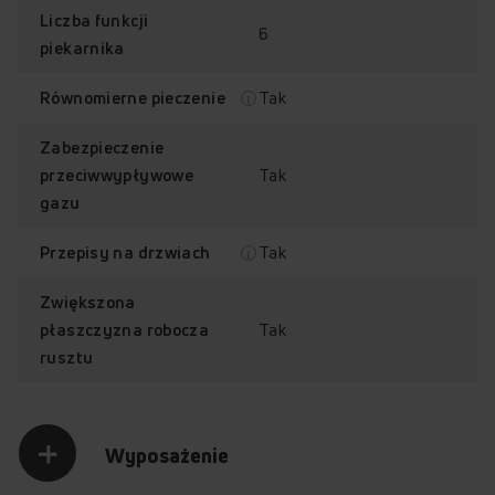
Liczba funkcji
6
piekarnika
Tak
Równomierne pieczenie
Termoobieg
Czyszczenie parowe
Zabezpieczenie
Tak
przeciwwypływowe
gazu
Tak
Przepisy na drzwiach
Zwiększona
Emalia
Klasa energetyczna A
Tak
płaszczyzna robocza
łatwoczyszcząca
EasyClean
rusztu
Wyposażenie
Sprawdź, jak działa kuchnia