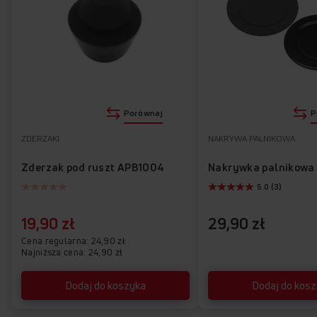
OTWÓRZ
WŁĄCZ
Poznaj najważniejsze funkcje kuchni
Porównaj
P
58ME4.38HZpMs(W)
ZDERZAKI
NAKRYWA PALNIKOWA
Zderzak pod ruszt APB1004
Nakrywka palnikowa
5.0 (3)
19,90 zł
29,90 zł
Cena regularna
24,90 zł
Najniższa cena: 24,90 zł
Dodaj do koszyka
Dodaj do kos