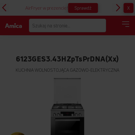
Sprawdź
X
AirFryer w prezencie!
Pr
6123GES3.43HZpTsPrDNA(Xx)
KUCHNIA WOLNOSTOJĄCA GAZOWO-ELEKTRYCZNA
Przejdź
na
koniec
galerii