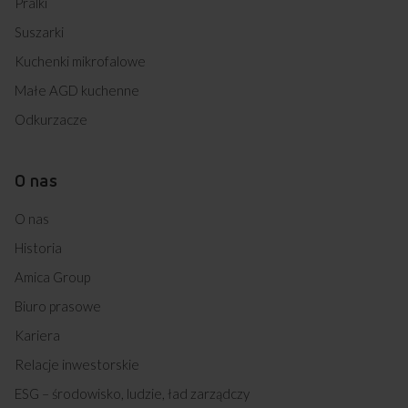
Pralki
Suszarki
Kuchenki mikrofalowe
Małe AGD kuchenne
Odkurzacze
O nas
O nas
Historia
Amica Group
Biuro prasowe
Kariera
Relacje inwestorskie
ESG – środowisko, ludzie, ład zarządczy