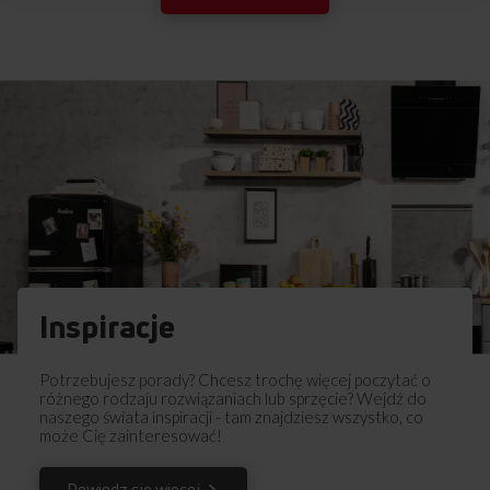
Instrukcja użytkownika
Ostrzeżenia i informacje dotyczące
Pobierz
bezpieczeństwa
Pobierz
Skrócona instrukcja obsługi
Pobierz
Instrukcja obsługi
Inspiracje
Potrzebujesz porady? Chcesz trochę więcej poczytać o
różnego rodzaju rozwiązaniach lub sprzęcie? Wejdź do
naszego świata inspiracji - tam znajdziesz wszystko, co
może Cię zainteresować!
Dowiedz się więcej