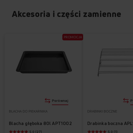
Akcesoria i części zamienne
PROMOCJA
Porównaj
P
BLACHA DO PIEKARNIKA
DRABINKI BOCZNE
Blacha głęboka 80l APT1002
Drabinka boczna AP
5.0 (27)
5.0 (1)