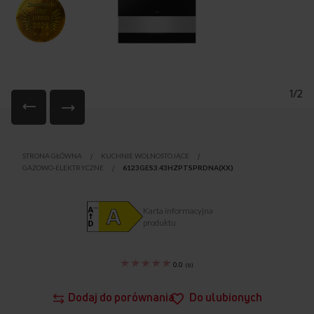
1/2
Przejdź
na
STRONA GŁÓWNA
KUCHNIE WOLNOSTOJĄCE
początek
GAZOWO-ELEKTRYCZNE
6123GES3.43HZPTSPRDNA(XX)
galerii
Karta informacyjna
produktu
0.0
(
0
)
Dodaj do porównania
Do ulubionych