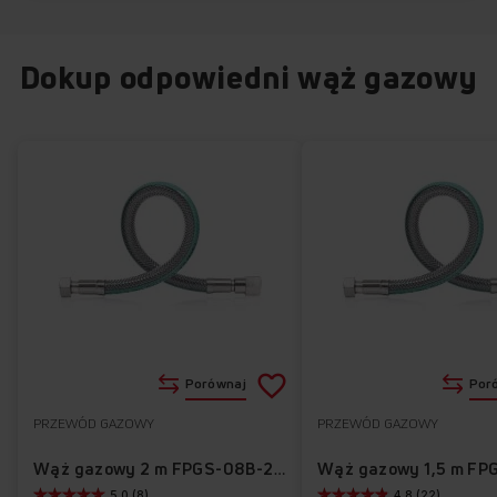
Dokup odpowiedni wąż gazowy
Dodaj
Porównaj
Por
do
PRZEWÓD GAZOWY
PRZEWÓD GAZOWY
Do
listy
ulubionych
Wąż gazowy 2 m FPGS-08B-200
5.0 (8)
4.8 (22)