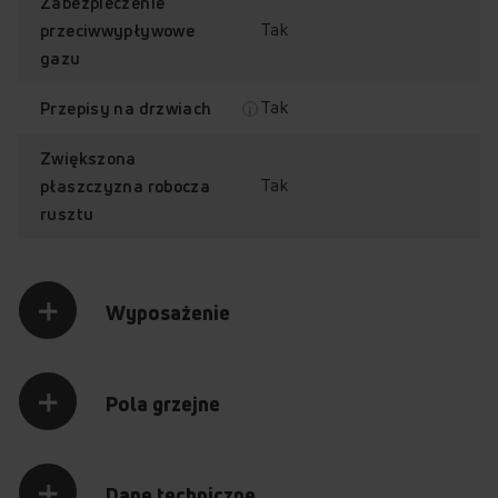
Zabezpieczenie
Tak
przeciwwypływowe
gazu
Tak
Przepisy na drzwiach
Czyszczenie parowe
Emalia
łatwoczyszcząca
Zwiększona
EasyClean
Tak
płaszczyzna robocza
rusztu
Sprawdź, jak działa kuchnia
Wyposażenie
Amica 617GE2.33HZpTaNQ(Xx)
Przytrzymaj palec na punkcie z plusem, aby odkryć jego
Pola grzejne
zawartość.
Dane techniczne