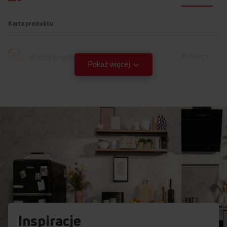
Funkcja termoobiegu polega na wprowadzeniu w ruch
Karta produktu
gorącego powietrza, dzięki czemu w każdej części piekarnika
panuje równomierna temperatura. Uzyskujemy to stosując
grzałkę dolną i górną lub grzałkę pierścieniową. Każda kuchnia
posiadająca termoobieg wyposażona jest w wentylator, który
Pobierz
Karta produktu
Pokaż więcej
równomiernie rozprowadza powietrze po komorze piekarnika.
Instrukcja użytkownika
Ostrzeżenia i informacje dotyczące
Pobierz
bezpieczeństwa
Pobierz
Skrócona instrukcja obsługi
Pobierz
Instrukcja obsługi
Inspiracje