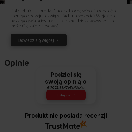
Potrzebujesz porady? Chcesz trochę więcej poczytać o
różnego rodzaju rozwiązaniach lub sprzęcie? Wejdź do
naszego świata inspiracji - tam znajdziesz wszystko, co
może Cię zainteresować!
Dowiedz się więcej
Opinie
CZYSZCZENIE PAROWE
Podziel się
Czystość bez chemii
swoją opinią o
617GE2.33HZpTaNQ(Xx)
Z funkcją czyszczenia parowego mycie piekarnika nie będzie już
Dodaj opinię
tak uciążliwe. Para zmiękcza zabrudzenia, a czyszczenie
ogranicza się do wlania 1 szklanki wody na blachę, ustawieniu
piekarnika na 50°C i pozostawieniu urządzenia na 30 minut.
Produkt nie posiada recenzji
Brud zmiękczony przez parę z łatwością usuniemy z całego
piekarnika przy pomocy gąbki z wodą i płynem do mycia naczyń.
Tłuste plamy i inne zabrudzenia znikną bez użycia szkodliwej
chemii