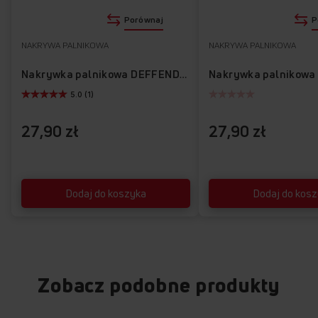
Poznaj najważniejsze funkcje kuchni
Porównaj
P
617GE2.33HZpTaNQ(Xx)
NAKRYWA PALNIKOWA
NAKRYWA PALNIKOWA
Nakrywka palnikowa DEFFENDI-04
5.0 (1)
27,90 zł
27,90 zł
Dodaj do koszyka
Dodaj do kos
Zobacz podobne produkty