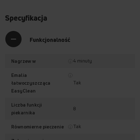
Specyfikacja
Funkcjonalność
4 minuty
Nagrzew w
Emalia
Tak
łatwoczyszcząca
EasyClean
Liczba funkcji
8
piekarnika
Nagrzew w 4 min
Termoobieg
Tak
Równomierne pieczenie