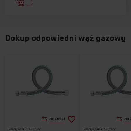
Dokup odpowiedni wąż gazowy
Dodaj
Porównaj
Por
do
PRZEWÓD GAZOWY
PRZEWÓD GAZOWY
Do