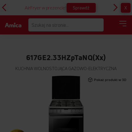
Sprawdź
X
AirFryer w prezencie!
D
617GE2.33HZpTaNQ(Xx)
KUCHNIA WOLNOSTOJĄCA GAZOWO-ELEKTRYCZNA
Przejdź
Pokaż produkt w 3D
na
koniec
galerii