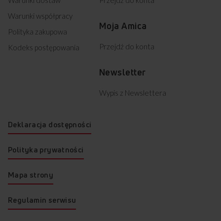
Darmowy odbiór
2 lata gwarancji
Warunki współpracy
zużytego sprzętu
producenta
Moja Amica
Polityka zakupowa
Przejdź do konta
Kodeks postępowania
Newsletter
Wypis z Newslettera
Deklaracja dostępności
Polityka prywatności
Mapa strony
Regulamin serwisu