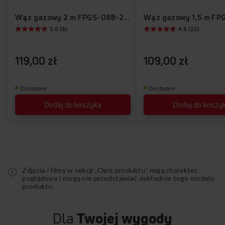
listy
ulubionych
Wąż gazowy 2 m FPGS-08B-200
5.0 (8)
4.8 (22)
życzeń
119,00 zł
109,00 zł
Dostępne
Dostępne
Dodaj do koszyka
Dodaj do koszy
Zdjęcia i filmy w sekcji „Opis produktu” mają charakter
poglądowy i mogą nie przedstawiać dokładnie tego modelu
produktu.
Dla
Twojej wygody