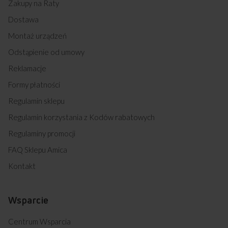
Zakupy na Raty
Dostawa
Najczęściej zadawane
pytania
Montaż urządzeń
Odstąpienie od umowy
Reklamacje
Formy płatności
Regulamin sklepu
Czy ten piekarnik ma opcję ustawienia
czasu pieczenia?
Regulamin korzystania z Kodów rabatowych
Regulaminy promocji
Czy czyszczenie drzwi piekarnika
FAQ Sklepu Amica
nie sprawia trudności?
Kontakt
Czy ta kuchnia zapewnia równomierne
pieczenie potraw?
Wsparcie
Jaką pojemność posiada komora
Centrum Wsparcia
piekarnika?