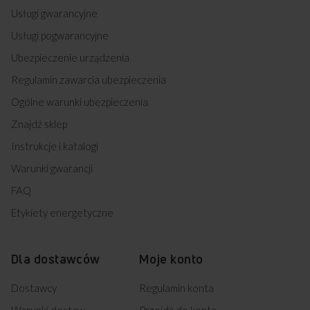
Usługi gwarancyjne
Usługi pogwarancyjne
Ubezpieczenie urządzenia
Kupując w
Sklepie Amica
zyskujesz
Regulamin zawarcia ubezpieczenia
Ogólne warunki ubezpieczenia
Znajdź sklep
Instrukcje i katalogi
Warunki gwarancji
Darmowa dostawa
Wybór daty i godziny
FAQ
z wniesieniem
dostawy
Etykiety energetyczne
Zakup na Raty 0%
Montaż i instalacja
Dla dostawców
Moje konto
urządzenia
Dostawcy
Regulamin konta
Warunki dostaw
Przejdź do konta