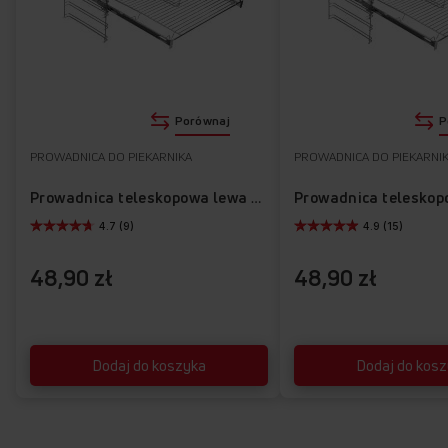
Porównaj
P
PROWADNICA DO PIEKARNIKA
PROWADNICA DO PIEKARNI
Prowadnica teleskopowa lewa APG1001
4.7 (9)
4.9 (15)
48,90 zł
48,90 zł
Dodaj do koszyka
Dodaj do kos