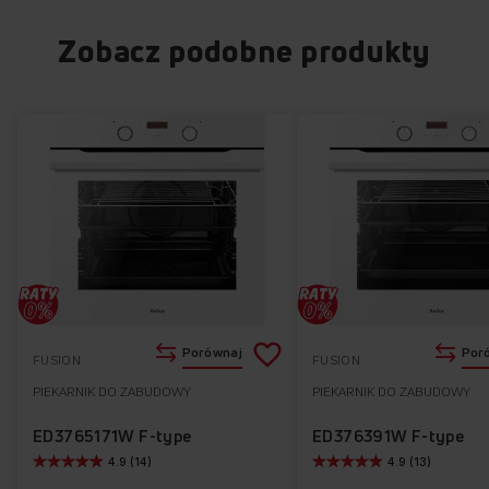
Zobacz podobne produkty
Dodaj
Porównaj
Por
FUSION
FUSION
do
PIEKARNIK DO ZABUDOWY
PIEKARNIK DO ZABUDOWY
Do
listy
ulubionych
ED3765171W F-type
ED376391W F-type
4.9 (14)
4.9 (13)
życzeń