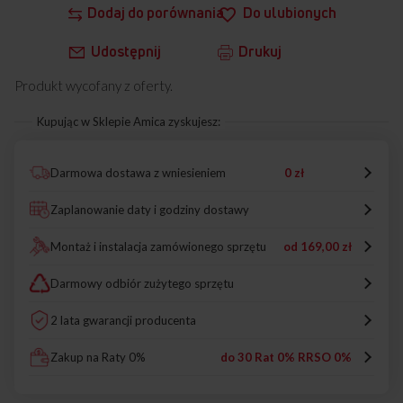
Dodaj do porównania
Do ulubionych
Udostępnij
Drukuj
Produkt wycofany z oferty.
Kupując w Sklepie Amica zyskujesz:
Darmowa dostawa z wniesieniem
0 zł
Zaplanowanie daty i godziny dostawy
Montaż i instalacja zamówionego sprzętu
od
169,00 zł
Darmowy odbiór zużytego sprzętu
2 lata gwarancji producenta
Zakup na Raty 0%
do 30 Rat 0% RRSO 0%