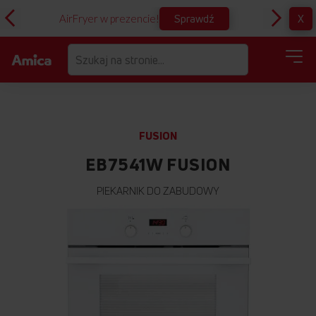
Sprawdź
X
AirFryer w prezencie!
D
FUSION
EB7541W FUSION
PIEKARNIK DO ZABUDOWY
Przejdź
na
koniec
galerii