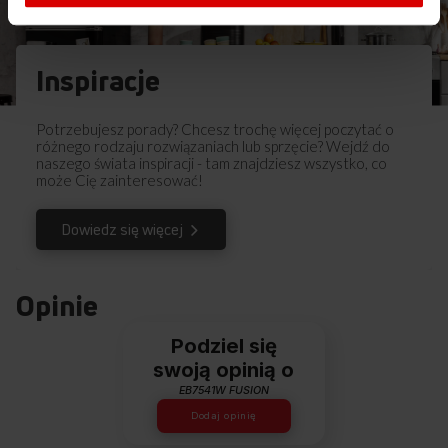
Inspiracje
Potrzebujesz porady? Chcesz trochę więcej poczytać o
różnego rodzaju rozwiązaniach lub sprzęcie? Wejdź do
naszego świata inspiracji - tam znajdziesz wszystko, co
może Cię zainteresować!
Dowiedz się więcej
Opinie
Podziel się
swoją opinią o
EB7541W FUSION
Dodaj opinię