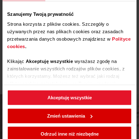
Etykieta energetyczna
Szanujemy Twoją prywatność
Strona korzysta z plików cookies. Szczegóły o
Pobierz
Etykieta energetyczna
używanych przez nas plikach cookies oraz zasadach
przetwarzania danych osobowych znajdziesz w
Polityce
Karta produktu
cookies
.
Klikając
Akceptuję wszystkie
wyrażasz zgodę na
Pobierz
Karta produktu
Pokaż więcej
zainstalowanie wszystkich rodzajów plików cookies, z
których korzystamy. Możesz też wybrać jaki rodzaj
Instrukcja użytkownika
plików cookies zainstalujemy na Twoim urządzeniu,
klikając
Zmień ustawienia.
Akceptuję wszystkie
Ostrzeżenia i informacje dotyczące
Pobierz
bezpieczeństwa
W każdej chwili możesz zmienić wybrane przez Ciebie
ustawienia plików cookies wchodząc w zakładkę
Pobierz
Instrukcja obsługi
Zmień ustawienia
Polityka cookies
.
Pobierz
Skrócona instrukcja obsługi
Odrzuć inne niż niezbędne