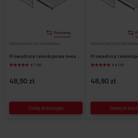
Porównaj
P
PROWADNICA DO PIEKARNIKA
PROWADNICA DO PIEKARNI
Prowadnica teleskopowa lewa APG1001
4.7 (9)
4.9 (15)
48,90 zł
48,90 zł
Dodaj do koszyka
Dodaj do kos