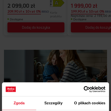
2 099,00 zł
1 999,00 zł
209,90 zł x 10 rat 0%
199,90 zł x 10 rat 0%
RRSO
RRS
Karta
Najniższa cena: 2 199,00 zł
produktu
Dostępne
Dostępne
Dodaj do koszyka
Dodaj do koszy
Pliki
do pobrania
Zgoda
Szczegóły
O plikach cookies