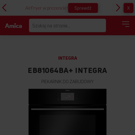
Sprawdź
X
AirFryer w prezencie!
D
INTEGRA
EB81064BA+ INTEGRA
PIEKARNIK DO ZABUDOWY
Przejdź
na
koniec
galerii