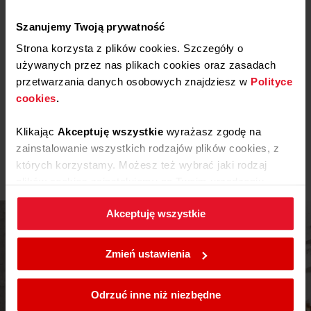
Etykieta energetyczna
Szanujemy Twoją prywatność
Pobierz
Etykieta energetyczna
Strona korzysta z plików cookies. Szczegóły o
używanych przez nas plikach cookies oraz zasadach
przetwarzania danych osobowych znajdziesz w
Polityce
Karta produktu
cookies
.
Pobierz
Karta produktu
Klikając
Akceptuję wszystkie
wyrażasz zgodę na
Pokaż więcej
zainstalowanie wszystkich rodzajów plików cookies, z
których korzystamy. Możesz też wybrać jaki rodzaj
Instrukcja użytkownika
plików cookies zainstalujemy na Twoim urządzeniu,
klikając
Zmień ustawienia.
Ostrzeżenia i informacje dotyczące
Akceptuję wszystkie
Pobierz
bezpieczeństwa
W każdej chwili możesz zmienić wybrane przez Ciebie
Pobierz
Instrukcja obsługi
ustawienia plików cookies wchodząc w zakładkę
Zmień ustawienia
Polityka cookies
.
Pobierz
Skrócona instrukcja obsługi
Odrzuć inne niż niezbędne