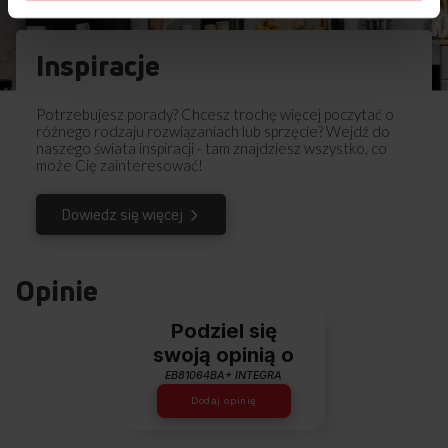
Inspiracje
Potrzebujesz porady? Chcesz trochę więcej poczytać o
różnego rodzaju rozwiązaniach lub sprzęcie? Wejdź do
naszego świata inspiracji - tam znajdziesz wszystko, co
może Cię zainteresować!
Dowiedz się więcej
Opinie
Podziel się
swoją opinią o
EB81064BA+ INTEGRA
Dodaj opinię