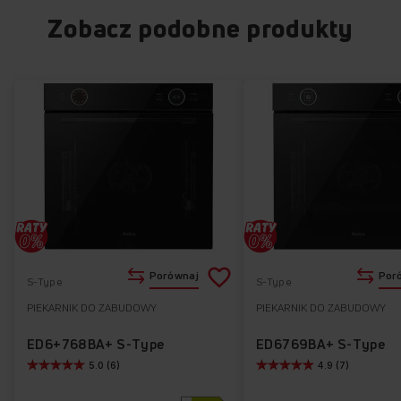
Zobacz podobne produkty
Dodaj
Porównaj
Por
S-Type
S-Type
do
PIEKARNIK DO ZABUDOWY
PIEKARNIK DO ZABUDOWY
Do
listy
ulubionych
ED6+768BA+ S-Type
ED6769BA+ S-Type
5.0 (6)
4.9 (7)
życzeń