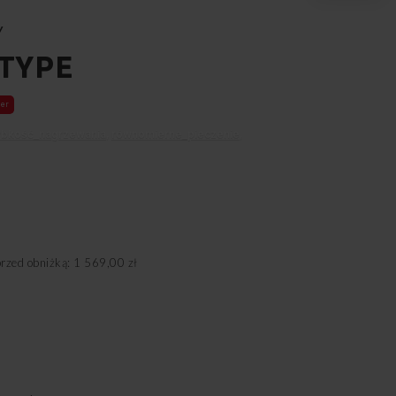
Y
-TYPE
ler
ybkość_nagrzewania
,
równomierne_pieczenie
,
przed obniżką: 1 569,00 zł