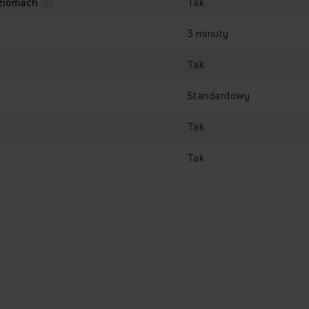
Tak
oziomach
3 minuty
Tak
Standardowy
Sprawdź, jak działa piekarni
Tak
Amica ED37618B X-TYPE
Tak