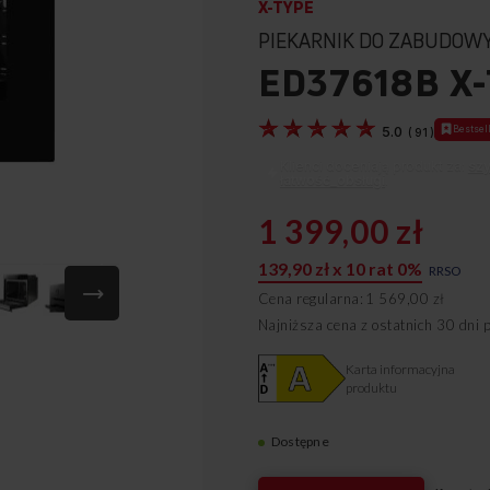
X-TYPE
PIEKARNIK DO ZABUDOW
ED37618B X
5.0
Bestsel
(
91
)
Klienci doceniają produkt za:
sz
łatwość_obsługi
.
1 399,00 zł
139,90 zł x 10 rat 0%
RRSO
Cena regularna
1 569,00 zł
Najniższa cena z ostatnich 30 dni 
Karta informacyjna
produktu
Dostępne
56914