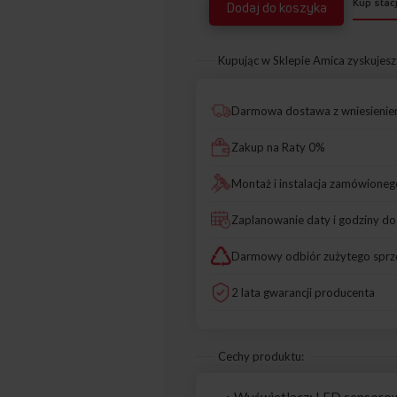
Kup stac
Dodaj do koszyka
Kupując w Sklepie Amica zyskujesz
Darmowa dostawa z wniesieni
Zakup na Raty 0%
Montaż i instalacja zamówioneg
Zaplanowanie daty i godziny d
Darmowy odbiór zużytego sprz
2 lata gwarancji producenta
Cechy produktu: