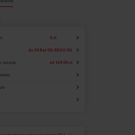
jonarnie
:
em
0 zł
do 30 Rat 0% RRSO 0%
o sprzętu
od
169,00 zł
ostawy
ętu