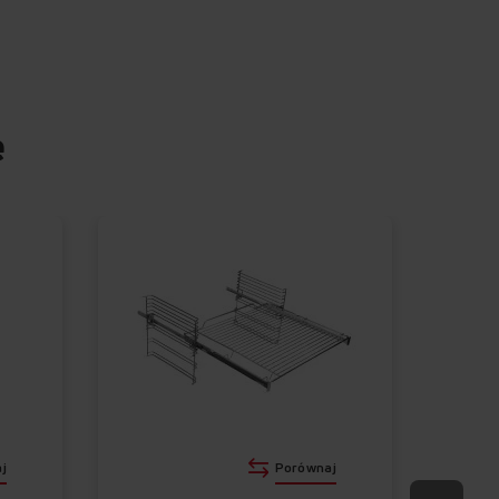
mknięta górna
stwa drzwi
e
zepisy
 drzwiach
j
Porównaj