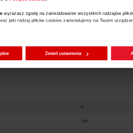
ieczenia
ie
wyrażasz zgodę na zainstalowanie wszystkich rodzajów plikó
ać jaki rodzaj plików cookies zainstalujemy na Twoim urządzen
Rozwiń pełny opis
em
®
enić wybrane przez Ciebie ustawienia plików cookies wchodząc
będne
Zmień ustawienia
A
11
Czyszczenie
Prowadnice
katalityczne
teleskopowe z funkcją
Tak
STOP