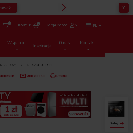
rawdź
X
Multirabaty
0
a
Moje konto
Koszyk
0
PL
Wsparcie
O nas
Kontakt
Inspiracje
ANDARDOWE
ED37618B X-TYPE
ubionych
Udostępnij
Drukuj
Dalej