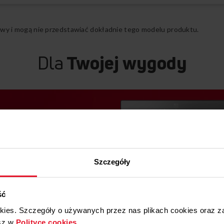
ądowy i mogą nie przedstawiać dokładnie tego modelu produktu.
Dla
Twojej wygody
Szczegóły
ść
okies. Szczegóły o używanych przez nas plikach cookies oraz 
sz w
Polityce cookies
.