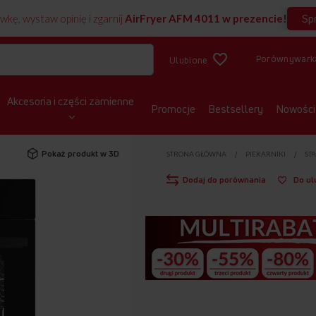
Sp
wkę, wystaw opinię i zgarnij
AirFryer AFM 4011 w prezencie!
Porównywark
Ulubione
Akcesoria i części zamienne
Promocje
Bestsellery
Nowości
Pokaż produkt w 3D
STRONA GŁÓWNA
PIEKARNIKI
ST
Dodaj do porównania
Do ul