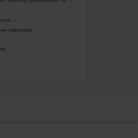
 z kontrolą czasu pieczenia (Ts)
tyczny
we i pokrętłami
zny