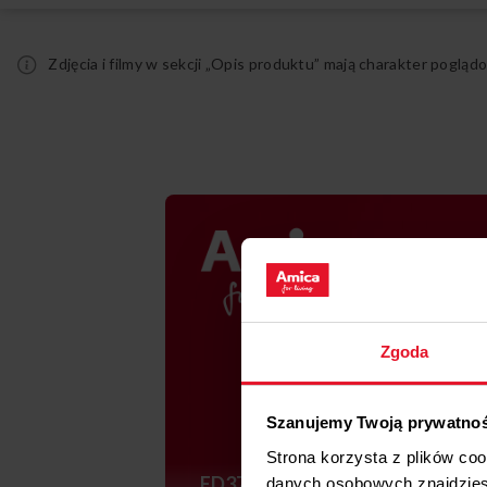
Zdjęcia i filmy w sekcji „Opis produktu” mają charakter pogl
Zgoda
Szanujemy Twoją prywatno
Strona korzysta z plików co
ED37618B X-TYPE
danych osobowych znajdzie