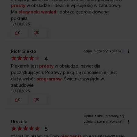
prosty
w obsłudze i idealnie wpisuje się w zabudowę.
Ma
elegancki
wygląd
i dobrze zaprojektowane
pokrętła.
12/31/2025
0
0
Piotr Siekto
opinia niezweryfikowana
4
Piekarnik jest
prosty
w obsłudze, nawet dla
początkujących. Potrawy pieką się rónomiernie i jest
duży wybór
programów
. Świetnie wygląda w
zabudowie.
12/31/2025
WYŚWIETLACZ LED SENSOROWY Z KONTROLĄ CZASU
0
0
PIECZENIA (TS)
Kontrola czasu pieczenia
Urszula
opinia niezweryfikowana
Tu klasyczne rozwiązania łączą się z funkcjonalnością.
5
Temperaturę i funkcję pieczenia w piekarniku ustawisz
#MojaOpiniaAmica Tryb
pieczenia
chleba sprawdza się