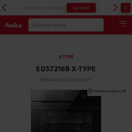
Sprawdź
X
AirFryer w prezencie!
D
X-TYPE
ED37216B X-TYPE
PIEKARNIK DO ZABUDOWY
Przejdź
Pokaż produkt w 3D
na
koniec
galerii