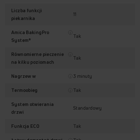
Liczba funkcji
11
piekarnika
Amica BakingPro
Tak
System®
Równomierne pieczenie
Tak
na kilku poziomach
Amica BakingPro
Nagrzew w 3 min.
3 minuty
Nagrzew w
System™
Tak
Termoobieg
System otwierania
Standardowy
drzwi
Tak
Funkcja ECO
Równomierne
Wyświetlacz
pieczenie na kilku
LED sensorowy