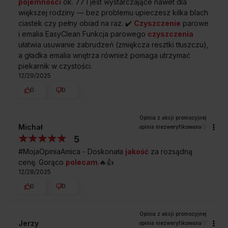
pojemności
ok. 77 l jest wystarczające nawet dla
większej rodziny — bez problemu upieczesz kilka blach
A
ciastek czy pełny obiad na raz. ✔️
Czyszczenie
parowe
59,5 cm
i emalia EasyClean Funkcja parowego
czyszczenia
SZEROKOŚĆ
ułatwia usuwanie zabrudzeń (zmiękcza resztki tłuszczu),
a gładka emalia wnętrza również pomaga utrzymać
piekarnik w czystości.
B
12/29/2025
57,0 cm
0
0
GŁĘBOKOŚĆ
C
Michał
opinia niezweryfikowana
59,5 cm
5
WYSOKOŚĆ
#MojaOpiniaAmica - Doskonała
jakość
za rozsądną
cenę. Gorąco
polecam
.🔥👍️
12/28/2025
0
0
Przedstawiony rysunek ma charakter poglądowy, może różnić
się od oryginału. Rysunek przedstawia wymiary netto.
Jerzy
opinia niezweryfikowana