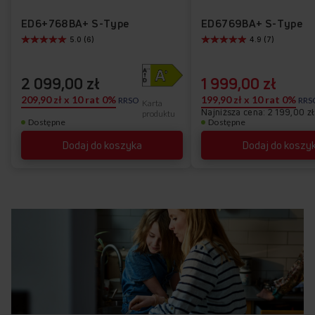
ED37216B X-TYPE
listy
ulubionych
ED6+768BA+ S-Type
ED6769BA+ S-Type
5.0 (6)
4.9 (7)
życzeń
2 099,00 zł
1 999,00 zł
209,90 zł x 10 rat 0%
199,90 zł x 10 rat 0%
RRSO
RRS
Karta
Najniższa cena: 2 199,00 zł
produktu
Dostępne
Dostępne
Dodaj do koszyka
Dodaj do koszy