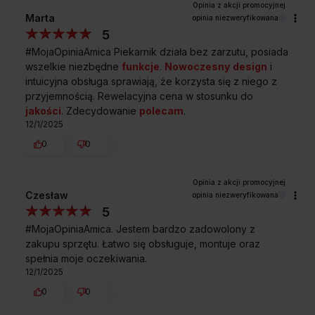
Kupując w
Sklepie Amica
zyskujesz
Marta
opinia niezweryfikowana
5
#MojaOpiniaAmica Piekarnik działa bez zarzutu, posiada
wszelkie niezbędne
funkcje
.
Nowoczesny
design
i
intuicyjna obsługa sprawiają, że korzysta się z niego z
przyjemnością. Rewelacyjna cena w stosunku do
jakości
. Zdecydowanie
polecam
.
Darmowa dostawa
Wybór daty i godziny
12/1/2025
z wniesieniem
dostawy
0
0
Czesław
opinia niezweryfikowana
Zakup na Raty 0%
Montaż i instalacja
urządzenia
5
#MojaOpiniaAmica. Jestem bardzo zadowolony z
zakupu sprzętu. Łatwo się obsługuje, montuje oraz
spełnia moje oczekiwania.
12/1/2025
Darmowy odbiór
2 lata gwarancji
zużytego sprzętu
producenta
0
0