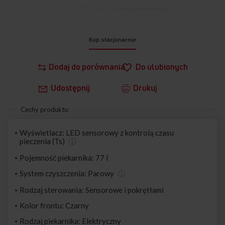
Klienci doceniają produkt za:
obsługa
,
pieczenie
,
design
.
Kup stacjonarnie
Dodaj do porównania
Do ulubionych
Udostępnij
Drukuj
Cechy produktu:
Wyświetlacz: LED sensorowy z kontrolą czasu
pieczenia (Ts)
Pojemność piekarnika: 77 l
System czyszczenia: Parowy
Rodzaj sterowania: Sensorowe i pokrętłami
Kolor frontu: Czarny
Rodzaj piekarnika: Elektryczny