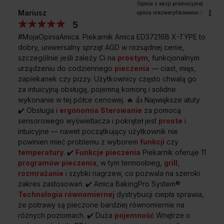
Chowane pokrętła
Mariusz
opinia niezweryfikowana
Elegancki wygląd i ułatwienie przy czyszczeniu frontu
5
kuchni.
Rozwiń wszystkie
#MojaOpiniaAmica. Piekarnik Amica ED37216B X-TYPE to
Oświetlenie halogenowe górne
dobry, uniwersalny sprzęt AGD w rozsądnej cenie,
Nie musisz już otwierać drzwi piekarnika,
szczególnie jeśli zależy Ci na
prostym
, funkcjonalnym
by kontrolować stan przygotowania potrawy –
urządzeniu do codziennego
pieczenia
— ciast, mięs,
Sprawdź wymiary piekarnika
wszystko widzisz przez szybę.
zapiekanek czy pizzy. Użytkownicy często chwalą go
ED37216B X-TYPE
za intuicyjną obsługę, pojemną komorę i solidne
wykonanie w tej półce cenowej. 🔥 👍 Największe atuty
✔️ Obsługa i
ergonomia
Sterowanie
za pomocą
sensorowego wyświetlacza i pokręteł jest
proste
i
intuicyjne — nawet początkujący użytkownik nie
powinien mieć problemu z wyborem
funkcji
czy
temperatury
. ✔️
Funkcje
pieczenia
Piekarnik oferuje 11
programów
pieczenia
, w tym termoobieg,
grill
,
rozmrażanie
i szybki nagrzew, co pozwala na szeroki
zakres zastosowań. ✔️ Amica BakingPro System®
Technologia
równomiernej
dystrybucji ciepła sprawia,
że potrawy są pieczone bardziej równomiernie na
różnych poziomach. ✔️ Duża
pojemność
Wnętrze o