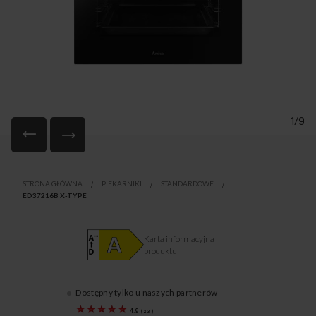
1/9
Przejdź
na
STRONA GŁÓWNA
PIEKARNIKI
STANDARDOWE
początek
ED37216B X-TYPE
galerii
Karta informacyjna
produktu
Dostępny tylko u naszych partnerów
56907
4.9
(
23
)