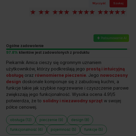
Wyczyść
Szukaj
Podsumowanie AI
Ogólne zadowolenie
97.8%
klientów jest zadowolonych z produktu
Piekarnik Amica cieszy się ogromnym uznaniem
użytkowników, którzy podkreślają jego
prostą i intuicyjną
obsługę
oraz
równomierne pieczenie
. Jego
nowoczesny
design
doskonale komponuje się z zabudową kuchni, a
funkcje takie jak szybkie nagrzewanie i czyszczenie parowe
zwiększają jego funkcjonalność. Wysoka ocena 4.91/5
potwierdza, że to
solidny i niezawodny sprzęt
w swojej
półce cenowej.
obsługa (12)
pieczenie (9)
design (8)
RÓWNOMIERNE PIECZENIE NA KILKU POZIOMACH
funkcjonalność (6)
pojemność (5)
funkcje (5)
Więcej wypieków w jednocześnie