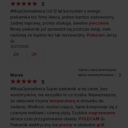
5
Najczęściej zadawane
pytania
#MojaOpiniaAmica Od 12 lat korzystam z innego
piekarnika też firmy Amica, jestem bardzo zadowolony,
żadnej naprawy, prosta obsługa, świetne
pieczenie
.
Nowy piekarnik już sprawdził się podczas świąt, mam
nadzieję że będzie też tak niezawodny.
Polecam
Jerzy
👍️
12/27/2025
0
0
Marek
opinia niezweryfikowana
5
#MojaOpiniaAmica Super piekarnik w tej cenie, bez
wodotrysków, ma wszystko to co trzeba. Najważniejsze,
że właściwie trzyma
temperaturę
w stosunku do
zadanej. Wielkość wystarczająca, fajnie komponuje się z
czarnymi meblami i czarną płytą. Szybkie
nagrzewanie
skraca czas przygotowania obiadu.
POLECAM
👍️
Piekarnik elektryczny ma
prosty
w obsłudze
grill
.