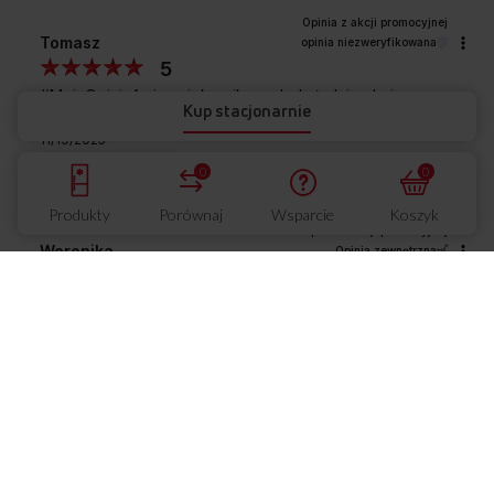
Tomasz
opinia niezweryfikowana
5
#MojaOpiniaAmica.piekarnik wygląda ładnie ale jeszcze
Kup stacjonarnie
nie testowany👍️💯
11/19/2025
0
0
0
0
Produkty
Porównaj
Wsparcie
Koszyk
Weronika
Opinia zewnętrzna
5
Polecam
produkt. Estetyczny, łatwy w
czyszczeniu
,
dobrze dopieka. #MojaOpiniaAmica
4/30/2025
0
0
Beata
Opinia zewnętrzna
5