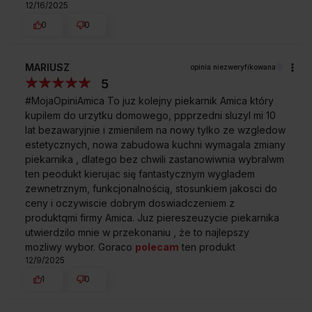
12/16/2025
0
0
MARIUSZ
opinia niezweryfikowana
Jaki jest sposób podłączenia do prądu
5
tego piekarnika?
#MojaOpiniAmica To juz kolejny piekarnik Amica który
kupilem do urzytku domowego, ppprzedni sluzyl mi 10
Czy ten piekarnik ma opcję ustawienia
lat bezawaryjnie i zmienilem na nowy tylko ze wzgledow
estetycznych, nowa zabudowa kuchni wymagala zmiany
czasu pieczenia?
piekarnika , dlatego bez chwili zastanowiwnia wybralwm
ten peodukt kierujac się fantastycznym wygladem
Czy czyszczenie drzwi piekarnika
zewnetrznym, funkcjonalnością, stosunkiem jakosci do
nie sprawia trudności?
ceny i oczywiscie dobrym doswiadczeniem z
produktqmi firmy Amica. Juz piereszeuzycie piekarnika
Ile funkcji pieczenia posiada
utwierdzilo mnie w przekonaniu , że to najlepszy
mozliwy wybor. Goraco
polecam
ten produkt
ten piekarnik?
12/9/2025
1
0