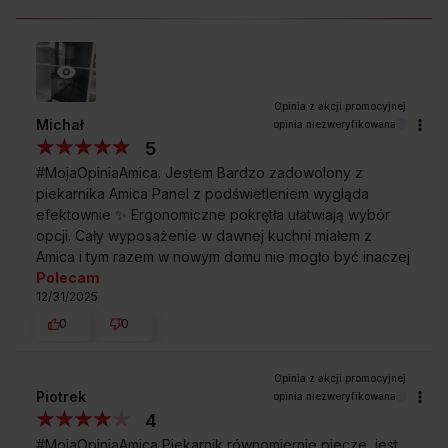
Nowa konstrukcja wnętrza piekarnika, z większą grzałką
opiekacza, gwarantuje idealną, równomierną dystrybucję
ciepła w całej komorze. Dzięki temu możesz przygotować dużą
porcję wypieków, mając pewność, że będą one równo
wypieczone i zarumienione. W tym pojemnym piekarniku
Michał
opinia niezweryfikowana
bez problemu zmieścisz ponad 100 muffinek! Możesz też
5
na kilku poziomach naraz suszyć grzyby i owoce. A większa
powierzchnia tylnej osłony wentylatora z nowym układem
#MojaOpiniaAmica. Jestem Bardzo zadowolony z
otworów przyspieszy nagrzewanie, żeby praca szła Ci jeszcze
piekarnika Amica Panel z podświetleniem wygląda
sprawniej.
efektownie ✨ Ergonomiczne pokrętła ułatwiają wybór
opcji. Cały wyposażenie w dawnej kuchni miałem z
Amica i tym razem w nowym domu nie mogło być inaczej
Polecam
12/31/2025
0
0
Piotrek
opinia niezweryfikowana
4
#MojaOpiniaAmica Piekarnik równomiernie piecze, jest