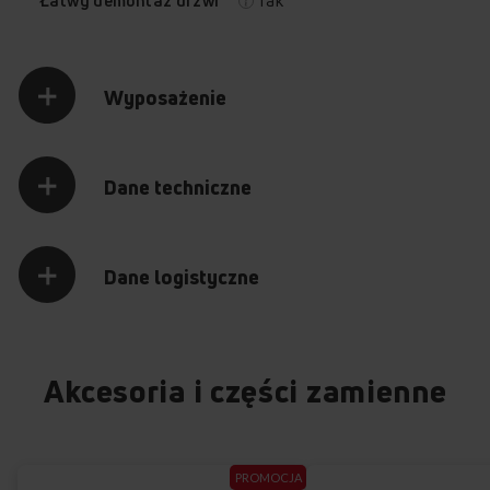
Tak
Łatwy demontaż drzwi
poziomach
z kontrolą czasu
pieczenia (Ts)
Wyposażenie
Sprawdź, jak działa piekarnik
Dane techniczne
Amica ED37216B X-TYPE
Przytrzymaj palec na punkcie z plusem, aby odkryć jego
zawartość.
Dane logistyczne
Akcesoria i części zamienne
+
+
PROMOCJA