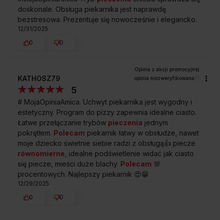
za pomocą ergonomicznych pokręteł, a dzięki sterowaniu
doskonale. Obsługa piekarnika jest naprawdę
sensorowemu precyzyjnie ustawisz czas pieczenia.
bezstresowa. Prezentuje się nowocześnie i elegancko.
Wyświetlacz zapamięta za ciebie, kiedy potrawę trzeba wyjąć
12/31/2025
z piekarnika – a nawet go wyłączy, kiedy nadejdzie właściwa
pora! I jeszcze poinformuje o tym dźwiękiem.
0
0
KATHOSZ79
opinia niezweryfikowana
5
Przedstawione grafiki urządzenia są wizualizacją i mogą różnić
# MojaOpiniaAmica. Uchwyt piekarnika jest wygodny i
się od oryginału.
estetyczny. Program do pizzy zapewnia idealne ciasto.
Łatwe przełączanie trybów
pieczenia
jednym
pokrętłem.
Polecam
piekarnik łatwy w obsłudze, nawet
moje dziecko świetnie siebie radzi z obsługą👍️ piecze
równomierne
, idealne podświetlenie widać jak ciasto
Emalia łatwoczyszcząca EasyClean
się piecze, mieści duże blachy.
Polecam
💯
Wyjątkowo gładka emalia, w którą nie wnikają
procentowych. Najlepszy piekarnik 😍😁
zabrudzenia.
12/29/2025
Podświetlane pokrętła
0
0
Eleganckie podświetlane pokrętła ułatwiają wybór
ustawień i informują o pracy piekarnika.