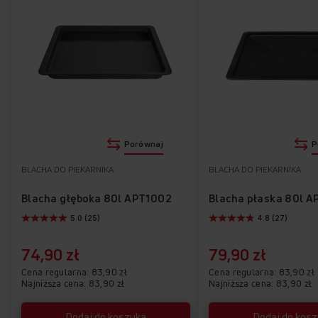
+
+
Emalia łatwoczyszcząca EasyClean
Zamknięta górna listwa drzwi
Łatwy demontaż drzwi
Przepisy na drzwiach
OTWÓRZ
WŁĄCZ
Porównaj
P
Zobacz w aranżacji
BLACHA DO PIEKARNIKA
BLACHA DO PIEKARNIKA
Blacha głęboka 80l APT1002
Blacha płaska 80l A
5.0 (25)
4.8 (27)
74,90 zł
79,90 zł
Cena regularna
83,90 zł
Cena regularna
83,90 zł
Najniższa cena: 83,90 zł
Najniższa cena: 83,90 zł
Dodaj do koszyka
Dodaj do kos