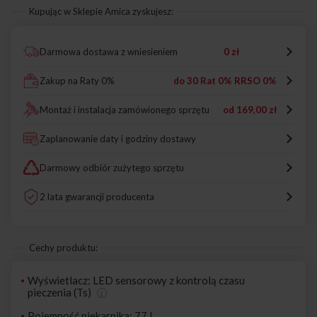
Kupując w Sklepie Amica zyskujesz:
Darmowa dostawa z wniesieniem
0 zł
Zakup na Raty 0%
do 30 Rat 0% RRSO 0%
Montaż i instalacja zamówionego sprzętu
od
169,00 zł
Zaplanowanie daty i godziny dostawy
Darmowy odbiór zużytego sprzętu
2 lata gwarancji producenta
Cechy produktu:
Wyświetlacz: LED sensorowy z kontrolą czasu
pieczenia (Ts)
Pojemność piekarnika: 77 l