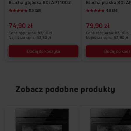
Blacha głęboka 80l APT1002
Blacha płaska 80l A
5.0 (25)
4.8 (26)
74,90 zł
79,90 zł
Cena regularna
83,90 zł
Cena regularna
83,90 zł
Najniższa cena: 83,90 zł
Najniższa cena: 83,90 zł
Wyświetlacz LED sensorowy z kontrolą
Dodaj do koszyka
Dodaj do kos
czasu pieczenia (Ts)
Steruj wygodnie piekarnikiem za pomocą sensorów i pokręteł, ustaw
czas pieczenia, a piekarnik wyłączy się sam i poinformuje cię o tym.
Zobacz podobne produkty