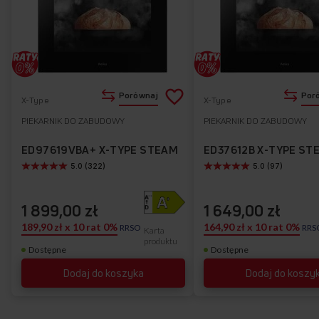
Przedstawiony rysunek ma charakter poglądowy, może różnić
się od oryginału.
Poznaj najważniejsze funkcje piekarnika
Dodaj
Porównaj
Por
X-Type
X-Type
ED37614B X-TYPE STEAM
do
PIEKARNIK DO ZABUDOWY
PIEKARNIK DO ZABUDOWY
Do
listy
ulubionych
ED97619VBA+ X-TYPE STEAM
ED37612B X-TYPE ST
5.0 (322)
5.0 (97)
życzeń
1 899,00 zł
1 649,00 zł
189,90 zł x 10 rat 0%
164,90 zł x 10 rat 0%
RRSO
RRS
Karta
produktu
Dostępne
Dostępne
Dodaj do koszyka
Dodaj do koszy