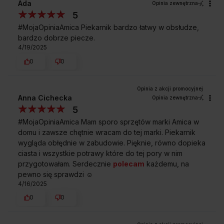
Ada
Opinia zewnętrzna
Czy ten piekarnik ma opcję ustawienia
5
czasu pieczenia?
#MojaOpiniaAmica Piekarnik bardzo łatwy w obsłudze,
bardzo dobrze piecze.
4/19/2025
0
0
Kupując w
Sklepie Amica
zyskujesz
Anna Cichecka
Opinia zewnętrzna
5
#MojaOpiniaAmica Mam sporo sprzętów marki Amica w
domu i zawsze chętnie wracam do tej marki. Piekarnik
wygląda obłędnie w zabudowie. Pięknie, równo dopieka
ciasta i wszystkie potrawy które do tej pory w nim
Darmowa dostawa
Wybór daty i godziny
przygotowałam. Serdecznie
polecam
każdemu, na
z wniesieniem
dostawy
pewno się sprawdzi ☺️
4/16/2025
0
0
Zakup na Raty 0%
Montaż i instalacja
urządzenia