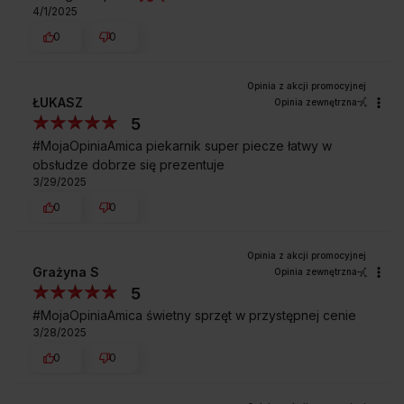
4/1/2025
0
0
ŁUKASZ
Opinia zewnętrzna
5
#MojaOpiniaAmica piekarnik super piecze łatwy w
obsłudze dobrze się prezentuje
3/29/2025
0
0
Grażyna S
Opinia zewnętrzna
5
#MojaOpiniaAmica świetny sprzęt w przystępnej cenie
3/28/2025
0
0