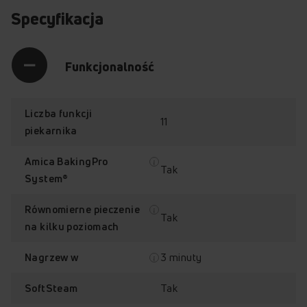
Specyfikacja
Funkcjonalność
Liczba funkcji
11
piekarnika
Amica BakingPro
Tak
System®
Równomierne pieczenie
Tak
na kilku poziomach
3 minuty
Nagrzew w
SoftSteam
Amica BakingPro
Tak
SoftSteam
System™