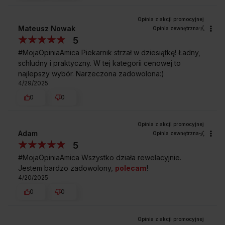
Mateusz Nowak
Opinia zewnętrzna
5
#MojaOpiniaAmica Piekarnik strzał w dziesiątkę! Ładny,
schludny i praktyczny. W tej kategorii cenowej to
najlepszy wybór. Narzeczona zadowolona:)
4/29/2025
0
0
Co ile cykli ten piekarnik powinien być
Adam
Opinia zewnętrzna
odkamieniany?
5
#MojaOpiniaAmica Wszystko działa rewelacyjnie.
Ile wody należy wlać w zagłębienie na dnie
Jestem bardzo zadowolony,
polecam
!
komory tego piekarnika?
4/20/2025
0
0
Jaki jest sposób podłączenia do prądu
tego piekarnika?