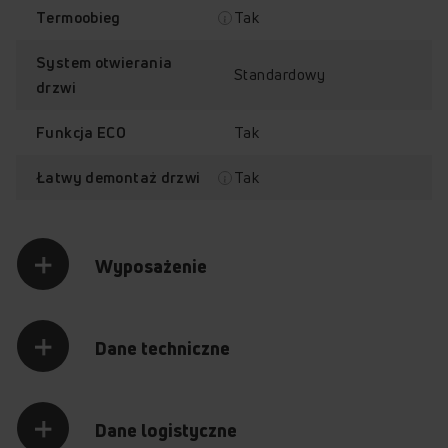
Tak
Termoobieg
System otwierania
Standardowy
drzwi
Tak
Funkcja ECO
Czyszczenie
Prowadnice
katalityczne
teleskopowe z funkcją
Tak
Łatwy demontaż drzwi
STOP
Wyposażenie
Sprawdź, jak działa piekarnik
Amica ED37614B X-TYPE STEAM
Dane techniczne
Przytrzymaj palec na punkcie z plusem, aby odkryć jego
zawartość.
Dane logistyczne