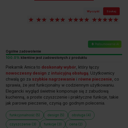
Wyczyść
Szukaj
Podsumowanie AI
Ogólne zadowolenie
100.0%
klientów jest zadowolonych z produktu
Piekarnik Amica to
doskonały wybór
, który łączy
nowoczesny design
z
intuicyjną obsługą
. Użytkownicy
chwalą go za
szybkie nagrzewanie
i
równe pieczenie
, co
sprawia, że jest funkcjonalny w codziennym użytkowaniu.
Elegancki wygląd świetnie komponuje się z zabudową
kuchenną, a proste czyszczenie i praktyczne funkcje, takie
jak parowe pieczenie, czynią go godnym polecenia.
funkcjonalność (5)
design (5)
obsługa (4)
czyszczenie (3)
funkcje (3)
cena (2)