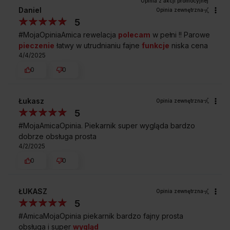
Daniel
Opinia zewnętrzna
5
#MojaOpiniaAmica rewelacja
polecam
w pełni !! Parowe
Darmowy odbiór
2 lata gwarancji
pieczenie
łatwy w utrudnianiu fajne
funkcje
niska cena
zużytego sprzętu
producenta
4/4/2025
0
0
Łukasz
Opinia zewnętrzna
5
#MojaAmicaOpinia. Piekarnik super wygląda bardzo
dobrze obsługa prosta
4/2/2025
0
0
ŁUKASZ
Opinia zewnętrzna
5
#AmicaMojaOpinia piekarnik bardzo fajny prosta
obsługa i super
wygląd