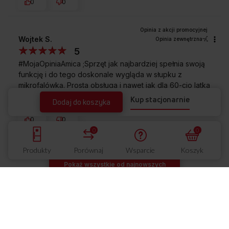
0
0
Wojtek S.
Opinia zewnętrzna
5
#MojaOpiniaAmica ;Sprzęt jak najbardziej spełnia swoją
funkcję i do tego doskonale wygląda w słupku z
mikrofalówką. Prosta obsługa i nawet jak dla 60-cio latka
włączenie i wyłączenie nie sprawia kłopotu.
Polecam
Kup stacjonarnie
Dodaj do koszyka
3/20/2025
0
0
0
0
Produkty
Porównaj
Wsparcie
Koszyk
Pokaż wszystkie od najnowszych
Masz pytania?
Skontaktuj się z
nami!