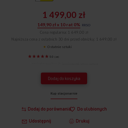
1 499,00 zł
149,90 zł x 10 rat 0%
RRSO
Cena regularna
1 649,00 zł
Najniższa cena z ostatnich 30 dni przed obniżką: 1 649,00 zł
Ostatnie sztuki
56924
5.0
(
26
)
Klienci doceniają produkt za:
funkcjonalność
,
design
,
obsługa
.
Dodaj do koszyka
Kup stacjonarnie
Dodaj do porównania
Do ulubionych
Udostępnij
Drukuj