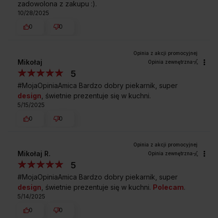
zadowolona z zakupu :).
10/28/2025
0
0
Przedstawiony rysunek ma charakter poglądowy, może różnić
się od oryginału. Rysunek przedstawia wymiary netto.
Mikołaj
Opinia zewnętrzna
5
Najczęściej zadawane
pytania
#MojaOpiniaAmica Bardzo dobry piekarnik, super
design
, świetnie prezentuje się w kuchni.
5/15/2025
0
0
Mikołaj R.
Opinia zewnętrzna
5
#MojaOpiniaAmica Bardzo dobry piekarnik, super
design
, świetnie prezentuje się w kuchni.
Polecam
.
5/14/2025
0
0