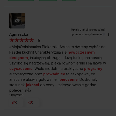
PROWADNICE TELESKOPOWE Z FUNKCJĄ STOP
Bezpieczne wysuwanie blach
Wysuwając rozgrzaną blachę z gorącą potrawą łatwo
o poparzenie i ryzyko upuszczenia blachy. Nie w piekarnikach
Agnieszka
opinia niezweryfikowana
Amica! Wszystko za sprawą prowadnic, które wyposażone
5
zostały w specjalne wybrzuszenia wyhamowujące wsuwanie
#MojaOpiniaAmica Piekarniki Amica to świetny wybór do
i wysuwanie. Dzięki nim możesz w pełni bezpiecznie, bez ryzyka
każdej kuchni! Charakteryzują się
nowoczesnym
poparzenia, wsunąć i wysunąć nawet rozgrzaną i mocno
designem
, intuicyjną obsługą i dużą funkcjonalnością.
obciążoną blachę.
Szybko się nagrzewają, pieką równomiernie i są łatwe w
czyszczeniu
. Wiele modeli ma praktyczne
programy
automatyczne oraz
prowadnice
teleskopowe, co
znacznie ułatwia gotowanie i
pieczenie
. Doskonały
stosunek
jakości
do ceny – zdecydowanie godne
Przedstawione grafiki urządzenia są wizualizacją i mogą różnić
polecenia!👍️
się od oryginału.
11/6/2025
0
0