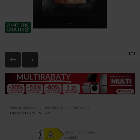
1/11
Przejdź
na
początek
galerii
STRONA GŁÓWNA
PIEKARNIKI
PAROWE
ED37614B X-TYPE STEAM
Karta informacyjna
produktu