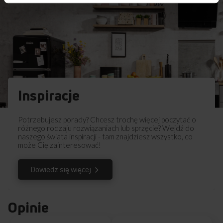
dotychczas. Najnowsze technologie w nowym kształcie –
dla jakości pieczenia, jakiej jeszcze nie było! Na co dzień
w Twojej kuchni!
Inspiracje
Potrzebujesz porady? Chcesz trochę więcej poczytać o
różnego rodzaju rozwiązaniach lub sprzęcie? Wejdź do
naszego świata inspiracji - tam znajdziesz wszystko, co
może Cię zainteresować!
Dowiedz się więcej
Opinie