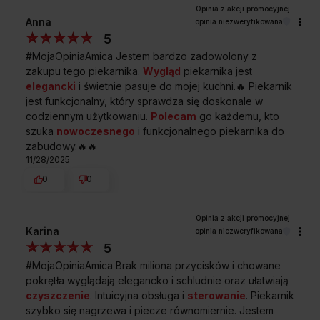
Elegancki wygląd i ułatwienie przy czyszczeniu frontu
Anna
opinia niezweryfikowana
kuchni.
5
Oświetlenie halogenowe górne
#MojaOpiniaAmica Jestem bardzo zadowolony z
Nie musisz już otwierać drzwi piekarnika,
zakupu tego piekarnika.
Wygląd
piekarnika jest
by kontrolować stan przygotowania potrawy –
elegancki
i świetnie pasuje do mojej kuchni.🔥 Piekarnik
wszystko widzisz przez szybę.
jest funkcjonalny, który sprawdza się doskonale w
codziennym użytkowaniu.
Polecam
go każdemu, kto
szuka
nowoczesnego
i funkcjonalnego piekarnika do
A
zabudowy.🔥🔥
59,5 cm
11/28/2025
SZEROKOŚĆ
0
0
B
57,0 cm
Karina
GŁĘBOKOŚĆ
opinia niezweryfikowana
5
#MojaOpiniaAmica Brak miliona przycisków i chowane
C
pokrętła wyglądają elegancko i schludnie oraz ułatwiają
59,5 cm
czyszczenie
. Intuicyjna obsługa i
sterowanie
. Piekarnik
WYSOKOŚĆ
szybko się nagrzewa i piecze równomiernie. Jestem