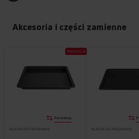
Akcesoria i części zamienne
+
+
+
+
PROMOCJA
Emalia łatwoczyszcząca EasyClean
Zamknięta górna listwa drzwi
Łatwy demontaż drzwi
Przepisy na drzwiach
OTWÓRZ
WŁĄCZ
Zobacz w aranżacji
Porównaj
P
BLACHA DO PIEKARNIKA
BLACHA DO PIEKARNIKA