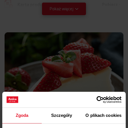
Pobierz
Karta produktu
Pokaż więcej
Instrukcja użytkownika
Ostrzeżenia i informacje dotyczące
Pobierz
bezpieczeństwa
Pobierz
Skrócona instrukcja obsługi
Pobierz
Skrócona instrukcja obsługi
Pobierz
Instrukcja obsługi
Zgoda
Szczegóły
O plikach cookies