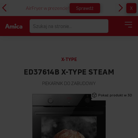
Sprawdź
X
AirFryer w prezencie!
D
X-TYPE
ED37614B X-TYPE STEAM
PIEKARNIK DO ZABUDOWY
Przejdź
Pokaż produkt w 3D
na
koniec
galerii