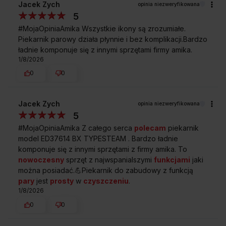
Jacek Zych
opinia niezweryfikowana
Nagrzew w 3 min.
5
Piekarnik rozgrzewa się do 150°C w zaledwie
#MojaOpiniaAmika Wszystkie ikony są zrozumiałe.
3 minuty.
Piekarnik parowy działa płynnie i bez komplikacji.Bardzo
Równomierne pieczenie na kilku poziomach
ładnie komponuje się z innymi sprzętami firmy amika.
Nowa konstrukcja wnętrza piekarnika gwarantuje
1/8/2026
prezycyjną dystrybucję ciepła w całej komorze, dzięki
0
0
temu dania wypieką się równomiernie na wszystkich
poziomach.
Wyświetlacz LED sensorowy z kontrolą czasu
Jacek Zych
opinia niezweryfikowana
Rozwiń wszystkie
pieczenia (Ts)
5
Steruj wygodnie piekarnikiem za pomocą sensorów
#MojaOpiniaAmika Z całego serca
polecam
piekarnik
i pokręteł, ustaw czas pieczenia, a piekarnik wyłączy
się sam i poinformuje cię o tym.
model ED37614 BX TYPESTEAM . Bardzo ładnie
Sprawdź wymiary piekarnika
komponuje się z innymi sprzętami z firmy amika. To
Emalia łatwoczyszcząca EasyClean
ED37614B X-TYPE STEAM
nowoczesny
sprzęt z najwspanialszymi
funkcjami
jaki
Wyjątkowo gładka emalia, w którą nie wnikają
można posiadać.💪Piekarnik do zabudowy z funkcją
zabrudzenia.
pary
jest
prosty
w
czyszczeniu
.
Podświetlane pokrętła
1/8/2026
Eleganckie podświetlane pokrętła ułatwiają wybór
0
0
ustawień i informują o pracy piekarnika.
Chowane pokrętła