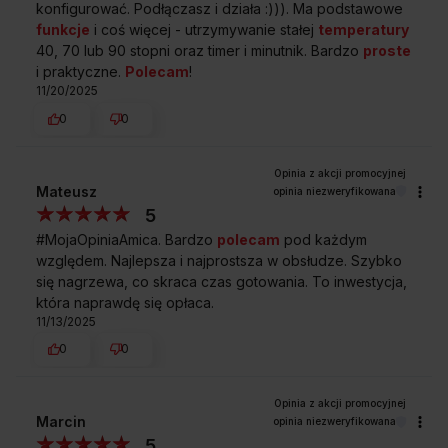
konfigurować. Podłączasz i działa :))). Ma podstawowe
funkcje
i coś więcej - utrzymywanie stałej
temperatury
40, 70 lub 90 stopni oraz timer i minutnik. Bardzo
proste
i praktyczne.
Polecam
!
11/20/2025
0
0
Mateusz
opinia niezweryfikowana
5
#MojaOpiniaAmica. Bardzo
polecam
pod każdym
względem. Najlepsza i najprostsza w obsłudze. Szybko
się nagrzewa, co skraca czas gotowania. To inwestycja,
która naprawdę się opłaca.
11/13/2025
0
0
Marcin
opinia niezweryfikowana
5