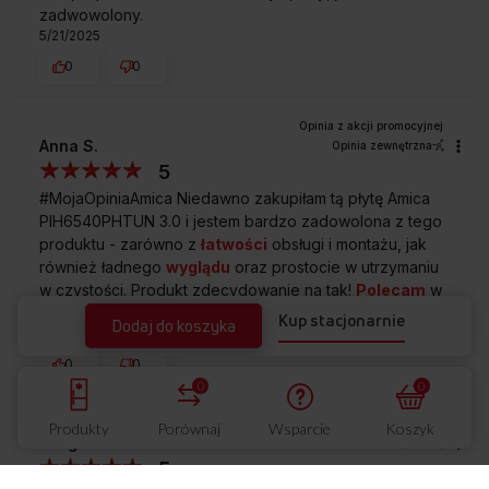
zadwowolony.
5/21/2025
0
0
Anna S.
Opinia zewnętrzna
5
#MojaOpiniaAmica Niedawno zakupiłam tą płytę Amica
PIH6540PHTUN 3.0 i jestem bardzo zadowolona z tego
produktu - zarówno z
łatwości
obsługi i montażu, jak
również ładnego
wyglądu
oraz prostocie w utrzymaniu
w czystości. Produkt zdecydowanie na tak!
Polecam
w
100%
Kup stacjonarnie
Dodaj do koszyka
5/14/2025
0
0
0
0
Produkty
Porównaj
Wsparcie
Koszyk
Małgorzata
Opinia zewnętrzna
5