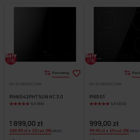
wychodzą i robą wrażenie.
Dodaj
Porównaj
Por
do
PŁYTA INDUKCYJNA
PŁYTA INDUKCYJNA
Do
listy
ulubionych
PIH6542PHTSUN HC 3.0
PI6501
5.0 (66)
5.0 (372)
życzeń
1 899,00 zł
999,00 zł
189,90 zł x 10 rat 0%
99,90 zł x 10 rat 0%
RRSO
RRSO