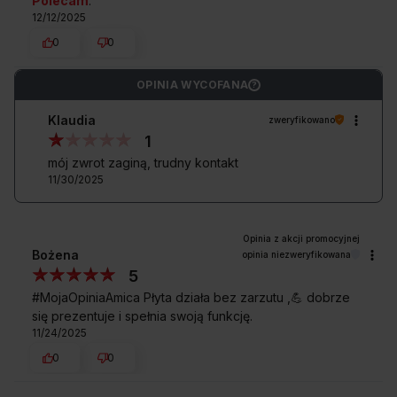
Polecam
.
12/12/2025
0
0
OPINIA WYCOFANA
?
Klaudia
zweryfikowano
1
mój zwrot zaginą, trudny kontakt
11/30/2025
Bożena
opinia niezweryfikowana
5
#MojaOpiniaAmica Płyta działa bez zarzutu ,💪 dobrze
się prezentuje i spełnia swoją funkcję.
11/24/2025
0
0