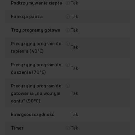
Tak
Podtrzymywanie ciepła
Tak
Funkcja pauza
Sprawdź, jak działa płyta
Tak
Trzy programy gotowe
Amica PIH6540PHTULN 3.0
Przytrzymaj palec na punkcie z plusem, aby odkryć jego
Precyzyjny program do
zawartość.
Tak
topienia (40°C)
Poznaj najważniejsze funkcje płyty
Precyzyjny program do
Tak
+
+
+
+
PIH6540PHTULN 3.0
duszenia (70°C)
Precyzyjny program do
Tak
gotowania „na wolnym
Liczba pól grzejnych: 4
Childlock
Stabilna moc grzania
Timer dla każdego pola
ogniu” (90°C)
Tak
Energooszczędność
Tak
Timer