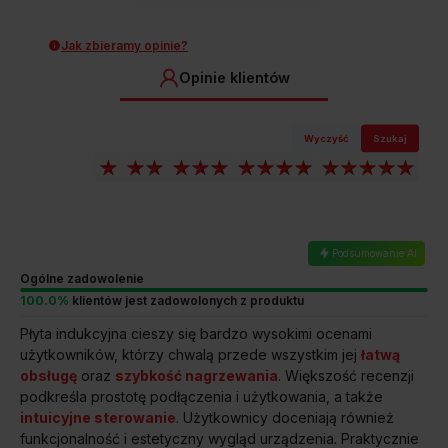
Jak zbieramy opinie?
Opinie klientów
Czy jest możliwe gotowanie,
Wyczyść
Szukaj
bez konieczności ciągłego mieszania
i kontrolowania stanu potrawy?
Jakie jeszcze korzyści niesie za sobą
funkcja HobControl®?
Podsumowanie AI
Ogólne zadowolenie
Czy ta płyta indukcyjna Amica jest
100.0%
klientów jest zadowolonych z produktu
wielofunkcyjna?
Płyta indukcyjna cieszy się bardzo wysokimi ocenami
użytkowników, którzy chwalą przede wszystkim jej
łatwą
Czy ta płyta indukcyjna pomoże
obsługę
oraz
szybkość nagrzewania
. Większość recenzji
mi zaoszczędzić domowy budżet?
podkreśla prostotę podłączenia i użytkowania, a także
intuicyjne sterowanie
. Użytkownicy doceniają również
funkcjonalność i estetyczny wygląd urządzenia. Praktycznie