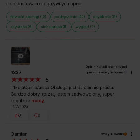
nie odnotowano negatywnych opinii.
Kupując w
Sklepie Amica
zyskujesz
łatwość obsługi (12)
podłączenie (10)
szybkość (8)
czystość (6)
cicha praca (5)
wygląd (4)
Darmowa dostawa
Wybór daty i godziny
z wniesieniem
dostawy
1337
opinia niezweryfikowana
5
#MojaOpiniaAmica Obsługa jest dziecinnie prosta.
Bardzo dobry sprzęt, jestem zadwowolony, super
Zakup na Raty 0%
Montaż i instalacja
regulacja
mocy
.
urządzenia
11/7/2025
0
0
Darmowy odbiór
2 lata gwarancji
Damian
zweryfikowano
zużytego sprzętu
producenta