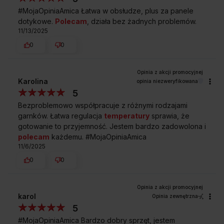
#MojaOpiniaAmica Łatwa w obsłudze, plus za panele
dotykowe.
Polecam
, działa bez żadnych problemów.
11/13/2025
0
0
Karolina
opinia niezweryfikowana
5
Bezproblemowo współpracuje z różnymi rodzajami
garnków. Łatwa regulacja
temperatury
sprawia, że
gotowanie to przyjemność. Jestem bardzo zadowolona i
polecam
każdemu. #MojaOpiniaAmica
11/6/2025
0
0
karol
Opinia zewnętrzna
5
#MojaOpiniaAmica Bardzo dobry sprzęt, jestem