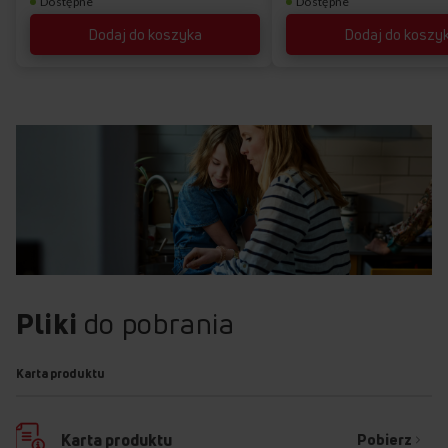
Dostępne
Dostępne
Dodaj do koszyka
Dodaj do koszy
PRECYZYJNY PROGRAM DO TOPIENIA (40°C)
Topienie bez przywierania
Zapomnij o gotowaniu w kąpieli wodnej. Teraz możesz topić
czekoladę czy klarować masło mając pewność, że nic się
nie zwarzy i nie przypali – wszystkim zajmie się Twoja nowa
płyta z technologią HobControl®! Precyzyjny program
temperaturowy do topienia działający na zasadzie
inteligentnego algorytmu zadba o to, by zdjąć z Ciebie
obowiązek stania przy płycie i kontrolowania całego procesu –
Pliki
do pobrania
płyta zrobi to za Ciebie. A efekt będzie zawsze perfekcyjny.
Karta produktu
Pobierz
Karta produktu