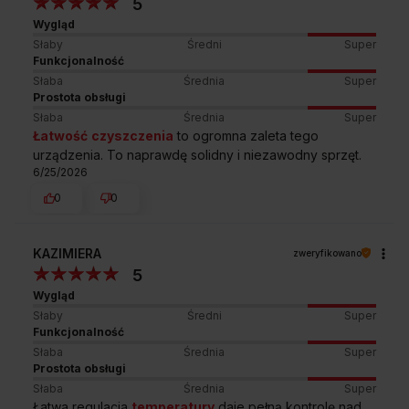
5
Wygląd
Słaby
Średni
Super
Funkcjonalność
Słaba
Średnia
Super
Prostota obsługi
Słaba
Średnia
Super
Łatwość
czyszczenia
to ogromna zaleta tego
urządzenia. To naprawdę solidny i niezawodny sprzęt.
6/25/2026
0
0
KAZIMIERA
zweryfikowano
5
Wygląd
Słaby
Średni
Super
Funkcjonalność
Słaba
Średnia
Super
Prostota obsługi
Słaba
Średnia
Super
Łatwa regulacja
temperatury
daje pełną kontrolę nad