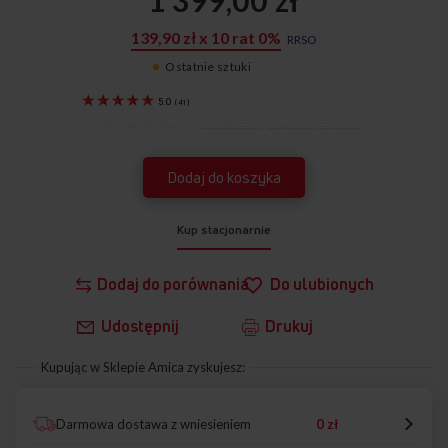
139,90 zł x 10 rat 0%
RRSO
Ostatnie sztuki
21587
5.0
(
41
)
Klienci doceniają produkt za:
łatwość obsługi
,
podłączenie
,
szybkość
.
Dodaj do koszyka
Kup stacjonarnie
Dodaj do porównania
Do ulubionych
Udostępnij
Drukuj
Kupując w Sklepie Amica zyskujesz:
Darmowa dostawa z wniesieniem
0 zł