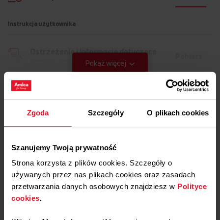
Instrukcja użytkownika
Ostrzeżenia i informacje dotyczące
Pobierz
bezpieczeństwa
Pokaż więcej
Pobierz
Skrócona instrukcja obsługi
Pobierz
Instrukcja obsługi
Zgoda
Szczegóły
O plikach cookies
Rysunki techniczne
Szanujemy Twoją prywatność
Pobierz
Rysunek montażowy
Strona korzysta z plików cookies. Szczegóły o
używanych przez nas plikach cookies oraz zasadach
przetwarzania danych osobowych znajdziesz w
Polityce
cookies
.
PRECYZYJNY PROGRAM DO DUSZENIA (70°C)