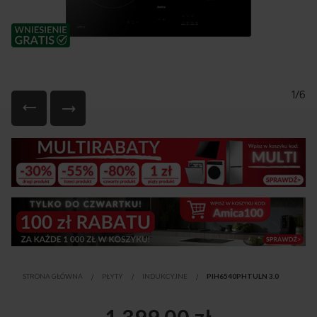
1/6
Przejdź
na
początek
galerii
STRONA GŁÓWNA
PŁYTY
INDUKCYJNE
PIH6540PHTULN 3.0
1 399,00 zł