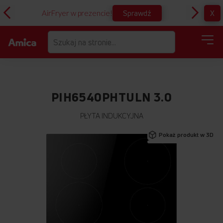
Sprawdź
X
AirFryer w prezencie!
Pr
PIH6540PHTULN 3.0
PŁYTA INDUKCYJNA
Przejdź
Pokaż produkt w 3D
na
koniec
galerii