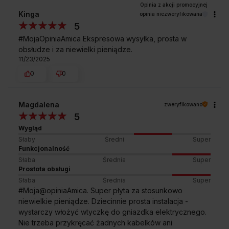
Kinga
opinia niezweryfikowana
5
#MojaOpiniaAmica Ekspresowa wysyłka, prosta w
obsłudze i za niewielki pieniądze.
11/23/2025
0
0
Magdalena
zweryfikowano
5
Wygląd
Słaby
Średni
Super
Funkcjonalność
Słaba
Średnia
Super
Prostota obsługi
Słaba
Średnia
Super
#Moja@opiniaAmica. Super płyta za stosunkowo
niewielkie pieniądze. Dziecinnie prosta instalacja -
wystarczy włożyć wtyczkę do gniazdka elektrycznego.
Nie trzeba przykręcać żadnych kabelków ani