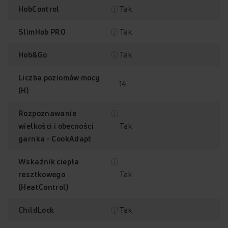
Tak
HobControl
Tak
SlimHob PRO
Tak
Hob&Go
Liczba poziomów mocy
14
(H)
Rozpoznawanie
Plug&Play
HobControl®
Tak
wielkości i obecności
garnka - CookAdapt
Wskaźnik ciepła
Tak
resztkowego
(HeatControl)
Precyzyjny program
Precyzyjny program
do topienia (40°C)
do duszenia (70°C)
Tak
ChildLock