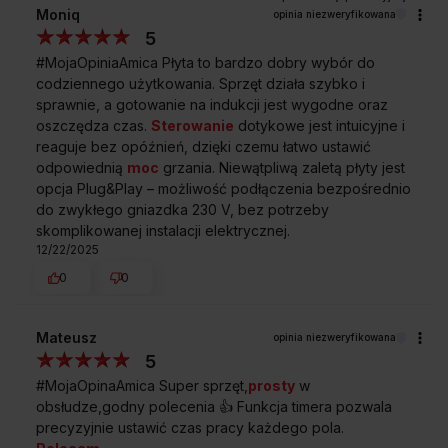
Moniq
opinia niezweryfikowana
5
#MojaOpiniaAmica Płyta to bardzo dobry wybór do
codziennego użytkowania. Sprzęt działa szybko i
sprawnie, a gotowanie na indukcji jest wygodne oraz
oszczędza czas.
Sterowanie
dotykowe jest intuicyjne i
reaguje bez opóźnień, dzięki czemu łatwo ustawić
odpowiednią
moc
grzania. Niewątpliwą zaletą płyty jest
opcja Plug&Play – możliwość podłączenia bezpośrednio
do zwykłego gniazdka 230 V, bez potrzeby
skomplikowanej instalacji elektrycznej.
12/22/2025
0
0
Mateusz
opinia niezweryfikowana
5
#MojaOpinaAmica Super sprzęt,
prosty
w
obsłudze,godny polecenia 👍️ Funkcja timera pozwala
precyzyjnie ustawić czas pracy każdego pola.